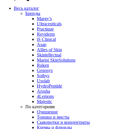
Весь каталог
Бренды
Margy’s
Ultraceuticals
Practique
Reviderm
iS Clinical
Asap
Allies of Skin
Skintellectual
Marini SkinSolutions
Ruken
Genosys
Sothys
Usolab
HydroPeptide
Arosha
4Lemons
Majestic
По категориям
Очищение
Тоники и мисты
Сыворотки и концентраты
Кремы и флюиды