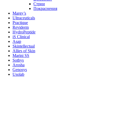
Стрии
Покраснения
Margy’s
Ultraceuticals
Practique
Reviderm
HydroPeptide
iS Clinical
Asap
Skintellectual
Allies of Skin
Marini SS
Sothys
Arosha
Genosys
Usolab