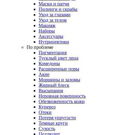
Маски и патчи
Пилинги и скрабы
Уход за глазами
Уход за телом
Макияж
Наборы
Аксессуары
Нутрицевтики
По проблеме
Пигментация
Тусклый цвет лица
Комедоны
Расширенные поры
Акне
Морщины и заломы
Жирный блеск
Высыпания
Неровная поверхность
Обезвоженность кожи
Купероз
Отеки
Потеря упругости
Темные круги
Сухость
Целлюлит