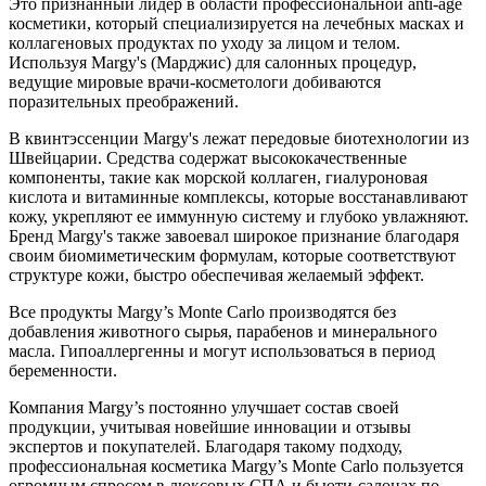
Это признанный лидер в области профессиональной anti-age
косметики, который специализируется на лечебных масках и
коллагеновых продуктах по уходу за лицом и телом.
Используя Margy's (Марджис) для салонных процедур,
ведущие мировые врачи-косметологи добиваются
поразительных преображений.
В квинтэссенции Margy's лежат передовые биотехнологии из
Швейцарии. Средства содержат высококачественные
компоненты, такие как морской коллаген, гиалуроновая
кислота и витаминные комплексы, которые восстанавливают
кожу, укрепляют ее иммунную систему и глубоко увлажняют.
Бренд Margy's также завоевал широкое признание благодаря
своим биомиметическим формулам, которые соответствуют
структуре кожи, быстро обеспечивая желаемый эффект.
Все продукты Margy’s Monte Carlo производятся без
добавления животного сырья, парабенов и минерального
масла. Гипоаллергенны и могут использоваться в период
беременности.
Компания Margy’s постоянно улучшает состав своей
продукции, учитывая новейшие инновации и отзывы
экспертов и покупателей. Благодаря такому подходу,
профессиональная косметика Margy’s Monte Carlo пользуется
огромным спросом в люксовых СПА и бьюти-салонах по