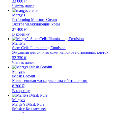
33 000
₽
Читать далее
Margy's
Performing Moisture Cream
Экстра увлажняющий крем
27 400
₽
В корзину
Margy's
Stem Cells Illuminating Emulsion
Эмульсия для сияния кожи на основе стволовых клеток
52 350
₽
Читать далее
Margy's
iMask Botolift
Коллагеновая маска для лица с ботолифтом
8 300
₽
В корзину
Margy's
Margy’s iMask Pure
iMask с Коллагеном