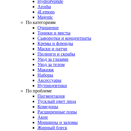
HydroPeptide
Arosha
4Lemons
Majestic
По категориям
Очищение
Тоники и мисты
Сыворотки и концентраты
Кремы и флюиды
Маски и патчи
Пилинги и скрабы
Уход за глазами
Уход за телом
Макияж
Наборы
Аксессуары
Нутрицевтики
По проблеме
Пигментация
Тусклый цвет лица
Комедоны
Расширенные поры
Акне
Морщины и заломы
Жирный блеск