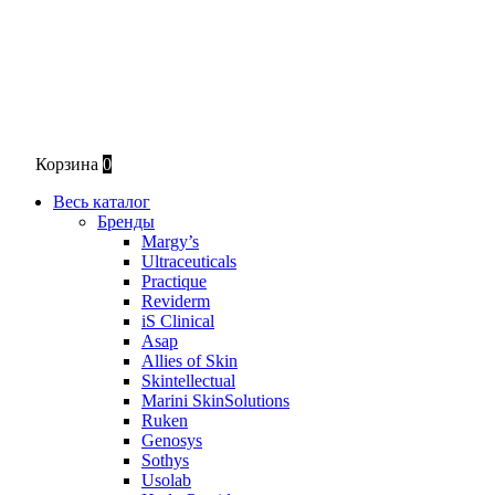
Корзина
0
Весь каталог
Бренды
Margy’s
Ultraceuticals
Practique
Reviderm
iS Clinical
Asap
Allies of Skin
Skintellectual
Marini SkinSolutions
Ruken
Genosys
Sothys
Usolab