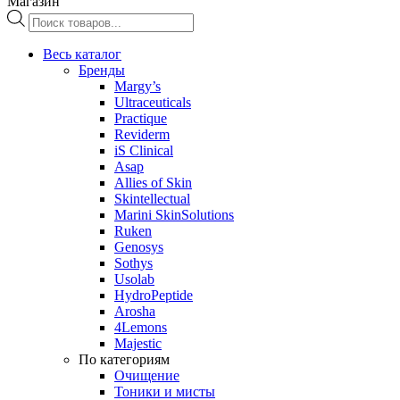
Магазин
Поиск
товаров
Весь каталог
Бренды
Margy’s
Ultraceuticals
Practique
Reviderm
iS Clinical
Asap
Allies of Skin
Skintellectual
Marini SkinSolutions
Ruken
Genosys
Sothys
Usolab
HydroPeptide
Arosha
4Lemons
Majestic
По категориям
Очищение
Тоники и мисты