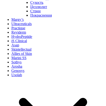
Сухость
Целлюлит
Стрии
Покраснения
Margy’s
Ultraceuticals
Practique
Reviderm
HydroPeptide
iS Clinical
Asap
Skintellectual
Allies of Skin
Marini SS
Sothys
Arosha
Genosys
Usolab