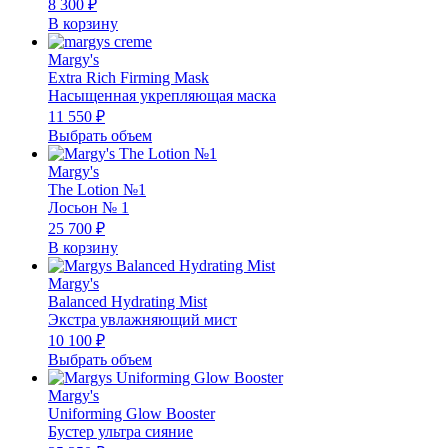
8 300
₽
В корзину
Margy's
Extra Rich Firming Mask
Насыщенная укрепляющая маска
11 550
₽
Выбрать объем
Margy's
The Lotion №1
Лосьон № 1
25 700
₽
В корзину
Margy's
Balanced Hydrating Mist
Экстра увлажняющий мист
10 100
₽
Выбрать объем
Margy's
Uniforming Glow Booster
Бустер ультра сияние