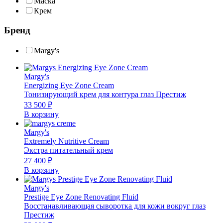
Маска
Крем
Бренд
Margy's
Margy's
Energizing Eye Zone Cream
Тонизирующий крем для контура глаз Престиж
33 500
₽
В корзину
Margy's
Extremely Nutritive Cream
Экстра питательный крем
27 400
₽
В корзину
Margy's
Prestige Eye Zone Renovating Fluid
Восстанавливающая сыворотка для кожи вокруг глаз
Престиж