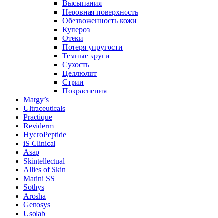
Высыпания
Неровная поверхность
Обезвоженность кожи
Купероз
Отеки
Потеря упругости
Темные круги
Сухость
Целлюлит
Стрии
Покраснения
Margy’s
Ultraceuticals
Practique
Reviderm
HydroPeptide
iS Clinical
Asap
Skintellectual
Allies of Skin
Marini SS
Sothys
Arosha
Genosys
Usolab