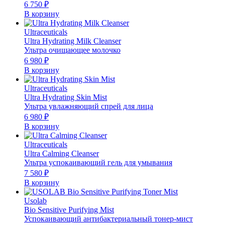
6 750
₽
В корзину
Ultraceuticals
Ultra Hydrating Milk Cleanser
Ультра очищающее молочко
6 980
₽
В корзину
Ultraceuticals
Ultra Hydrating Skin Mist
Ультра увлажняющий спрей для лица
6 980
₽
В корзину
Ultraceuticals
Ultra Calming Cleanser
Ультра успокаивающий гель для умывания
7 580
₽
В корзину
Usolab
Bio Sensitive Purifying Mist
Успокаивающий антибактериальный тонер-мист