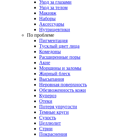
Уход за глазами
Уход за телом
Макияж
Наборы
Аксессуары
Нутрицевтики
По проблеме
Пигментация
Тусклый цвет лица
Комедоны
Расширенные поры
Акне
Морщины и заломы
Жирный блеск
Высыпания
Неровная поверхность
Обезвоженность кожи
Купероз
Отеки
Потеря упругости
Темные круги
Сухость
Целлюлит
Стрии
Покраснения