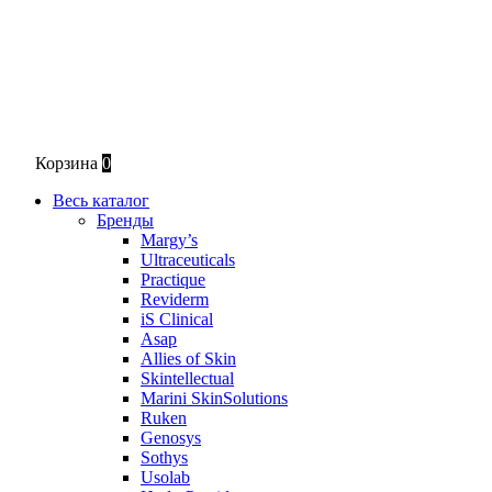
Корзина
0
Весь каталог
Бренды
Margy’s
Ultraceuticals
Practique
Reviderm
iS Clinical
Asap
Allies of Skin
Skintellectual
Marini SkinSolutions
Ruken
Genosys
Sothys
Usolab