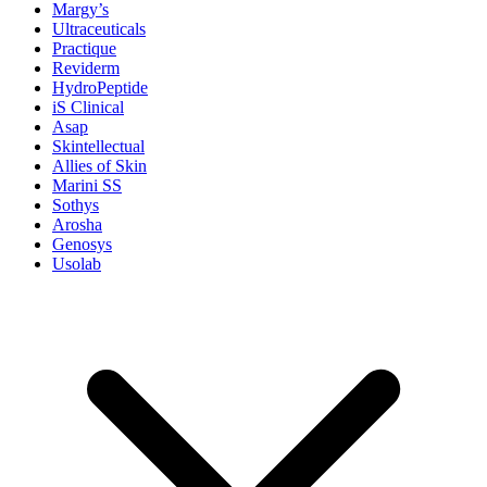
Margy’s
Ultraceuticals
Practique
Reviderm
HydroPeptide
iS Clinical
Asap
Skintellectual
Allies of Skin
Marini SS
Sothys
Arosha
Genosys
Usolab