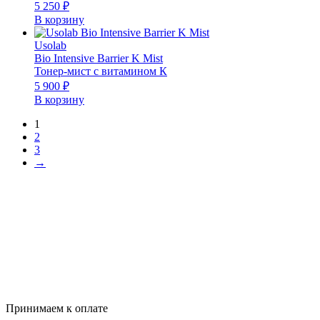
5 250
₽
В корзину
Usolab
Bio Intensive Barrier K Mist
Тонер-мист с витамином К
5 900
₽
В корзину
1
2
3
→
Принимаем к оплате