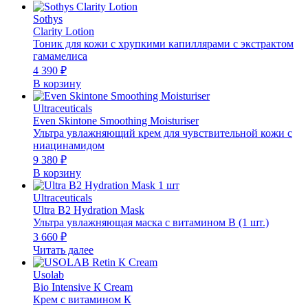
Sothys
Clarity Lotion
Тоник для кожи с хрупкими капиллярами с экстрактом
гамамелиса
4 390
₽
В корзину
Ultraceuticals
Even Skintone Smoothing Moisturiser
Ультра увлажняющий крем для чувствительной кожи с
ниацинамидом
9 380
₽
В корзину
Ultraceuticals
Ultra B2 Hydration Mask
Ультра увлажняющая маска с витамином B (1 шт.)
3 660
₽
Читать далее
Usolab
Bio Intensive К Cream
Крем с витамином К