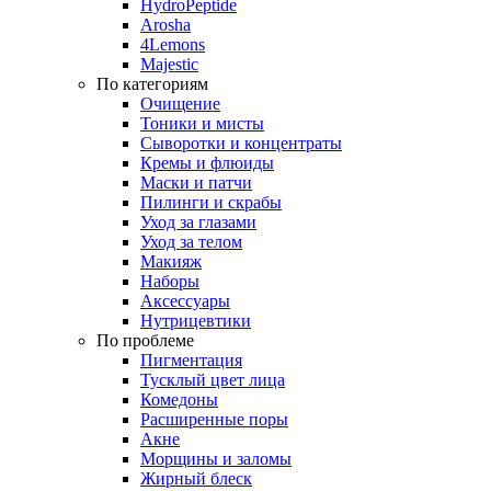
HydroPeptide
Arosha
4Lemons
Majestic
По категориям
Очищение
Тоники и мисты
Сыворотки и концентраты
Кремы и флюиды
Маски и патчи
Пилинги и скрабы
Уход за глазами
Уход за телом
Макияж
Наборы
Аксессуары
Нутрицевтики
По проблеме
Пигментация
Тусклый цвет лица
Комедоны
Расширенные поры
Акне
Морщины и заломы
Жирный блеск