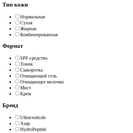
Тип кожи
Нормальная
Сухая
Жирная
Комбинированная
Формат
SPF-средство
Тоник
Сыворотка
Очищающий гель
Очищающее молочко
Мист
Крем
Бренд
Ultraceuticals
Asap
HydroPeptide