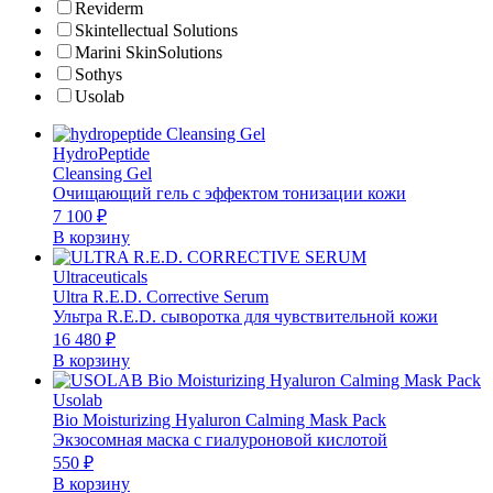
Reviderm
Skintellectual Solutions
Marini SkinSolutions
Sothys
Usolab
HydroPeptide
Cleansing Gel
Очищающий гель с эффектом тонизации кожи
7 100
₽
В корзину
Ultraceuticals
Ultra R.E.D. Corrective Serum
Ультра R.E.D. сыворотка для чувствительной кожи
16 480
₽
В корзину
Usolab
Bio Moisturizing Hyaluron Calming Mask Pack
Экзосомная маска с гиалуроновой кислотой
550
₽
В корзину