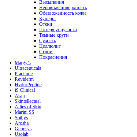
Высыпания
Неровная поверхность
Обезвоженность кожи
Купероз
Отеки
Потеря упругости
Темные круги
Сухость
Целлюлит
Стрии
Покраснения
Margy’s
Ultraceuticals
Practique
Reviderm
HydroPeptide
iS Clinical
Asap
Skintellectual
Allies of Skin
Marini SS
Sothys
Arosha
Genosys
Usolab