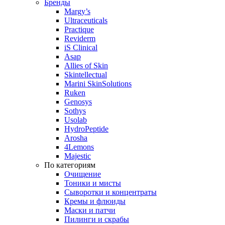
Бренды
Margy’s
Ultraceuticals
Practique
Reviderm
iS Clinical
Asap
Allies of Skin
Skintellectual
Marini SkinSolutions
Ruken
Genosys
Sothys
Usolab
HydroPeptide
Arosha
4Lemons
Majestic
По категориям
Очищение
Тоники и мисты
Сыворотки и концентраты
Кремы и флюиды
Маски и патчи
Пилинги и скрабы