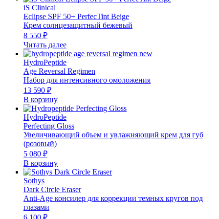
iS Clinical
Eclipse SPF 50+ PerfecTint Beige
Крем солнцезащитный бежевый
8 550
₽
Читать далее
HydroPeptide
Age Reversal Regimen
Набор для интенсивного омоложения
13 590
₽
В корзину
HydroPeptide
Perfecting Gloss
Увеличивающий объем и увлажняющий крем для губ
(розовый)
5 080
₽
В корзину
Sothys
Dark Circle Eraser
Anti-Age консилер для коррекции темных кругов под
глазами
6 100
₽