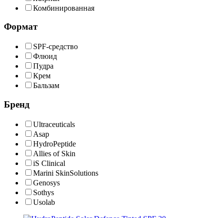
Комбинированная
Формат
SPF-средство
Флюид
Пудра
Крем
Бальзам
Бренд
Ultraceuticals
Asap
HydroPeptide
Allies of Skin
iS Clinical
Marini SkinSolutions
Genosys
Sothys
Usolab