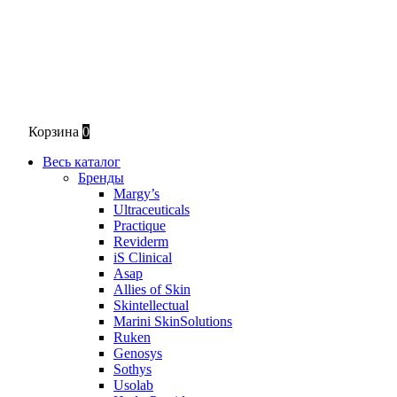
Корзина
0
Весь каталог
Бренды
Margy’s
Ultraceuticals
Practique
Reviderm
iS Clinical
Asap
Allies of Skin
Skintellectual
Marini SkinSolutions
Ruken
Genosys
Sothys
Usolab