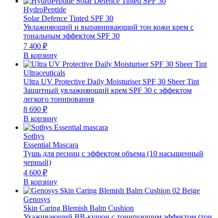
HydroPeptide
Solar Defence Tinted SPF 30
Увлажняющий и выравнивающий тон кожи крем с
тональным эффектом SPF 30
7 400
₽
В корзину
Ultraceuticals
Ultra UV Protective Daily Moisturiser SPF 30 Sheer Tint
Защитный увлажняющий крем SPF 30 с эффектом
легкого тонирования
8 690
₽
В корзину
Sothys
Essential Mascara
Тушь для ресниц с эффектом объема (10 насыщенный
черный)
4 600
₽
В корзину
Genosys
Skin Caring Blemish Balm Cushion
Ухаживающий BB-кушон с тонирующим эффектом (тон