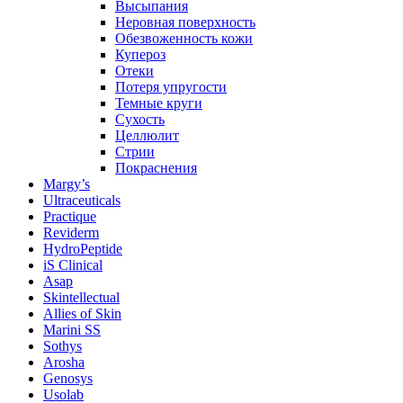
Высыпания
Неровная поверхность
Обезвоженность кожи
Купероз
Отеки
Потеря упругости
Темные круги
Сухость
Целлюлит
Стрии
Покраснения
Margy’s
Ultraceuticals
Practique
Reviderm
HydroPeptide
iS Clinical
Asap
Skintellectual
Allies of Skin
Marini SS
Sothys
Arosha
Genosys
Usolab