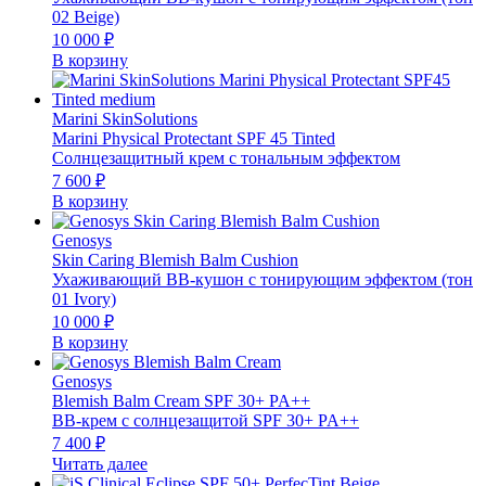
02 Beige)
10 000
₽
В корзину
Marini SkinSolutions
Marini Physical Protectant SPF 45 Tinted
Солнцезащитный крем с тональным эффектом
7 600
₽
В корзину
Genosys
Skin Caring Blemish Balm Cushion
Ухаживающий BB-кушон с тонирующим эффектом (тон
01 Ivory)
10 000
₽
В корзину
Genosys
Blemish Balm Cream SPF 30+ PA++
BB-крем с солнцезащитой SPF 30+ PA++
7 400
₽
Читать далее