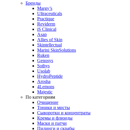
Бренды
Margy’s
Ultraceuticals
Practique
Reviderm
iS Clinical
Asap
Allies of Skin
Skintellectual
Marini SkinSolutions
Ruken
Genosys
Sothys
Usolab
HydroPeptide
Arosha
4Lemons
Majestic
По категориям
Очищение
Тоники и мисты
Сыворотки и концентраты
Кремы и флюиды
Маски и патчи
Пилинги и скрабы