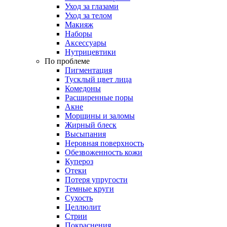
Уход за глазами
Уход за телом
Макияж
Наборы
Аксессуары
Нутрицевтики
По проблеме
Пигментация
Тусклый цвет лица
Комедоны
Расширенные поры
Акне
Морщины и заломы
Жирный блеск
Высыпания
Неровная поверхность
Обезвоженность кожи
Купероз
Отеки
Потеря упругости
Темные круги
Сухость
Целлюлит
Стрии
Покраснения