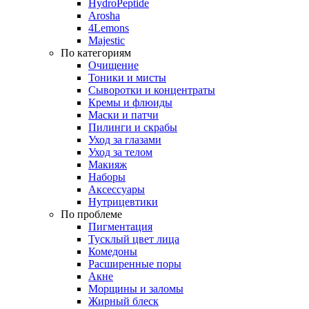
HydroPeptide
Arosha
4Lemons
Majestic
По категориям
Очищение
Тоники и мисты
Сыворотки и концентраты
Кремы и флюиды
Маски и патчи
Пилинги и скрабы
Уход за глазами
Уход за телом
Макияж
Наборы
Аксессуары
Нутрицевтики
По проблеме
Пигментация
Тусклый цвет лица
Комедоны
Расширенные поры
Акне
Морщины и заломы
Жирный блеск