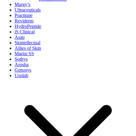
Margy’s
Ultraceuticals
Practique
Reviderm
HydroPeptide
iS Clinical
Asap
Skintellectual
Allies of Skin
Marini SS
Sothys
Arosha
Genosys
Usolab