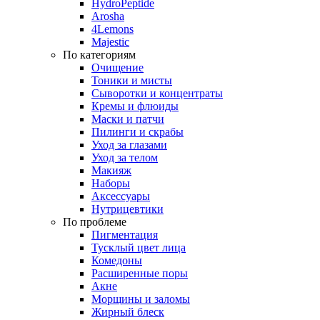
HydroPeptide
Arosha
4Lemons
Majestic
По категориям
Очищение
Тоники и мисты
Сыворотки и концентраты
Кремы и флюиды
Маски и патчи
Пилинги и скрабы
Уход за глазами
Уход за телом
Макияж
Наборы
Аксессуары
Нутрицевтики
По проблеме
Пигментация
Тусклый цвет лица
Комедоны
Расширенные поры
Акне
Морщины и заломы
Жирный блеск