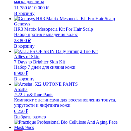
маска для лица
Первоначальная
Текущая
11 780
₽
10 000
₽
цена
цена:
В корзину
составляла
10
11
000 ₽.
Genosys
780 ₽.
HR3 Matrix Mesopecia Kit For Hair Scalp
Набор против выпадения волос
28 800
₽
В корзину
Allies of Skin
7 Days to Brighter Skin Kit
Набор 7 дней для сияния кожи
8 900
₽
В корзину
Arosha
.522 Up&Tone Pants
Комплект с легинсами для восстановления тонуса,
упругости и лифтинга кожи
6 250
₽
Выбрать размер