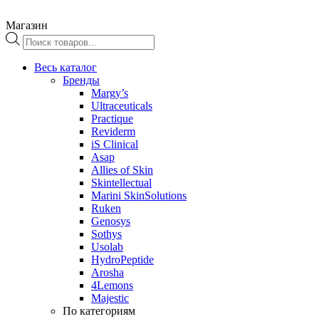
Магазин
Поиск
товаров
Весь каталог
Бренды
Margy’s
Ultraceuticals
Practique
Reviderm
iS Clinical
Asap
Allies of Skin
Skintellectual
Marini SkinSolutions
Ruken
Genosys
Sothys
Usolab
HydroPeptide
Arosha
4Lemons
Majestic
По категориям