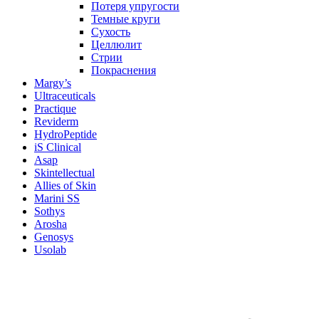
Потеря упругости
Темные круги
Сухость
Целлюлит
Стрии
Покраснения
Margy’s
Ultraceuticals
Practique
Reviderm
HydroPeptide
iS Clinical
Asap
Skintellectual
Allies of Skin
Marini SS
Sothys
Arosha
Genosys
Usolab