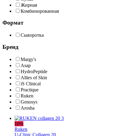
Жирная
Комбинированная
Формат
Сыворотка
Бренд
Margy's
Asap
HydroPeptide
Allies of Skin
iS Clinical
Practique
Ruken
Genosys
Arosha
10%
Ruken
U-Clinic Collagen 20