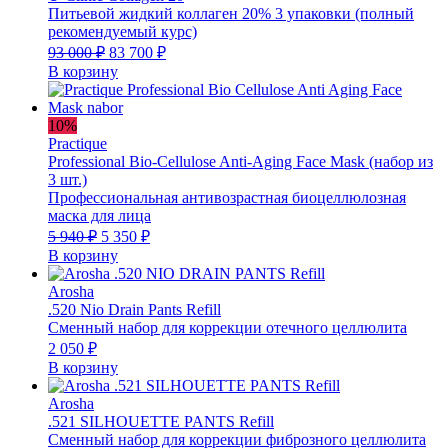
Питьевой жидкий коллаген 20% 3 упаковки (полный
рекомендуемый курс)
Первоначальная
Текущая
93 000
₽
83 700
₽
цена
цена:
В корзину
составляла
83
93
700 ₽.
000 ₽.
10%
Practique
Professional Bio-Cellulose Anti-Aging Face Mask (набор из
3 шт.)
Профессиональная антивозрастная биоцеллюлозная
маска для лица
Первоначальная
Текущая
5 940
₽
5 350
₽
цена
цена:
В корзину
составляла
5
5
350 ₽.
Arosha
940 ₽.
.520 Nio Drain Pants Refill
Сменный набор для коррекции отечного целлюлита
2 050
₽
В корзину
Arosha
.521 SILHOUETTE PANTS Refill
Сменный набор для коррекции фиброзного целлюлита