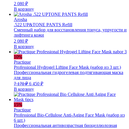
2 080
₽
В корзину
Arosha
.522 UP&TONE PANTS Refill
Сменный набор для восстановления тонуса, упругости и
лифтинга кожи
2 080
₽
В корзину
10%
Practique
Professional Hydrogel Lifting Face Mask (набор из 3 шт.)
Профессиональная гидрогелевая подтягивающая маска
для лица
Первоначальная
Текущая
7 170
₽
6 450
₽
цена
цена:
В корзину
составляла
6
7
450 ₽.
170 ₽.
15%
Practique
Professional Bio-Cellulose Anti-Aging Face Mask (набор из
6 шт.)
Профессиональная антивозрастная биоцеллюлозная