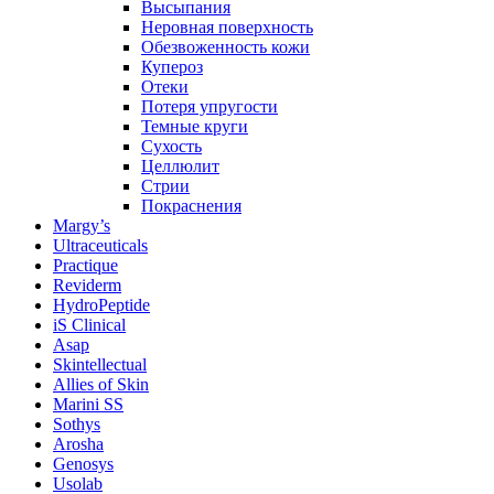
Высыпания
Неровная поверхность
Обезвоженность кожи
Купероз
Отеки
Потеря упругости
Темные круги
Сухость
Целлюлит
Стрии
Покраснения
Margy’s
Ultraceuticals
Practique
Reviderm
HydroPeptide
iS Clinical
Asap
Skintellectual
Allies of Skin
Marini SS
Sothys
Arosha
Genosys
Usolab