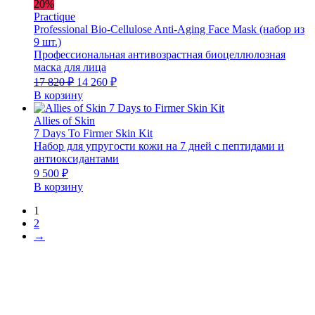
20%
Practique
Professional Bio-Cellulose Anti-Aging Face Mask (набор из
9 шт.)
Профессиональная антивозрастная биоцеллюлозная
маска для лица
Первоначальная
Текущая
17 820
₽
14 260
₽
цена
цена:
В корзину
составляла
14
17
260 ₽.
Allies of Skin
820 ₽.
7 Days To Firmer Skin Kit
Набор для упругости кожи на 7 дней с пептидами и
антиоксидантами
9 500
₽
В корзину
1
2
→