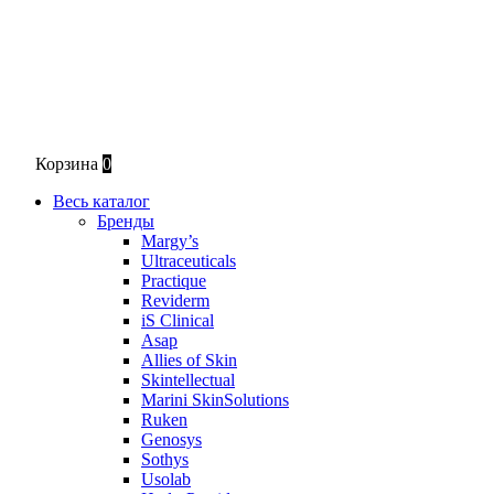
Корзина
0
Весь каталог
Бренды
Margy’s
Ultraceuticals
Practique
Reviderm
iS Clinical
Asap
Allies of Skin
Skintellectual
Marini SkinSolutions
Ruken
Genosys
Sothys
Usolab