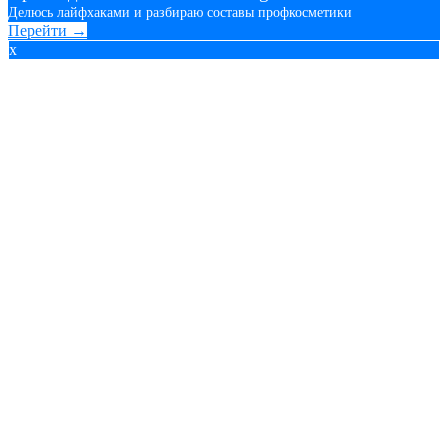
Делюсь лайфхаками и разбираю составы профкосметики
Перейти →
x