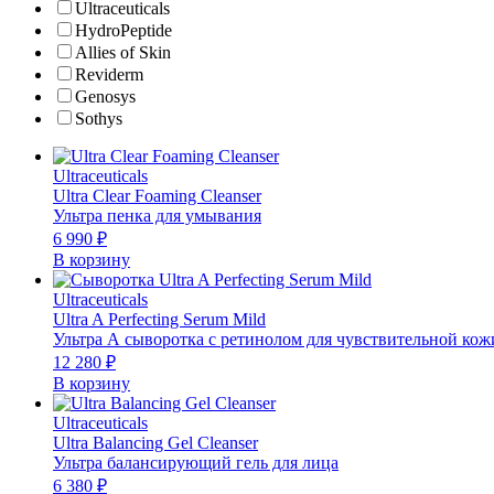
Ultraceuticals
HydroPeptide
Allies of Skin
Reviderm
Genosys
Sothys
Ultraceuticals
Ultra Clear Foaming Cleanser
Ультра пенка для умывания
6 990
₽
В корзину
Ultraceuticals
Ultra A Perfecting Serum Mild
Ультра А сыворотка с ретинолом для чувствительной кож
12 280
₽
В корзину
Ultraceuticals
Ultra Balancing Gel Cleanser
Ультра балансирующий гель для лица
6 380
₽