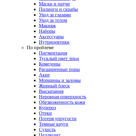
Маски и патчи
Пилинги и скрабы
Уход за глазами
Уход за телом
Макияж
Наборы
Аксессуары
Нутрицевтики
По проблеме
Пигментация
Тусклый цвет лица
Комедоны
Расширенные поры
Акне
Морщины и заломы
Жирный блеск
Высыпания
Неровная поверхность
Обезвоженность кожи
Купероз
Отеки
Потеря упругости
Темные круги
Сухость
Целлюлит