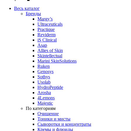
Весь каталог
Бренды
Margy’s
Ultraceuticals
Practique
Reviderm
iS Clinical
Asap
Allies of Skin
Skintellectual
Marini SkinSolutions
Ruken
Genosys
Sothys
Usolab
HydroPeptide
Arosha
4Lemons
Majestic
По категориям
Очищение
Тоники и мисты
Сыворотки и концентраты
Кремы и флюиды