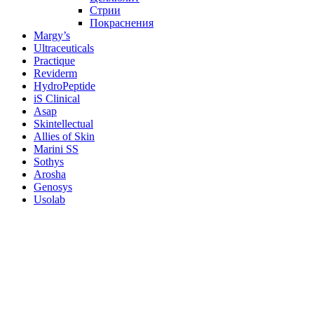
Стрии
Покраснения
Margy’s
Ultraceuticals
Practique
Reviderm
HydroPeptide
iS Clinical
Asap
Skintellectual
Allies of Skin
Marini SS
Sothys
Arosha
Genosys
Usolab