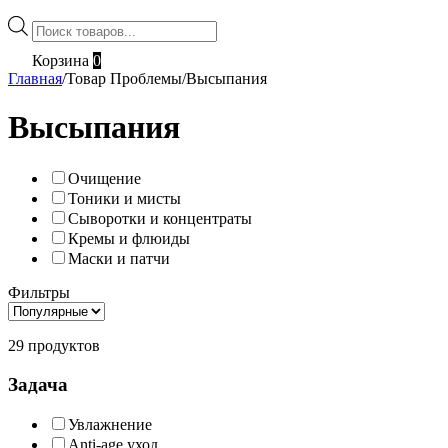
Поиск
товаров
Корзина
0
Главная
/
Товар Проблемы
/
Высыпания
Высыпания
Очищение
Тоники и мисты
Сыворотки и концентраты
Кремы и флюиды
Маски и патчи
Фильтры
29 продуктов
Задача
Увлажнение
Anti-age уход