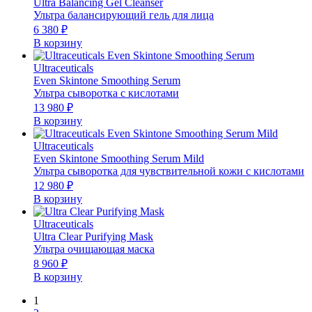
Ultra Balancing Gel Cleanser
Ультра балансирующий гель для лица
6 380
₽
В корзину
Ultraceuticals
Even Skintone Smoothing Serum
Ультра сыворотка с кислотами
13 980
₽
В корзину
Ultraceuticals
Even Skintone Smoothing Serum Mild
Ультра сыворотка для чувствительной кожи с кислотами
12 980
₽
В корзину
Ultraceuticals
Ultra Clear Purifying Mask
Ультра очищающая маска
8 960
₽
В корзину
1