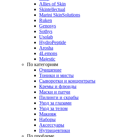
Allies of Skin
Skintellectual
Marini SkinSolutions
Ruken
Genosys
Sothys
Usolab
HydroPeptide
Arosha
4Lemons
Majestic
По категориям
Очищение
Тоники и мисты
Сыворотки и концентраты
Кремы и флюиды
Маски и патчи
Пилинги и скрабы
Уход за глазами
Уход за телом
Макияж
Наборы
Аксессуары
Нутрицевтики
По проблеме