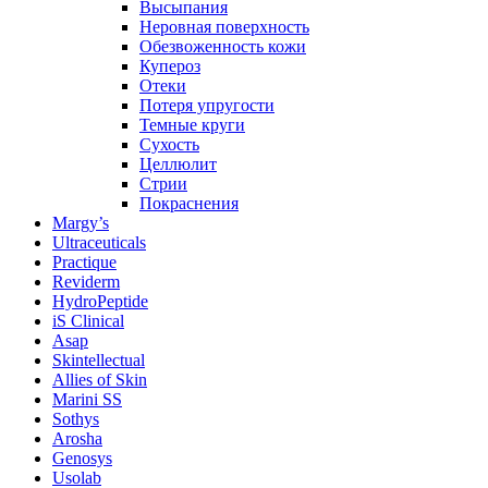
Высыпания
Неровная поверхность
Обезвоженность кожи
Купероз
Отеки
Потеря упругости
Темные круги
Сухость
Целлюлит
Стрии
Покраснения
Margy’s
Ultraceuticals
Practique
Reviderm
HydroPeptide
iS Clinical
Asap
Skintellectual
Allies of Skin
Marini SS
Sothys
Arosha
Genosys
Usolab