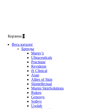
Корзина
0
Весь каталог
Бренды
Margy’s
Ultraceuticals
Practique
Reviderm
iS Clinical
Asap
Allies of Skin
Skintellectual
Marini SkinSolutions
Ruken
Genosys
Sothys
Usolab