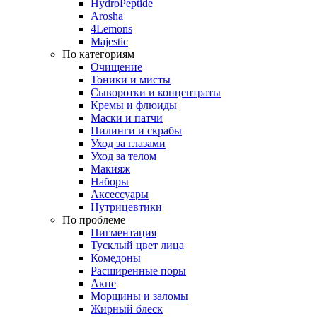
HydroPeptide
Arosha
4Lemons
Majestic
По категориям
Очищение
Тоники и мисты
Сыворотки и концентраты
Кремы и флюиды
Маски и патчи
Пилинги и скрабы
Уход за глазами
Уход за телом
Макияж
Наборы
Аксессуары
Нутрицевтики
По проблеме
Пигментация
Тусклый цвет лица
Комедоны
Расширенные поры
Акне
Морщины и заломы
Жирный блеск