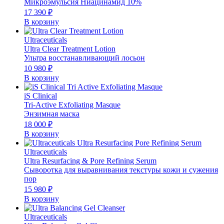
Микроэмульсия Ниацинамид 10%
17 390
₽
В корзину
Ultraceuticals
Ultra Clear Treatment Lotion
Ультра восстанавливающий лосьон
10 980
₽
В корзину
iS Clinical
Tri-Active Exfoliating Masque
Энзимная маска
18 000
₽
В корзину
Ultraceuticals
Ultra Resurfacing & Pore Refining Serum
Сыворотка для выравнивания текстуры кожи и сужения
пор
15 980
₽
В корзину
Ultraceuticals