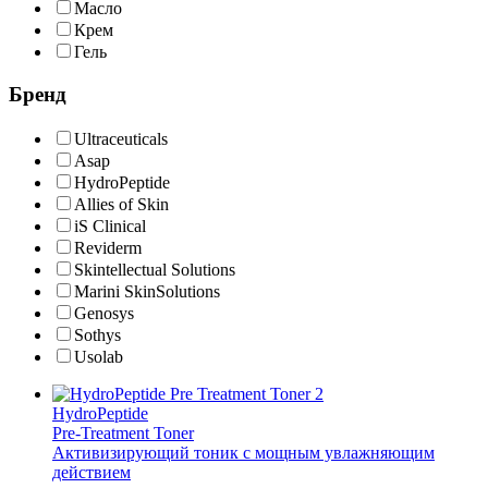
Масло
Крем
Гель
Бренд
Ultraceuticals
Asap
HydroPeptide
Allies of Skin
iS Clinical
Reviderm
Skintellectual Solutions
Marini SkinSolutions
Genosys
Sothys
Usolab
HydroPeptide
Pre-Treatment Toner
Активизирующий тоник с мощным увлажняющим
действием