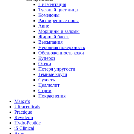
Пигментация
Тусклый цвет лица
Комедоны
Расширенные поры
Акне
Морщины и заломы
Жирный блеск
Высыпания
Неровная поверхность
Обезвоженность кожи
Купероз
Отеки
Потеря упругости
Темные круги
Сухость
Целлюлит
Стрии
Покраснения
Margy’s
Ultraceuticals
Practique
Reviderm
HydroPeptide
iS Clinical
Asap