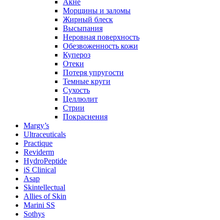
Акне
Морщины и заломы
Жирный блеск
Высыпания
Неровная поверхность
Обезвоженность кожи
Купероз
Отеки
Потеря упругости
Темные круги
Сухость
Целлюлит
Стрии
Покраснения
Margy’s
Ultraceuticals
Practique
Reviderm
HydroPeptide
iS Clinical
Asap
Skintellectual
Allies of Skin
Marini SS
Sothys