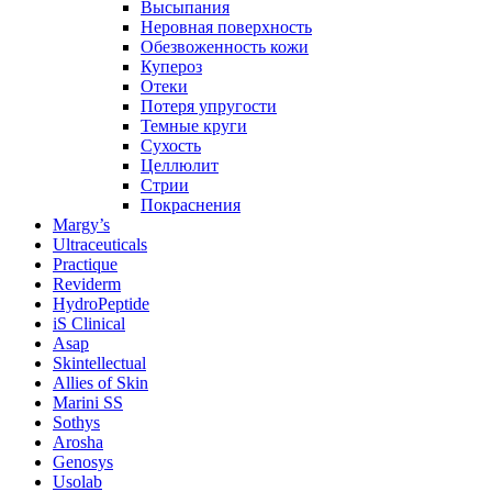
Высыпания
Неровная поверхность
Обезвоженность кожи
Купероз
Отеки
Потеря упругости
Темные круги
Сухость
Целлюлит
Стрии
Покраснения
Margy’s
Ultraceuticals
Practique
Reviderm
HydroPeptide
iS Clinical
Asap
Skintellectual
Allies of Skin
Marini SS
Sothys
Arosha
Genosys
Usolab