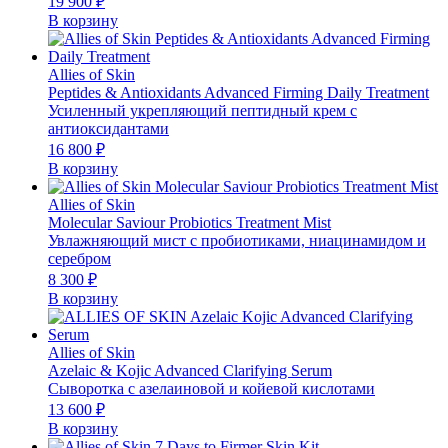
19 900
₽
В корзину
Allies of Skin
Peptides & Antioxidants Advanced Firming Daily Treatment
Усиленный укрепляющий пептидный крем с
антиоксидантами
16 800
₽
В корзину
Allies of Skin
Molecular Saviour Probiotics Treatment Mist
Увлажняющий мист с пробиотиками, ниацинамидом и
серебром
8 300
₽
В корзину
Allies of Skin
Azelaic & Kojic Advanced Clarifying Serum
Сыворотка с азелаиновой и койевой кислотами
13 600
₽
В корзину