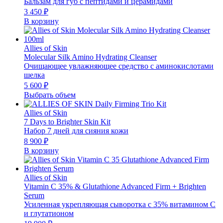
Бальзам для губ с пептидами и церамидами
3 450
₽
В корзину
Allies of Skin
Molecular Silk Amino Hydrating Cleanser
Очищающее увлажняющее средство с аминокислотами
шелка
5 600
₽
Выбрать объем
Allies of Skin
7 Days to Brighter Skin Kit
Набор 7 дней для сияния кожи
8 900
₽
В корзину
Allies of Skin
Vitamin C 35% & Glutathione Advanced Firm + Brighten
Serum
Усиленная укрепляющая сыворотка с 35% витамином С
и глутатионом