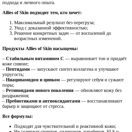
подхода и личного опыта.
Allies of Skin подходит тем, кто хочет:
Максимальный результат без перегруза;
Уход с доказанной эффективностью;
Решение конкретных задач — от воспалений до
возрастных изменений.
Продукты Allies of Skin насыщены:
–
Стабильным витамином С
— выравнивает тон и придаёт
коже сияние;
–
Пептидами
— запускают синтез коллагена и улучшают
упругость;
–
Ниацинамидом и цинком
— регулируют себум и сужают
поры;
–
Ретиноидами нового поколения
— обновляют кожу без
раздражения;
–
Пребиотиками и антиоксидантами
— восстанавливают
барьер и защищают от стресса.
Все формулы:
Подходят для чувствительной и реактивной кожи;
Не содержат спиртов, силиконов, парабенов, SLS и