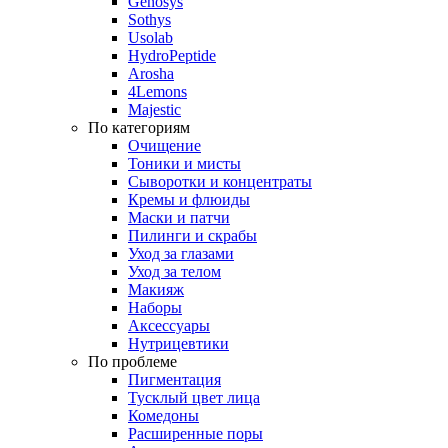
Genosys
Sothys
Usolab
HydroPeptide
Arosha
4Lemons
Majestic
По категориям
Очищение
Тоники и мисты
Сыворотки и концентраты
Кремы и флюиды
Маски и патчи
Пилинги и скрабы
Уход за глазами
Уход за телом
Макияж
Наборы
Аксессуары
Нутрицевтики
По проблеме
Пигментация
Тусклый цвет лица
Комедоны
Расширенные поры