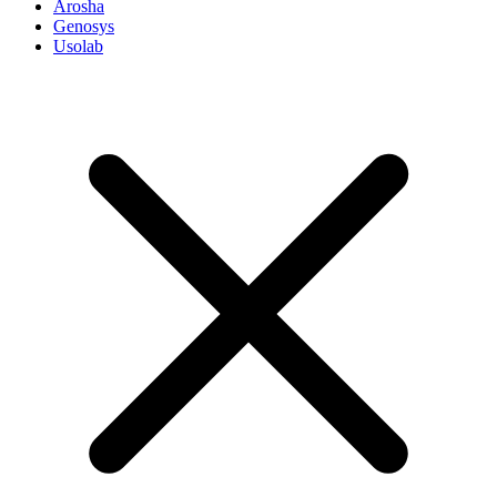
Arosha
Genosys
Usolab