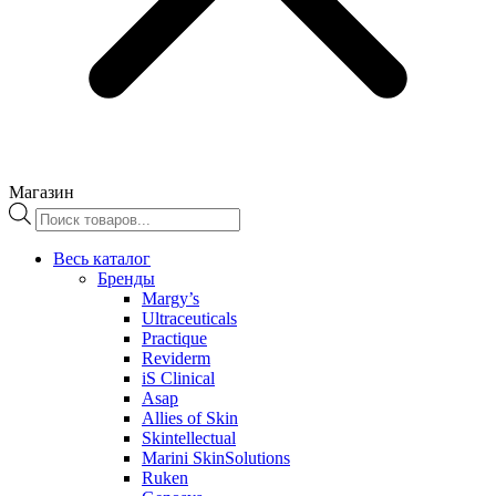
Магазин
Поиск
товаров
Весь каталог
Бренды
Margy’s
Ultraceuticals
Practique
Reviderm
iS Clinical
Asap
Allies of Skin
Skintellectual
Marini SkinSolutions
Ruken