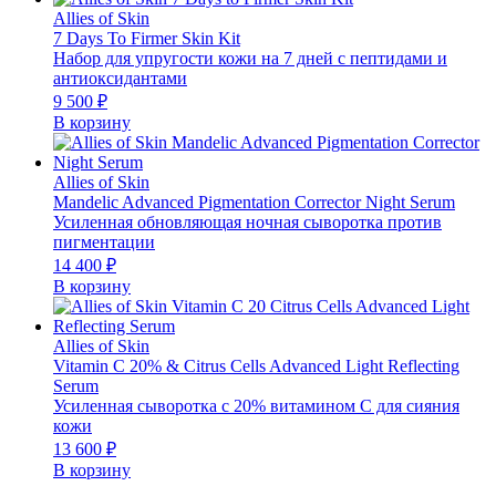
Allies of Skin
7 Days To Firmer Skin Kit
Набор для упругости кожи на 7 дней с пептидами и
антиоксидантами
9 500
₽
В корзину
Allies of Skin
Mandelic Advanced Pigmentation Corrector Night Serum
Усиленная обновляющая ночная сыворотка против
пигментации
14 400
₽
В корзину
Allies of Skin
Vitamin C 20% & Citrus Cells Advanced Light Reflecting
Serum
Усиленная сыворотка с 20% витамином С для сияния
кожи
13 600
₽
В корзину