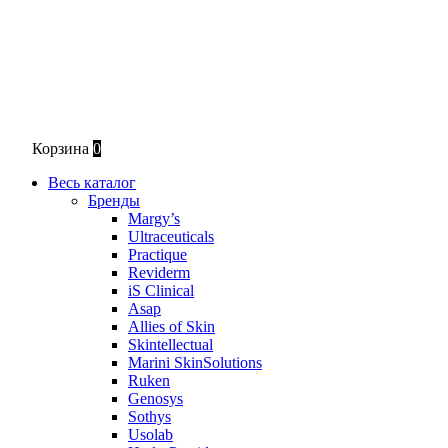
Корзина
0
Весь каталог
Бренды
Margy’s
Ultraceuticals
Practique
Reviderm
iS Clinical
Asap
Allies of Skin
Skintellectual
Marini SkinSolutions
Ruken
Genosys
Sothys
Usolab