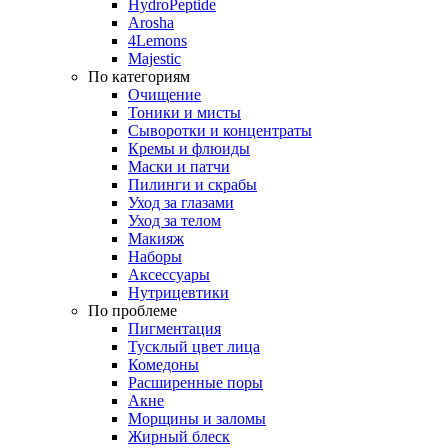
HydroPeptide
Arosha
4Lemons
Majestic
По категориям
Очищение
Тоники и мисты
Сыворотки и концентраты
Кремы и флюиды
Маски и патчи
Пилинги и скрабы
Уход за глазами
Уход за телом
Макияж
Наборы
Аксессуары
Нутрицевтики
По проблеме
Пигментация
Тусклый цвет лица
Комедоны
Расширенные поры
Акне
Морщины и заломы
Жирный блеск