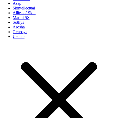
Asap
Skintellectual
Allies of Skin
Marini SS
Sothys
Arosha
Genosys
Usolab