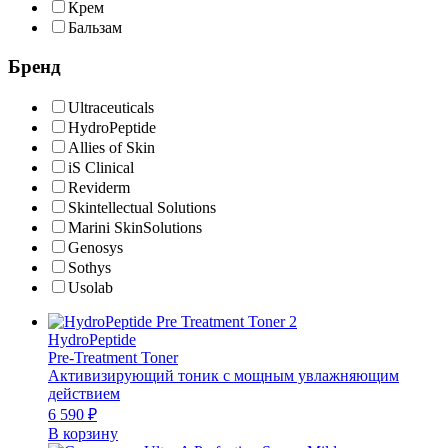
Крем
Бальзам
Бренд
Ultraceuticals
HydroPeptide
Allies of Skin
iS Clinical
Reviderm
Skintellectual Solutions
Marini SkinSolutions
Genosys
Sothys
Usolab
HydroPeptide
Pre-Treatment Toner
Активизирующий тоник с мощным увлажняющим
действием
6 590
₽
В корзину