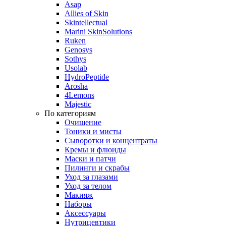
Asap
Allies of Skin
Skintellectual
Marini SkinSolutions
Ruken
Genosys
Sothys
Usolab
HydroPeptide
Arosha
4Lemons
Majestic
По категориям
Очищение
Тоники и мисты
Сыворотки и концентраты
Кремы и флюиды
Маски и патчи
Пилинги и скрабы
Уход за глазами
Уход за телом
Макияж
Наборы
Аксессуары
Нутрицевтики