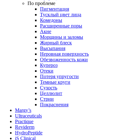
По проблеме
Пигментация
Тусклый цвет лица
Комедоны
Расширенные поры
Акне
Морщины и заломы
Жирный блеск
Высыпания
Неровная поверхность
Обезвоженность кожи
Купероз
Отеки
Потеря упругости
Темные круги
Сухость
Целлюлит
Стрии
Покраснения
Margy’s
Ultraceuticals
Practique
Reviderm
HydroPeptide
iS Clinical