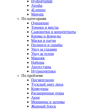
HydroPeptide
Arosha
4Lemons
Majestic
По категориям
Очищение
Тоники и мисты
Сыворотки и концентраты
Кремы и флюиды
Маски и патчи
Пилинги и скрабы
Уход за глазами
Уход за телом
Макияж
Наборы
Аксессуары
Нутрицевтики
По проблеме
Пигментация
Тусклый цвет лица
Комедоны
Расширенные поры
Акне
Морщины и заломы
Жирный блеск