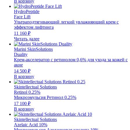
В корзину
HydroPeptide
Face Lift
Ультраподтягивающий легкий увлажняющий крем с
эффектом лифтинга
11 160
₽
Читать далее
Marini SkinSolutions
Duality
Крем-акселератор с ретинолом 0,6% для ухода за кожей с
акне
14 500
₽
В корзину
Skintellectual Solutions
Retinol 0.25%
Микроэмульсия Ретинол 0.25%
17 100
₽
В корзину
Skintellectual Solutions
Azelaic Acid 10%
Микроэмульсия Азелаиновая кислота 10%