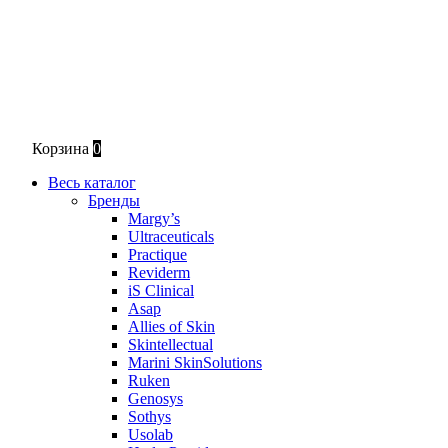
Корзина
0
Весь каталог
Бренды
Margy’s
Ultraceuticals
Practique
Reviderm
iS Clinical
Asap
Allies of Skin
Skintellectual
Marini SkinSolutions
Ruken
Genosys
Sothys
Usolab