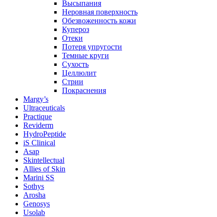
Высыпания
Неровная поверхность
Обезвоженность кожи
Купероз
Отеки
Потеря упругости
Темные круги
Сухость
Целлюлит
Стрии
Покраснения
Margy’s
Ultraceuticals
Practique
Reviderm
HydroPeptide
iS Clinical
Asap
Skintellectual
Allies of Skin
Marini SS
Sothys
Arosha
Genosys
Usolab