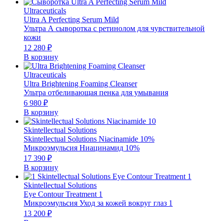
Ultraceuticals
Ultra A Perfecting Serum Mild
Ультра А сыворотка с ретинолом для чувствительной
кожи
12 280
₽
В корзину
Ultraceuticals
Ultra Brightening Foaming Cleanser
Ультра отбеливающая пенка для умывания
6 980
₽
В корзину
Skintellectual Solutions
Skintellectual Solutions Niacinamide 10%
Микроэмульсия Ниацинамид 10%
17 390
₽
В корзину
Skintellectual Solutions
Eye Contour Treatment 1
Микроэмульсия Уход за кожей вокруг глаз 1
13 200
₽