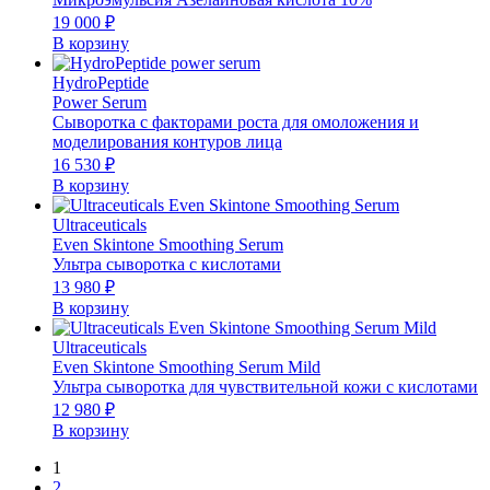
19 000
₽
В корзину
HydroPeptide
Power Serum
Сыворотка с факторами роста для омоложения и
моделирования контуров лица
16 530
₽
В корзину
Ultraceuticals
Even Skintone Smoothing Serum
Ультра сыворотка с кислотами
13 980
₽
В корзину
Ultraceuticals
Even Skintone Smoothing Serum Mild
Ультра сыворотка для чувствительной кожи с кислотами
12 980
₽
В корзину
1
2