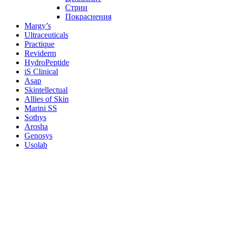
Стрии
Покраснения
Margy’s
Ultraceuticals
Practique
Reviderm
HydroPeptide
iS Clinical
Asap
Skintellectual
Allies of Skin
Marini SS
Sothys
Arosha
Genosys
Usolab