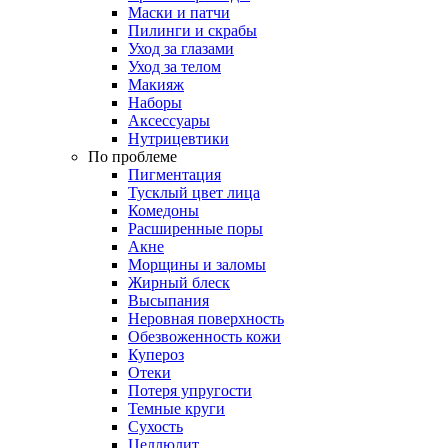
Маски и патчи
Пилинги и скрабы
Уход за глазами
Уход за телом
Макияж
Наборы
Аксессуары
Нутрицевтики
По проблеме
Пигментация
Тусклый цвет лица
Комедоны
Расширенные поры
Акне
Морщины и заломы
Жирный блеск
Высыпания
Неровная поверхность
Обезвоженность кожи
Купероз
Отеки
Потеря упругости
Темные круги
Сухость
Целлюлит