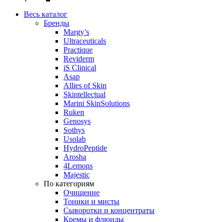
Весь каталог
Бренды
Margy’s
Ultraceuticals
Practique
Reviderm
iS Clinical
Asap
Allies of Skin
Skintellectual
Marini SkinSolutions
Ruken
Genosys
Sothys
Usolab
HydroPeptide
Arosha
4Lemons
Majestic
По категориям
Очищение
Тоники и мисты
Сыворотки и концентраты
Кремы и флюиды