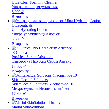
Ultra Clear Foaming Cleanser
Ультра пенка для умывания
6 990
₽
В корзину
Ultraceuticals
Ultra Hydrating Lotion
Ультра увлажняющий лосьон
8 690
₽
В корзину
iS Clinical
Pro-Heal Serum Advance+
Сыворотка Про-Хил Серум Адванс
17 700
₽
В корзину
Skintellectual Solutions
Skintellectual Solutions Niacinamide 10%
Микроэмульсия Ниацинамид 10%
17 390
₽
В корзину
Marini SkinSolutions