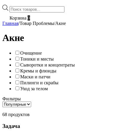
Поиск
товаров
Корзина
0
Главная
/
Товар Проблемы
/
Акне
Акне
Очищение
Тоники и мисты
Сыворотки и концентраты
Кремы и флюиды
Маски и патчи
Пилинги и скрабы
Уход за телом
Фильтры
68 продуктов
Задача