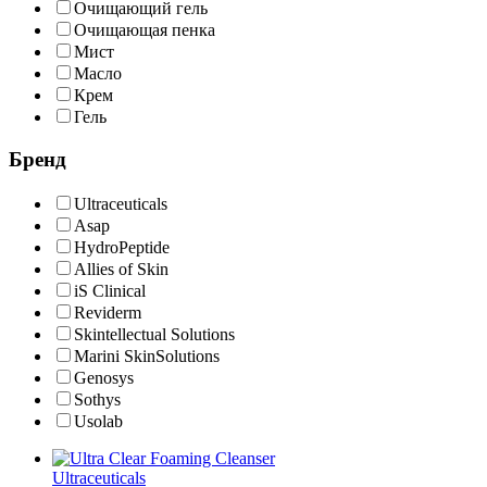
Очищающий гель
Очищающая пенка
Мист
Масло
Крем
Гель
Бренд
Ultraceuticals
Asap
HydroPeptide
Allies of Skin
iS Clinical
Reviderm
Skintellectual Solutions
Marini SkinSolutions
Genosys
Sothys
Usolab
Ultraceuticals