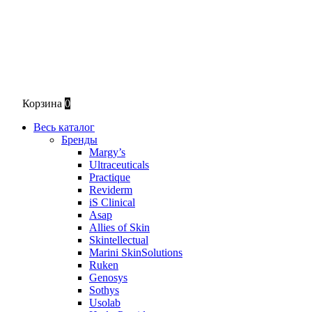
Корзина
0
Весь каталог
Бренды
Margy’s
Ultraceuticals
Practique
Reviderm
iS Clinical
Asap
Allies of Skin
Skintellectual
Marini SkinSolutions
Ruken
Genosys
Sothys
Usolab