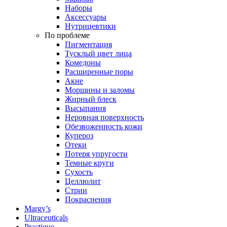
Наборы
Аксессуары
Нутрицевтики
По проблеме
Пигментация
Тусклый цвет лица
Комедоны
Расширенные поры
Акне
Морщины и заломы
Жирный блеск
Высыпания
Неровная поверхность
Обезвоженность кожи
Купероз
Отеки
Потеря упругости
Темные круги
Сухость
Целлюлит
Стрии
Покраснения
Margy’s
Ultraceuticals
Practique