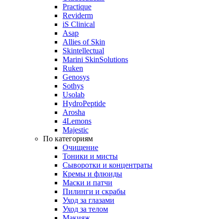
Practique
Reviderm
iS Clinical
Asap
Allies of Skin
Skintellectual
Marini SkinSolutions
Ruken
Genosys
Sothys
Usolab
HydroPeptide
Arosha
4Lemons
Majestic
По категориям
Очищение
Тоники и мисты
Сыворотки и концентраты
Кремы и флюиды
Маски и патчи
Пилинги и скрабы
Уход за глазами
Уход за телом
Макияж