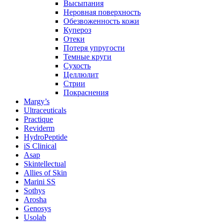
Высыпания
Неровная поверхность
Обезвоженность кожи
Купероз
Отеки
Потеря упругости
Темные круги
Сухость
Целлюлит
Стрии
Покраснения
Margy’s
Ultraceuticals
Practique
Reviderm
HydroPeptide
iS Clinical
Asap
Skintellectual
Allies of Skin
Marini SS
Sothys
Arosha
Genosys
Usolab