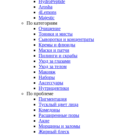
HydroPeptide
Arosha
4Lemons
Majestic
По категориям
Очищение
Тоники и мисты
Сыворотки и концентраты
Кремы и флюиды
Маски и патчи
Пилинги и скрабы
Уход за глазами
Уход за телом
Макияж
Наборы
Аксессуары
Нутрицевтики
По проблеме
Пигментация
Тусклый цвет лица
Комедоны
Расширенные поры
Акне
Морщины и заломы
Жирный блеск