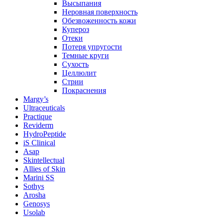
Высыпания
Неровная поверхность
Обезвоженность кожи
Купероз
Отеки
Потеря упругости
Темные круги
Сухость
Целлюлит
Стрии
Покраснения
Margy’s
Ultraceuticals
Practique
Reviderm
HydroPeptide
iS Clinical
Asap
Skintellectual
Allies of Skin
Marini SS
Sothys
Arosha
Genosys
Usolab