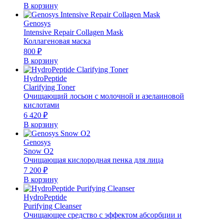
В корзину
Genosys
Intensive Repair Collagen Mask
Коллагеновая маска
800
₽
В корзину
HydroPeptide
Clarifying Toner
Очищающий лосьон с молочной и азелаиновой
кислотами
6 420
₽
В корзину
Genosys
Snow O2
Очищающая кислородная пенка для лица
7 200
₽
В корзину
HydroPeptide
Purifying Cleanser
Очищающее средство с эффектом абсорбции и