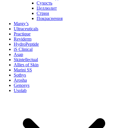
Сухость
Целлюлит
Стрии
Покраснения
Margy’s
Ultraceuticals
Practique
Reviderm
HydroPeptide
iS Clinical
Asap
Skintellectual
Allies of Skin
Marini SS
Sothys
Arosha
Genosys
Usolab