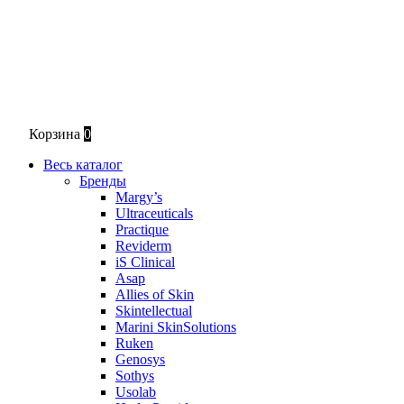
Корзина
0
Весь каталог
Бренды
Margy’s
Ultraceuticals
Practique
Reviderm
iS Clinical
Asap
Allies of Skin
Skintellectual
Marini SkinSolutions
Ruken
Genosys
Sothys
Usolab