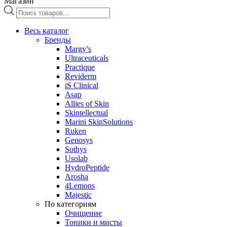
Магазин
Поиск
товаров
Весь каталог
Бренды
Margy’s
Ultraceuticals
Practique
Reviderm
iS Clinical
Asap
Allies of Skin
Skintellectual
Marini SkinSolutions
Ruken
Genosys
Sothys
Usolab
HydroPeptide
Arosha
4Lemons
Majestic
По категориям
Очищение
Тоники и мисты