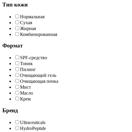
Тип кожи
Нормальная
Сухая
Жирная
Комбинированная
Формат
SPF-средство
Тоник
Пилинг
Очищающий гель
Очищающая пенка
Мист
Масло
Крем
Бренд
Ultraceuticals
HydroPeptide