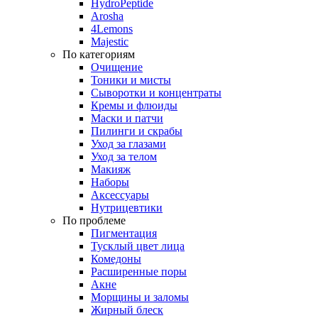
HydroPeptide
Arosha
4Lemons
Majestic
По категориям
Очищение
Тоники и мисты
Сыворотки и концентраты
Кремы и флюиды
Маски и патчи
Пилинги и скрабы
Уход за глазами
Уход за телом
Макияж
Наборы
Аксессуары
Нутрицевтики
По проблеме
Пигментация
Тусклый цвет лица
Комедоны
Расширенные поры
Акне
Морщины и заломы
Жирный блеск