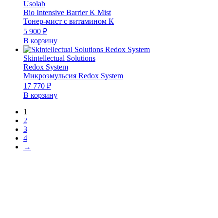
Usolab
Bio Intensive Barrier K Mist
Тонер-мист с витамином К
5 900
₽
В корзину
Skintellectual Solutions
Redox System
Микроэмульсия Redox System
17 770
₽
В корзину
1
2
3
4
→