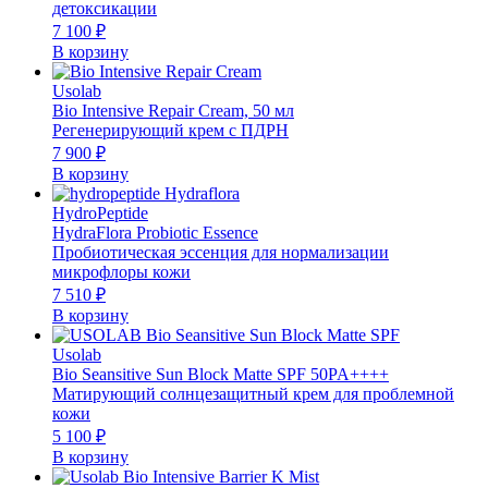
детоксикации
7 100
₽
В корзину
Usolab
Bio Intensive Repair Cream, 50 мл
Регенерирующий крем с ПДРН
7 900
₽
В корзину
HydroPeptide
HydraFlora Probiotic Essence
Пробиотическая эссенция для нормализации
микрофлоры кожи
7 510
₽
В корзину
Usolab
Bio Seansitive Sun Block Matte SPF 50PA++++
Матирующий солнцезащитный крем для проблемной
кожи
5 100
₽
В корзину