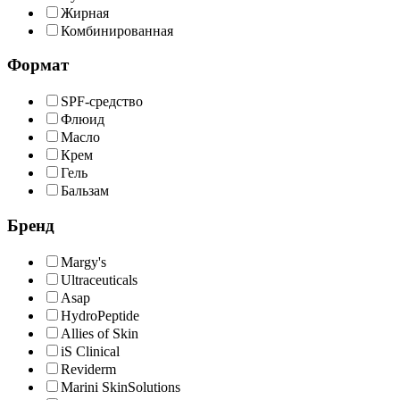
Жирная
Комбинированная
Формат
SPF-средство
Флюид
Масло
Крем
Гель
Бальзам
Бренд
Margy's
Ultraceuticals
Asap
HydroPeptide
Allies of Skin
iS Clinical
Reviderm
Marini SkinSolutions