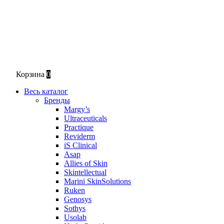
Корзина
0
Весь каталог
Бренды
Margy’s
Ultraceuticals
Practique
Reviderm
iS Clinical
Asap
Allies of Skin
Skintellectual
Marini SkinSolutions
Ruken
Genosys
Sothys
Usolab