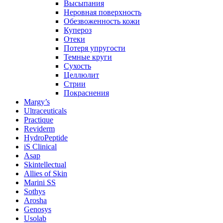
Высыпания
Неровная поверхность
Обезвоженность кожи
Купероз
Отеки
Потеря упругости
Темные круги
Сухость
Целлюлит
Стрии
Покраснения
Margy’s
Ultraceuticals
Practique
Reviderm
HydroPeptide
iS Clinical
Asap
Skintellectual
Allies of Skin
Marini SS
Sothys
Arosha
Genosys
Usolab