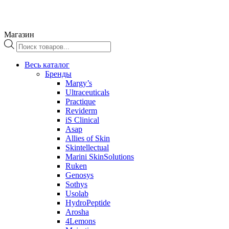
Магазин
Поиск
товаров
Весь каталог
Бренды
Margy’s
Ultraceuticals
Practique
Reviderm
iS Clinical
Asap
Allies of Skin
Skintellectual
Marini SkinSolutions
Ruken
Genosys
Sothys
Usolab
HydroPeptide
Arosha
4Lemons