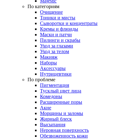
Majestic
По категориям
Очищение
Тоники и мисты
Сыворотки и концентраты
Кремы и флюиды
Маски и патчи
Пилинги и скрабы
Уход за глазами
Уход за телом
Макияж
Наборы
Аксессуары
Нутрицевтики
По проблеме
Пигментация
Тусклый цвет лица
Комедоны
Расширенные поры
Акне
Морщины и заломы
Жирный блеск
Высыпания
Неровная поверхность
Обезвоженность кожи