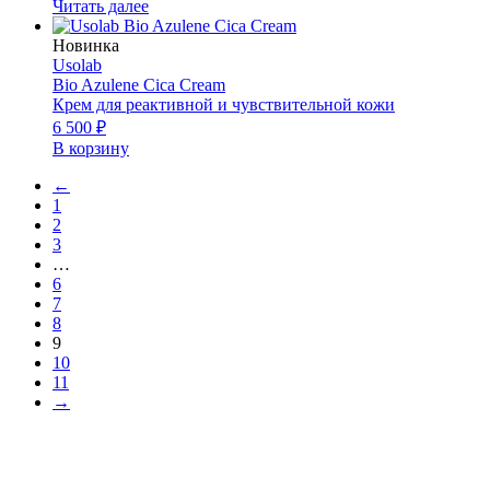
Читать далее
Новинка
Usolab
Bio Azulene Cica Cream
Крем для реактивной и чувствительной кожи
6 500
₽
В корзину
←
1
2
3
…
6
7
8
9
10
11
→