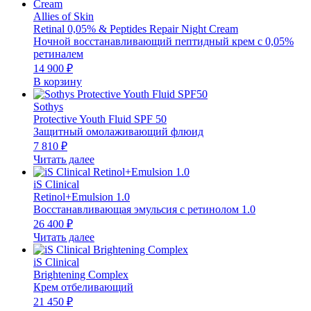
Allies of Skin
Retinal 0,05% & Peptides Repair Night Cream
Ночной восстанавливающий пептидный крем с 0,05%
ретиналем
14 900
₽
В корзину
Sothys
Protective Youth Fluid SPF 50
Защитный омолаживающий флюид
7 810
₽
Читать далее
iS Clinical
Retinol+Emulsion 1.0
Восстанавливающая эмульсия с ретинолом 1.0
26 400
₽
Читать далее
iS Clinical
Brightening Complex
Крем отбеливающий
21 450
₽