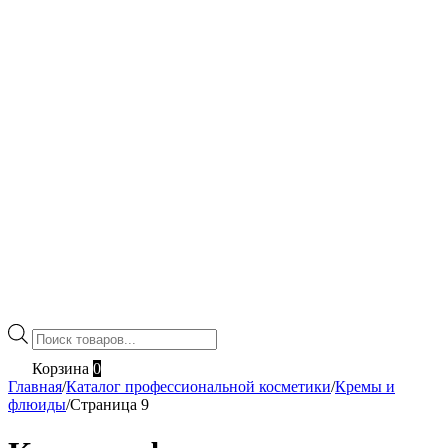
Поиск
товаров
Корзина
0
Главная
/
Каталог профессиональной косметики
/
Кремы и
флюиды
/
Страница 9