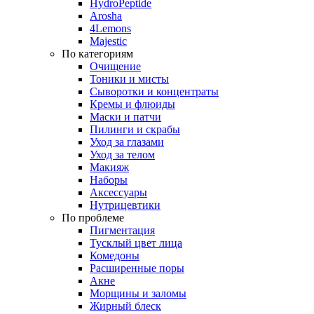
HydroPeptide
Arosha
4Lemons
Majestic
По категориям
Очищение
Тоники и мисты
Сыворотки и концентраты
Кремы и флюиды
Маски и патчи
Пилинги и скрабы
Уход за глазами
Уход за телом
Макияж
Наборы
Аксессуары
Нутрицевтики
По проблеме
Пигментация
Тусклый цвет лица
Комедоны
Расширенные поры
Акне
Морщины и заломы
Жирный блеск