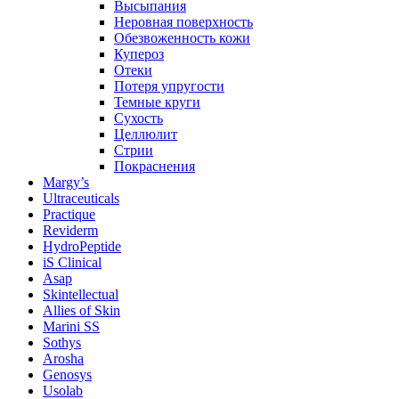
Высыпания
Неровная поверхность
Обезвоженность кожи
Купероз
Отеки
Потеря упругости
Темные круги
Сухость
Целлюлит
Стрии
Покраснения
Margy’s
Ultraceuticals
Practique
Reviderm
HydroPeptide
iS Clinical
Asap
Skintellectual
Allies of Skin
Marini SS
Sothys
Arosha
Genosys
Usolab