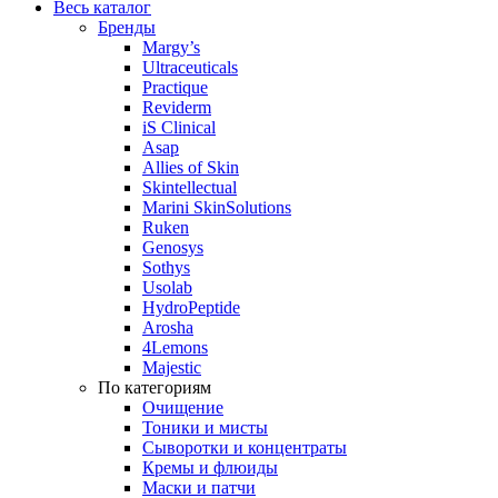
Весь каталог
Бренды
Margy’s
Ultraceuticals
Practique
Reviderm
iS Clinical
Asap
Allies of Skin
Skintellectual
Marini SkinSolutions
Ruken
Genosys
Sothys
Usolab
HydroPeptide
Arosha
4Lemons
Majestic
По категориям
Очищение
Тоники и мисты
Сыворотки и концентраты
Кремы и флюиды
Маски и патчи