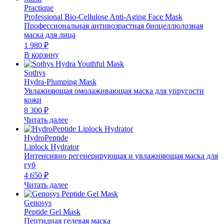
Practique
Professional Bio-Cellulose Anti-Aging Face Mask
Профессиональная антивозрастная биоцеллюлозная
маска для лица
1 980
₽
В корзину
Sothys
Hydra-Plumping Mask
Увлажняющая омолаживающая маска для упругости
кожи
8 300
₽
Читать далее
HydroPeptide
Liplock Hydrator
Интенсивно регенерирующая и увлажняющая маска для
губ
4 650
₽
Читать далее
Genosys
Peptide Gel Mask
Пептидная гелевая маска