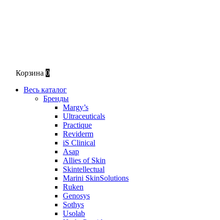
Корзина
0
Весь каталог
Бренды
Margy’s
Ultraceuticals
Practique
Reviderm
iS Clinical
Asap
Allies of Skin
Skintellectual
Marini SkinSolutions
Ruken
Genosys
Sothys
Usolab