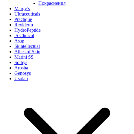
Покраснения
Margy’s
Ultraceuticals
Practique
Reviderm
HydroPeptide
iS Clinical
Asap
Skintellectual
Allies of Skin
Marini SS
Sothys
Arosha
Genosys
Usolab