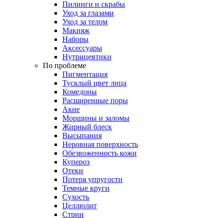
Пилинги и скрабы
Уход за глазами
Уход за телом
Макияж
Наборы
Аксессуары
Нутрицевтики
По проблеме
Пигментация
Тусклый цвет лица
Комедоны
Расширенные поры
Акне
Морщины и заломы
Жирный блеск
Высыпания
Неровная поверхность
Обезвоженность кожи
Купероз
Отеки
Потеря упругости
Темные круги
Сухость
Целлюлит
Стрии