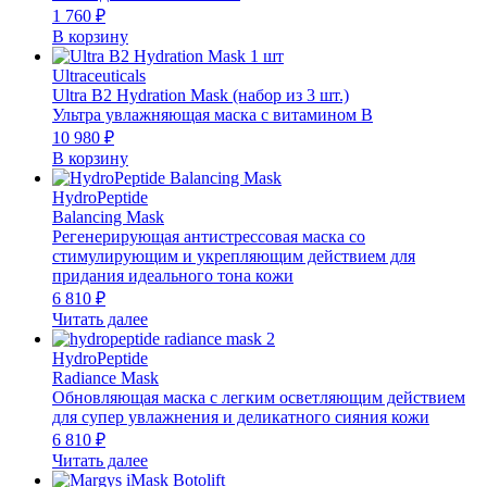
1 760
₽
В корзину
Ultraceuticals
Ultra B2 Hydration Mask (набор из 3 шт.)
Ультра увлажняющая маска с витамином B
10 980
₽
В корзину
HydroPeptide
Balancing Mask
Регенерирующая антистрессовая маска со
стимулирующим и укрепляющим действием для
придания идеального тона кожи
6 810
₽
Читать далее
HydroPeptide
Radiance Mask
Обновляющая маска с легким осветляющим действием
для супер увлажнения и деликатного сияния кожи
6 810
₽
Читать далее