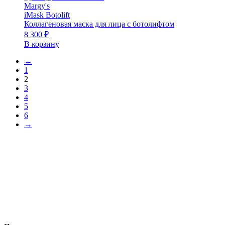
Margy's
iMask Botolift
Коллагеновая маска для лица с ботолифтом
8 300
₽
В корзину
←
1
2
3
4
5
6
→