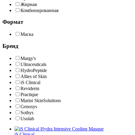
Жирная
Комбинированная
Формат
Маска
Бренд
Margy's
Ultraceuticals
HydroPeptide
Allies of Skin
iS Clinical
Reviderm
Practique
Marini SkinSolutions
Genosys
Sothys
Usolab
iS Clinical