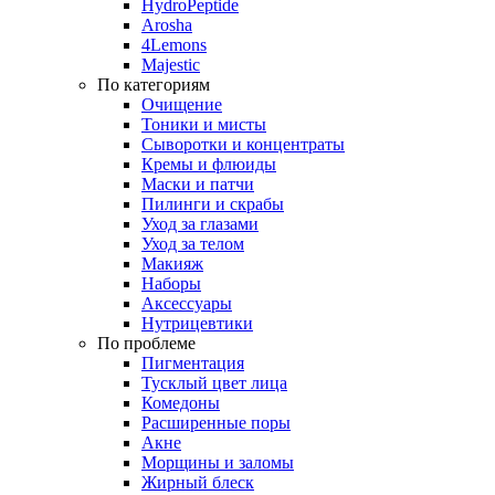
HydroPeptide
Arosha
4Lemons
Majestic
По категориям
Очищение
Тоники и мисты
Сыворотки и концентраты
Кремы и флюиды
Маски и патчи
Пилинги и скрабы
Уход за глазами
Уход за телом
Макияж
Наборы
Аксессуары
Нутрицевтики
По проблеме
Пигментация
Тусклый цвет лица
Комедоны
Расширенные поры
Акне
Морщины и заломы
Жирный блеск