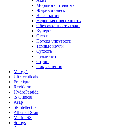
Акне
Морщины и заломы
Жирный блеск
Высыпания
Неровная поверхность
Обезвоженность кожи
Купероз
Отеки
Потеря упругости
Темные круги
Сухость
Целлюлит
Стрии
Покраснения
Margy’s
Ultraceuticals
Practique
Reviderm
HydroPeptide
iS Clinical
Asap
Skintellectual
Allies of Skin
Marini SS
Sothys