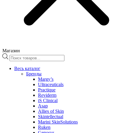
Магазин
Поиск
товаров
Весь каталог
Бренды
Margy’s
Ultraceuticals
Practique
Reviderm
iS Clinical
Asap
Allies of Skin
Skintellectual
Marini SkinSolutions
Ruken
Genosys