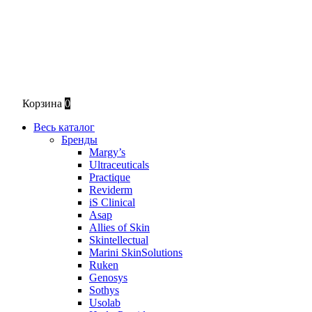
Корзина
0
Весь каталог
Бренды
Margy’s
Ultraceuticals
Practique
Reviderm
iS Clinical
Asap
Allies of Skin
Skintellectual
Marini SkinSolutions
Ruken
Genosys
Sothys
Usolab