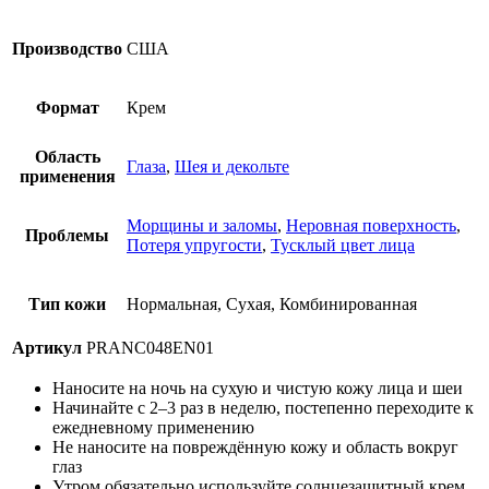
Производство
США
Формат
Крем
Область
Глаза
,
Шея и декольте
применения
Морщины и заломы
,
Неровная поверхность
,
Проблемы
Потеря упругости
,
Тусклый цвет лица
Тип кожи
Нормальная, Сухая, Комбинированная
Артикул
PRANC048EN01
Наносите на ночь на сухую и чистую кожу лица и шеи
Начинайте с 2–3 раз в неделю, постепенно переходите к
ежедневному применению
Не наносите на повреждённую кожу и область вокруг
глаз
Утром обязательно используйте солнцезащитный крем