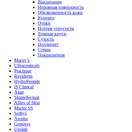
Высыпания
Неровная поверхность
Обезвоженность кожи
Купероз
Отеки
Потеря упругости
Темные круги
Сухость
Целлюлит
Стрии
Покраснения
Margy’s
Ultraceuticals
Practique
Reviderm
HydroPeptide
iS Clinical
Asap
Skintellectual
Allies of Skin
Marini SS
Sothys
Arosha
Genosys
Usolab