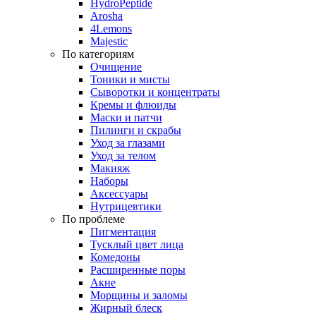
HydroPeptide
Arosha
4Lemons
Majestic
По категориям
Очищение
Тоники и мисты
Сыворотки и концентраты
Кремы и флюиды
Маски и патчи
Пилинги и скрабы
Уход за глазами
Уход за телом
Макияж
Наборы
Аксессуары
Нутрицевтики
По проблеме
Пигментация
Тусклый цвет лица
Комедоны
Расширенные поры
Акне
Морщины и заломы
Жирный блеск