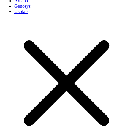
Arosha
Genosys
Usolab