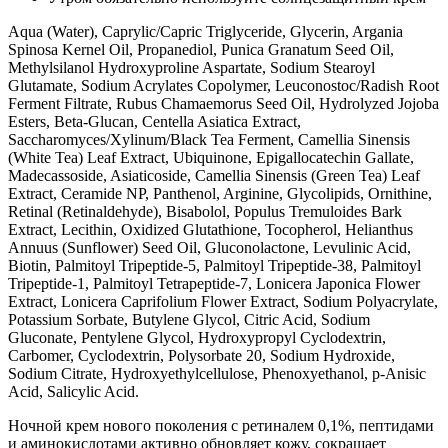
Aqua (Water), Caprylic/Capric Triglyceride, Glycerin, Argania
Spinosa Kernel Oil, Propanediol, Punica Granatum Seed Oil,
Methylsilanol Hydroxyproline Aspartate, Sodium Stearoyl
Glutamate, Sodium Acrylates Copolymer, Leuconostoc/Radish Root
Ferment Filtrate, Rubus Chamaemorus Seed Oil, Hydrolyzed Jojoba
Esters, Beta-Glucan, Centella Asiatica Extract,
Saccharomyces/Xylinum/Black Tea Ferment, Camellia Sinensis
(White Tea) Leaf Extract, Ubiquinone, Epigallocatechin Gallate,
Madecassoside, Asiaticoside, Camellia Sinensis (Green Tea) Leaf
Extract, Ceramide NP, Panthenol, Arginine, Glycolipids, Ornithine,
Retinal (Retinaldehyde), Bisabolol, Populus Tremuloides Bark
Extract, Lecithin, Oxidized Glutathione, Tocopherol, Helianthus
Annuus (Sunflower) Seed Oil, Gluconolactone, Levulinic Acid,
Biotin, Palmitoyl Tripeptide-5, Palmitoyl Tripeptide-38, Palmitoyl
Tripeptide-1, Palmitoyl Tetrapeptide-7, Lonicera Japonica Flower
Extract, Lonicera Caprifolium Flower Extract, Sodium Polyacrylate,
Potassium Sorbate, Butylene Glycol, Citric Acid, Sodium
Gluconate, Pentylene Glycol, Hydroxypropyl Cyclodextrin,
Carbomer, Cyclodextrin, Polysorbate 20, Sodium Hydroxide,
Sodium Citrate, Hydroxyethylcellulose, Phenoxyethanol, p-Anisic
Acid, Salicylic Acid.
Ночной крем нового поколения с ретиналем 0,1%, пептидами
и аминокислотами активно обновляет кожу, сокращает