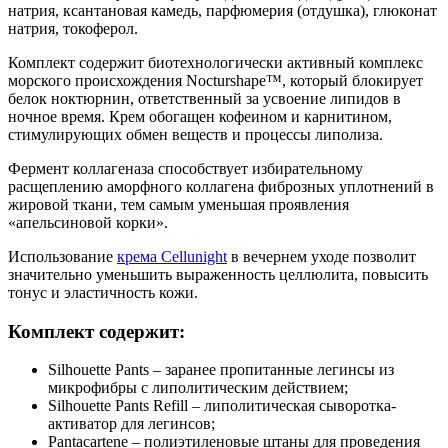
натрия, ксантановая камедь, парфюмерия (отдушка), глюконат
натрия, токоферол.
Комплект содержит биотехнологически активный комплекс
морского происхождения Nocturshape™, который блокирует
белок ноктюрнин, ответственный за усвоение липидов в
ночное время. Крем обогащен кофеином и карнитином,
стимулирующих обмен веществ и процессы липолиза.
Фермент коллагеназа способствует избирательному
расщеплению аморфного коллагена фиброзных уплотнений в
жировой ткани, тем самым уменьшая проявления
«апельсиновой корки».
Использование
крема Cellunight
в вечернем уходе позволит
значительно уменьшить выраженность целлюлита, повысить
тонус и эластичность кожи.
Комплект содержит:
Silhouette Pants – заранее пропитанные легинсы из
микрофибры с липолитическим действием;
Silhouette Pants Refill – липолитическая сыворотка-
активатор для легинсов;
Pantacartene – полиэтиленовые штаны для проведения