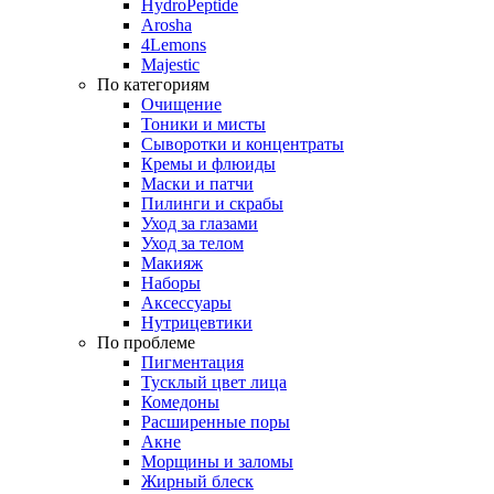
HydroPeptide
Arosha
4Lemons
Majestic
По категориям
Очищение
Тоники и мисты
Сыворотки и концентраты
Кремы и флюиды
Маски и патчи
Пилинги и скрабы
Уход за глазами
Уход за телом
Макияж
Наборы
Аксессуары
Нутрицевтики
По проблеме
Пигментация
Тусклый цвет лица
Комедоны
Расширенные поры
Акне
Морщины и заломы
Жирный блеск