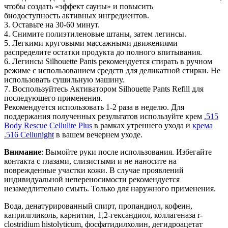
чтобы создать «эффект сауны» и повысить
биодоступность активных ингредиентов.
3. Оставьте на 30-60 минут.
4. Снимите полиэтиленовые штаны, затем легинсы.
5. Легкими круговыми массажными движениями
распределите остатки продукта до полного впитывания.
6. Легинсы Silhouette Pants рекомендуется стирать в ручном
режиме с использованием средств для деликатной стирки. Не
использовать сушильную машину.
7. Воспользуйтесь Активатором Silhouette Pants Refill для
последующего применения.
Рекомендуется использовать 1-2 раза в неделю. Для
поддержания полученных результатов используйте крем
.515
Body Rescue Cellulite Plus
в рамках утреннего ухода и
крема
.516 Cellunight
в вашем вечернем уходе.
Внимание
: Вымойте руки после использования. Избегайте
контакта с глазами, слизистыми и не наносите на
поврежденные участки кожи. В случае проявлений
индивидуальной непереносимости рекомендуется
незамедлительно смыть. Только для наружного применения.
Вода, денатурированный спирт, пропандиол, кофеин,
каприлгликоль, карнитин, 1,2-гександиол, коллагеназа r-
clostridium histolyticum, фосфатидилхолин, дегидроацетат