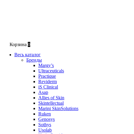
Корзина
0
Весь каталог
Бренды
Margy’s
Ultraceuticals
Practique
Reviderm
iS Clinical
Asap
Allies of Skin
Skintellectual
Marini SkinSolutions
Ruken
Genosys
Sothys
Usolab