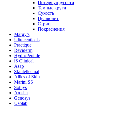
Потеря упругости
Темные круги
Сухость
Целлюлит
Стрии
Покраснения
Margy’s
Ultraceuticals
Practique
Reviderm
HydroPeptide
iS Clinical
Asap
Skintellectual
Allies of Skin
Marini SS
Sothys
Arosha
Genosys
Usolab