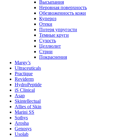
Высыпания
Неровная поверхность
Обезвоженность кожи
Купероз
Отеки
Потеря упругости
Темные круги
Сухость
Целлюлит
Стрии
Покраснения
Margy’s
Ultraceuticals
Practique
Reviderm
HydroPeptide
iS Clinical
Asap
Skintellectual
Allies of Skin
Marini SS
Sothys
Arosha
Genosys
Usolab