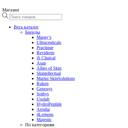
Магазин
Поиск
товаров
Весь каталог
Бренды
Margy’s
Ultraceuticals
Practique
Reviderm
iS Clinical
Asap
Allies of Skin
Skintellectual
Marini SkinSolutions
Ruken
Genosys
Sothys
Usolab
HydroPeptide
Arosha
4Lemons
Majestic
По категориям