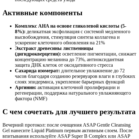
Активные компоненты
Комплекс AHA на основе гликолевой кислоты (5-
8%):
деликатная эксфолиация с системой медленного
высвобождения, стимуляция синтеза коллагена и
ускорение клеточного обновления на 21%
Экстракт древесины лиственницы
(дигидрокверцетин):
осветление пигментации, снижает
концентрацию меланина до 73%, антиоксидантная
защита ДНК клеток от оксидативного стресса
Сахарида изомерат:
длительное увлажнение до 72
часов благодаря созданию резервуаров влаги в глубоких
слоях эпидермиса, укрепление барьерных функций
Аргинин:
активация клеточной пролиферации и
регенерации, поддержка натурального увлажняющего
фактора (NMF)
С чем сочетать для лучшего результата
Вечерний протокол: после очищения ASAP Gentle Cleansing
Gel нанесите Liquid Platinum первым активным слоем. После
впитывания используйте ASAP Super B Complex или ASAP