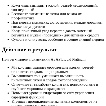
Кожа лица выглядит тусклой, рельеф неоднородный,
тон неровный
Беспокоят пигментные пятна или важна их
профилактика
При первых признаках фотостарения: мелкие морщины,
снижение упругости
Когда привычный уход перестал давать заметный
результат и нужен «проводник» для активных средств
Сухость и стянутость, особенно в осенне-зимний период
Действие и результат
При регулярном применении ASAP Liquid Platinum:
Мягко отшелушивает ороговевшие клетки, рельеф
становится гладким и однородным
Выравнивает тон, уменьшает выраженность
пигментных пятен и следов фотоповреждений
Стимулирует выработку коллагена, поверхностные и
глубокие морщины сокращаются
Повышает уровень гидратации за счёт укрепления
барьерной функции
Улучшает проникновение активных компонентов из
последующих средств ухода