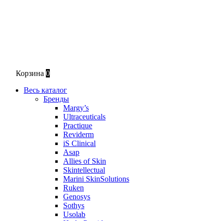
Корзина
0
Весь каталог
Бренды
Margy’s
Ultraceuticals
Practique
Reviderm
iS Clinical
Asap
Allies of Skin
Skintellectual
Marini SkinSolutions
Ruken
Genosys
Sothys
Usolab