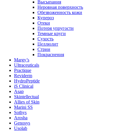
Высыпания
Неровная поверхность
Обезвоженность кожи
Купероз
Отеки
Потеря упругости
Темные круги
Сухость
Целлюлит
Стрии
Покраснения
Margy’s
Ultraceuticals
Practique
Reviderm
HydroPeptide
iS Clinical
Asap
Skintellectual
Allies of Skin
Marini SS
Sothys
Arosha
Genosys
Usolab