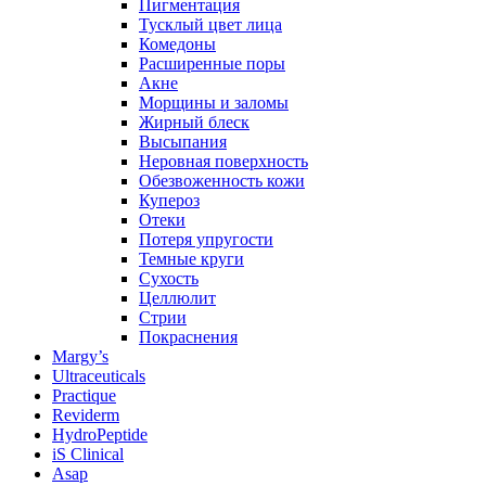
Пигментация
Тусклый цвет лица
Комедоны
Расширенные поры
Акне
Морщины и заломы
Жирный блеск
Высыпания
Неровная поверхность
Обезвоженность кожи
Купероз
Отеки
Потеря упругости
Темные круги
Сухость
Целлюлит
Стрии
Покраснения
Margy’s
Ultraceuticals
Practique
Reviderm
HydroPeptide
iS Clinical
Asap