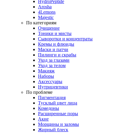
HydroPeptide
Arosha
4Lemons
Majestic
По категориям
Очищение
Тоники и мисты
Сыворотки и концентраты
Кремы и флюиды
Маски и патчи
Пилинги и скрабы
Уход за глазами
Уход за телом
Макияж
Наборы
Аксессуары
Нутрицевтики
По проблеме
Пигментация
Тусклый цвет лица
Комедоны
Расширенные поры
Акне
Морщины и заломы
Жирный блеск