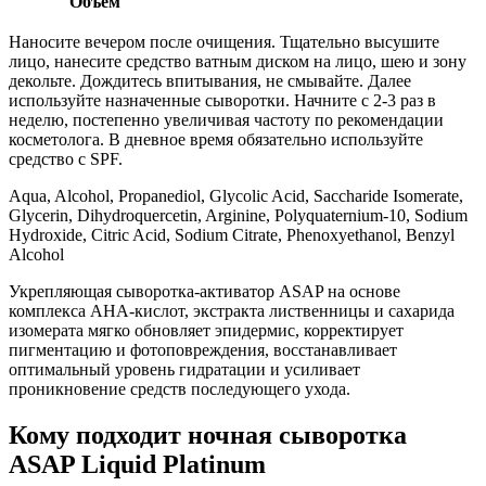
Объем
Наносите вечером после очищения. Тщательно высушите
лицо, нанесите средство ватным диском на лицо, шею и зону
декольте. Дождитесь впитывания, не смывайте. Далее
используйте назначенные сыворотки. Начните с 2-3 раз в
неделю, постепенно увеличивая частоту по рекомендации
косметолога. В дневное время обязательно используйте
средство с SPF.
Aqua, Alcohol, Propanediol, Glycolic Acid, Saccharide Isomerate,
Glycerin, Dihydroquercetin, Arginine, Polyquaternium-10, Sodium
Hydroxide, Citric Acid, Sodium Citrate, Phenoxyethanol, Benzyl
Alcohol
Укрепляющая сыворотка-активатор ASAP на основе
комплекса AHA-кислот, экстракта лиственницы и сахарида
изомерата мягко обновляет эпидермис, корректирует
пигментацию и фотоповреждения, восстанавливает
оптимальный уровень гидратации и усиливает
проникновение средств последующего ухода.
Кому подходит ночная сыворотка
ASAP Liquid Platinum