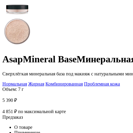
Asap
Mineral Base
Минеральная
Сверхлёгкая минеральная база под макияж с натуральными мин
Нормальная
Жирная
Комбинированная
Проблемная кожа
Объем: 7 г
5 390
₽
4 851
₽
по максимальной карте
Предзаказ
О товаре
Применение