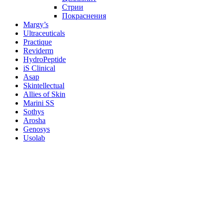
Стрии
Покраснения
Margy’s
Ultraceuticals
Practique
Reviderm
HydroPeptide
iS Clinical
Asap
Skintellectual
Allies of Skin
Marini SS
Sothys
Arosha
Genosys
Usolab