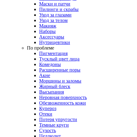
Маски и патчи
Пилинги и скрабы
Уход за глазами
Уход за телом
Макияж
Наборы
Аксессуары
Нутрицевтики
По проблеме
Пигментация
Тусклый цвет лица
Комедоны
Расширенные поры
Акне
Морщины и заломы
Жирный блеск
Высыпания
Неровная поверхность
Обезвоженность кожи
Купероз
Отеки
Потеря упругости
Темные круги
Сухость
Целлюлит