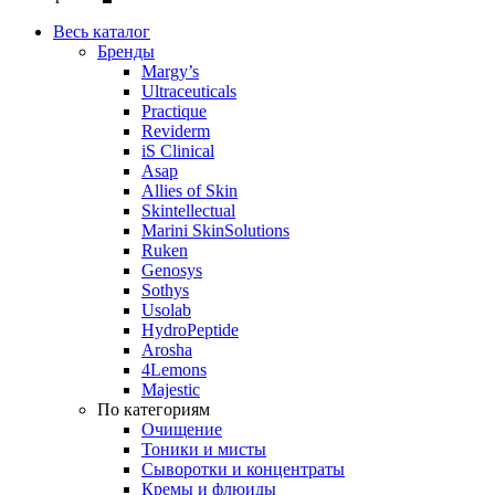
Весь каталог
Бренды
Margy’s
Ultraceuticals
Practique
Reviderm
iS Clinical
Asap
Allies of Skin
Skintellectual
Marini SkinSolutions
Ruken
Genosys
Sothys
Usolab
HydroPeptide
Arosha
4Lemons
Majestic
По категориям
Очищение
Тоники и мисты
Сыворотки и концентраты
Кремы и флюиды