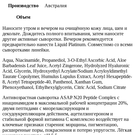
Производство
Австралия
Объем
Наносите утром и вечером на очищённую кожу лица, шеи и
декольте. Дождитесь полного впитывания, затем наносите
другие активные сыворотки. Вечером рекомендуется
предварительно нанести Liquid Platinum. Совместимо со всеми
сыворотками линейки.
Aqua, Niacinamide, Propanediol, 3-O-Ethyl Ascorbic Acid, Aloe
Barbadensis Leaf Juice, Acetyl Zingerone, Hydrolyzed Hyaluronic
Acid, Glycerin, Hydroxyethyl Acrylate/Sodium Acryloyldimethyl
Taurate Copolymer, Humulus Lupulus Extract, Acetyl Hexapeptide-
8, Acetyl Tetrapeptide-40, Panthenol, Xanthan Gum,
Phenoxyethanol, Ethylhexylglycerin, Citric Acid, Sodium Citrate
Антивозрастная сыворотка ASAP N20 Peptide Complex с
ниацинамидом в максимальной рабочей концентрации 20%,
двумя пептидами с миорелаксирующим и
сосудоукрепляющим действием, ацетилзингероном и
стабильной формой витамина C комплексно воздействует на
ключевые признаки старения: морщины, пигментацию,
расширенные поры, покраснения и потерю упругости. Лёгкая