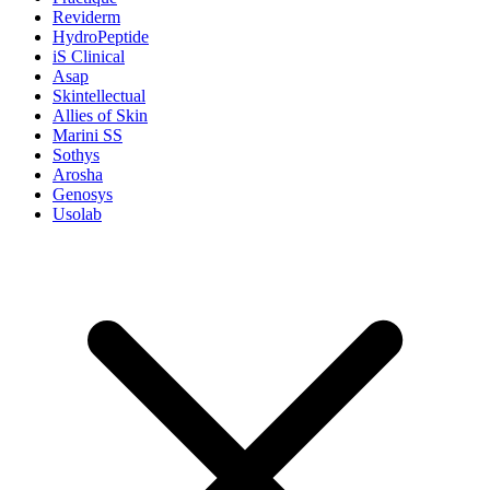
Reviderm
HydroPeptide
iS Clinical
Asap
Skintellectual
Allies of Skin
Marini SS
Sothys
Arosha
Genosys
Usolab