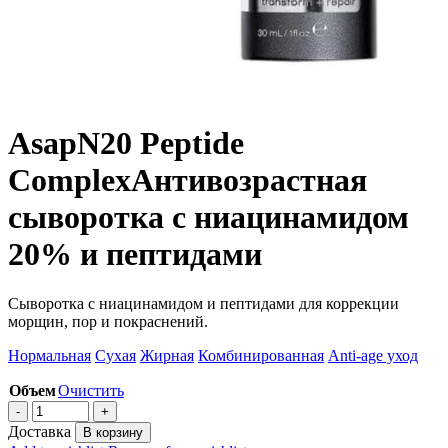
Asap
N20 Peptide
Complex
Антивозрастная
сыворотка с ниацинамидом
20% и пептидами
Сыворотка с ниацинамидом и пептидами для коррекции
морщин, пор и покраснений.
Нормальная
Сухая
Жирная
Комбинированная
Anti-age уход
Объем
Очистить
Доставка
В корзину