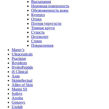
Высыпания
Неровная поверхность
Обезвоженность кожи
Купероз
Отеки
Потеря упругости
Темные круги
Сухость
Целлюлит
Стрии
Покраснения
Margy’s
Ultraceuticals
Practique
Reviderm
HydroPeptide
iS Clinical
Asap
Skintellectual
Allies of Skin
Marini SS
Sothys
Arosha
Genosys
Usolab