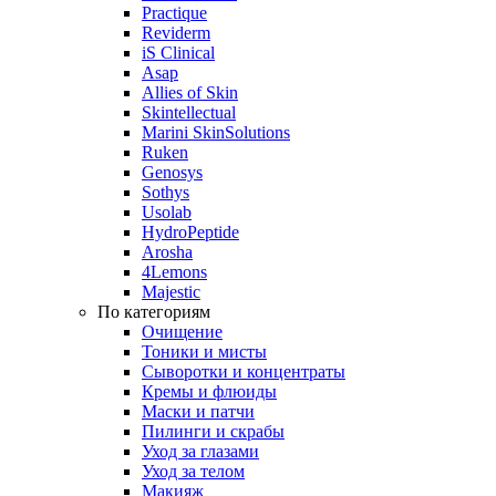
Practique
Reviderm
iS Clinical
Asap
Allies of Skin
Skintellectual
Marini SkinSolutions
Ruken
Genosys
Sothys
Usolab
HydroPeptide
Arosha
4Lemons
Majestic
По категориям
Очищение
Тоники и мисты
Сыворотки и концентраты
Кремы и флюиды
Маски и патчи
Пилинги и скрабы
Уход за глазами
Уход за телом
Макияж