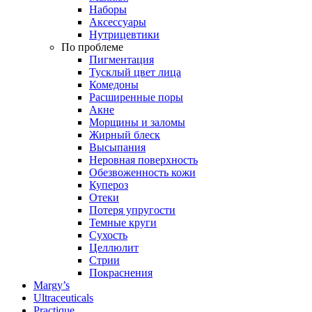
Наборы
Аксессуары
Нутрицевтики
По проблеме
Пигментация
Тусклый цвет лица
Комедоны
Расширенные поры
Акне
Морщины и заломы
Жирный блеск
Высыпания
Неровная поверхность
Обезвоженность кожи
Купероз
Отеки
Потеря упругости
Темные круги
Сухость
Целлюлит
Стрии
Покраснения
Margy’s
Ultraceuticals
Practique