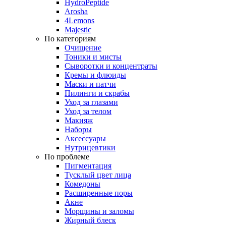
HydroPeptide
Arosha
4Lemons
Majestic
По категориям
Очищение
Тоники и мисты
Сыворотки и концентраты
Кремы и флюиды
Маски и патчи
Пилинги и скрабы
Уход за глазами
Уход за телом
Макияж
Наборы
Аксессуары
Нутрицевтики
По проблеме
Пигментация
Тусклый цвет лица
Комедоны
Расширенные поры
Акне
Морщины и заломы
Жирный блеск