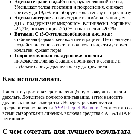
Ацетилтетрапептид-40:
сосудоукрепляющий пептид.
Уменьшает телеангиэктазии и покраснения, снижает
эритему до 19,2%, ингибирует коллагеназу и тирозиназу
Ацетилзингерон:
антиоксидант из имбиря. Защищает
ДНК, поддерживает микробиом. Клинически: морщины
-25,7%, пигментация -25,6%, покраснение -20,7%
Витамин C (3-O-этиласкорбиновая кислота):
стабильная форма с высокой пенетрацией. Нейтрализует
воздействие синего света и поллютантов, стимулирует
коллаген, сужает поры
Гидролизованная гиалуроновая кислота:
низкомолекулярная фракция проникает в средние и
глубокие слои, удерживая влагу до трёх дней
Как использовать
Наносите утром и вечером на очищённую кожу лица, шеи и
декольте. Дождитесь полного впитывания, затем наносите
другие активные сыворотки. Вечером рекомендуется
предварительно нанести
ASAP Liquid Platinum
. Совместимо со
всеми сыворотками линейки, включая средства с AHA/BHA и
ретинолом.
С чем сочетать для лучшего результата