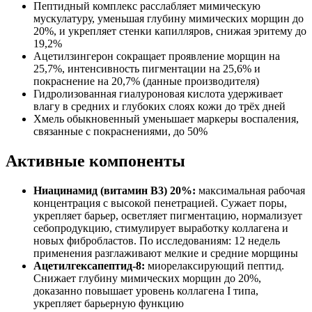
Пептидный комплекс расслабляет мимическую
мускулатуру, уменьшая глубину мимических морщин до
20%, и укрепляет стенки капилляров, снижая эритему до
19,2%
Ацетилзингерон сокращает проявление морщин на
25,7%, интенсивность пигментации на 25,6% и
покраснение на 20,7% (данные производителя)
Гидролизованная гиалуроновая кислота удерживает
влагу в средних и глубоких слоях кожи до трёх дней
Хмель обыкновенный уменьшает маркеры воспаления,
связанные с покраснениями, до 50%
Активные компоненты
Ниацинамид (витамин B3) 20%:
максимальная рабочая
концентрация с высокой пенетрацией. Сужает поры,
укрепляет барьер, осветляет пигментацию, нормализует
себопродукцию, стимулирует выработку коллагена и
новых фибробластов. По исследованиям: 12 недель
применения разглаживают мелкие и средние морщины
Ацетилгексапептид-8:
миорелаксирующий пептид.
Снижает глубину мимических морщин до 20%,
доказанно повышает уровень коллагена I типа,
укрепляет барьерную функцию