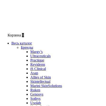
Корзина
0
Весь каталог
Бренды
Margy’s
Ultraceuticals
Practique
Reviderm
iS Clinical
Asap
Allies of Skin
Skintellectual
Marini SkinSolutions
Ruken
Genosys
Sothys
Usolab