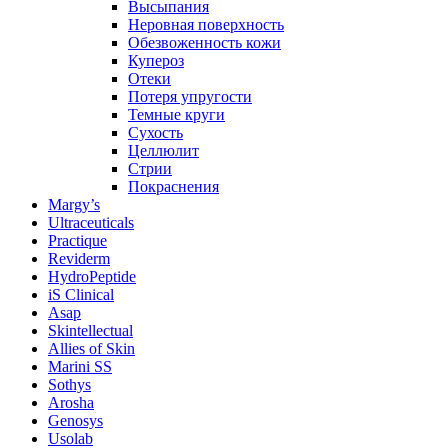
Высыпания
Неровная поверхность
Обезвоженность кожи
Купероз
Отеки
Потеря упругости
Темные круги
Сухость
Целлюлит
Стрии
Покраснения
Margy’s
Ultraceuticals
Practique
Reviderm
HydroPeptide
iS Clinical
Asap
Skintellectual
Allies of Skin
Marini SS
Sothys
Arosha
Genosys
Usolab