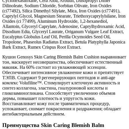
Cyclohexasiloxane, Cera Alba, Arbutin, Diisopropyl Dimer
Dilinoleate, Sodium Chloride, Sorbitan Olivate, Iron Oxides
(ci77492), Silica Dimethyl Silylate, Mica, Iron Oxides (ci77491),
Caprylyl Glycol, Magnesium Stearate, Triethoxycaprylylsilane, Iron
Oxides (ci 77499), Aluminum Hydroxide, 1,2-hexanediol,
Allantoin, Glyceryl Caprylate, Adenosine, Caprylhydroxamic Acid,
Disodium Edta, Glyceryl Laurate, Origanum Vulgare Leaf Extract,
Eucalyptus Globulus Leaf Oil, Perilla Ocymoides Seed Oil,
Tropolone, Phaseolus Radiatus Extract, Betula Platyphylla Japonica
Bark Extract, Rumex Crispus Root Extract.
Кушон Genosys Skin Caring Blemish Balm Cushion выравнивает
тон, маскирует несовершенства, обеспечивает естественный
макияж. На 60% состоит из увлажняющей эссенции.
Обеспечивает интенсивное увлажнение кожи и препятствует
ТЭПВ. Содержит 9 регенерирующих пептидов и anti-age
комлекс Volufiline™️. Стимулирует клеточную активность и
синтез коллагена, эластина, гиалуроновой кислоты и
гликозаминогликана. Способствует увеличению объемов
дермы, повышает плотность и упругость кожи.
Восстанавливает кожу после травматичных процедур,
успокаивает, снимает покраснения и раздражения; обладает
антибактериальным действием.
Преимущества Skin Caring Blemish Balm