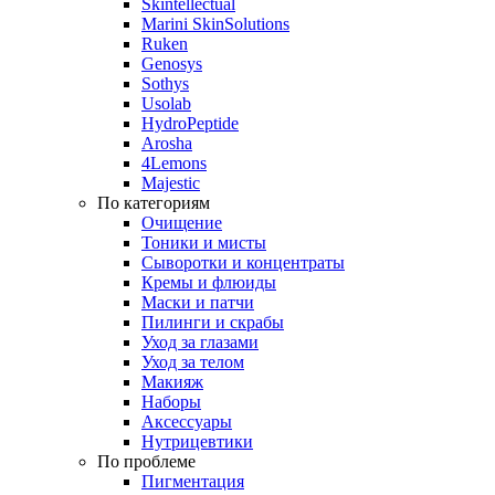
Skintellectual
Marini SkinSolutions
Ruken
Genosys
Sothys
Usolab
HydroPeptide
Arosha
4Lemons
Majestic
По категориям
Очищение
Тоники и мисты
Сыворотки и концентраты
Кремы и флюиды
Маски и патчи
Пилинги и скрабы
Уход за глазами
Уход за телом
Макияж
Наборы
Аксессуары
Нутрицевтики
По проблеме
Пигментация