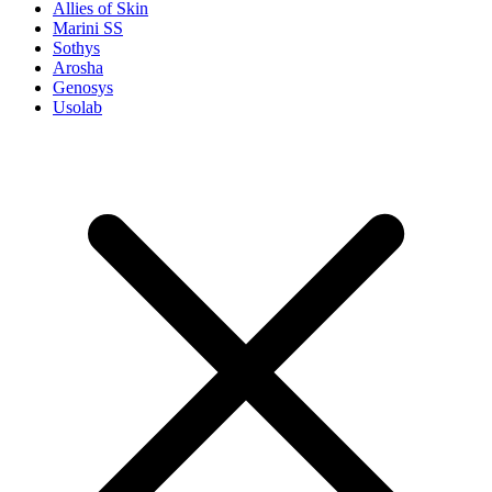
Allies of Skin
Marini SS
Sothys
Arosha
Genosys
Usolab