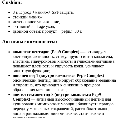
Cushion:
3 в 1: уход +макияж+ SPF защита,
стойкий макияж,
интенсивное увлажнение,
активный anti-age уход,
двойной объем: продукт + рефил, 30 г.
Активные компоненты:
комплекс пептидов (Pep9 Complex)
— активирует
клеточную активность, стимулируют синтез коллагена,
эластина, гиалуроновой кислоты и гликозаминогликана;
повышает плотность и упругость кожи, усиливает
защитную функцию;
нонапептид-1 (внутри комплекса Pep9 Complex)
—
бионический пептид, ингибирует образование меланина
и тирозина, что приводит к снижению процесса
образования меланина в коже;
ацетил гексапептид-8 (внутри комплекса Pep9
Complex)
— активный высокоочищенный пептид для
купирования мимических морщин; блокирует нервную
передачу мышечных сокращений, расслабляет мышцы
лица и разглаживает динамические, статические и