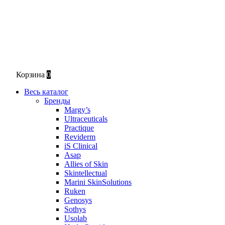
Корзина
0
Весь каталог
Бренды
Margy’s
Ultraceuticals
Practique
Reviderm
iS Clinical
Asap
Allies of Skin
Skintellectual
Marini SkinSolutions
Ruken
Genosys
Sothys
Usolab