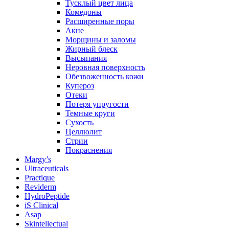
Тусклый цвет лица
Комедоны
Расширенные поры
Акне
Морщины и заломы
Жирный блеск
Высыпания
Неровная поверхность
Обезвоженность кожи
Купероз
Отеки
Потеря упругости
Темные круги
Сухость
Целлюлит
Стрии
Покраснения
Margy’s
Ultraceuticals
Practique
Reviderm
HydroPeptide
iS Clinical
Asap
Skintellectual