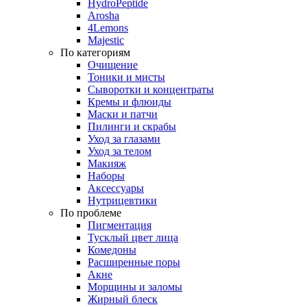
HydroPeptide
Arosha
4Lemons
Majestic
По категориям
Очищение
Тоники и мисты
Сыворотки и концентраты
Кремы и флюиды
Маски и патчи
Пилинги и скрабы
Уход за глазами
Уход за телом
Макияж
Наборы
Аксессуары
Нутрицевтики
По проблеме
Пигментация
Тусклый цвет лица
Комедоны
Расширенные поры
Акне
Морщины и заломы
Жирный блеск