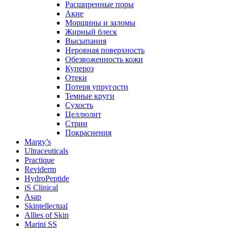
Расширенные поры
Акне
Морщины и заломы
Жирный блеск
Высыпания
Неровная поверхность
Обезвоженность кожи
Купероз
Отеки
Потеря упругости
Темные круги
Сухость
Целлюлит
Стрии
Покраснения
Margy’s
Ultraceuticals
Practique
Reviderm
HydroPeptide
iS Clinical
Asap
Skintellectual
Allies of Skin
Marini SS