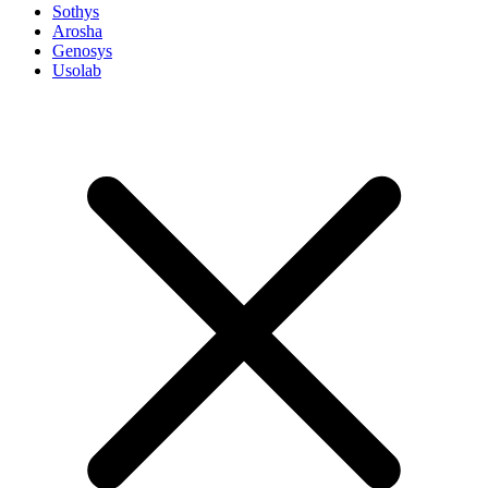
Sothys
Arosha
Genosys
Usolab