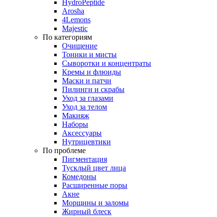
HydroPeptide
Arosha
4Lemons
Majestic
По категориям
Очищение
Тоники и мисты
Сыворотки и концентраты
Кремы и флюиды
Маски и патчи
Пилинги и скрабы
Уход за глазами
Уход за телом
Макияж
Наборы
Аксессуары
Нутрицевтики
По проблеме
Пигментация
Тусклый цвет лица
Комедоны
Расширенные поры
Акне
Морщины и заломы
Жирный блеск