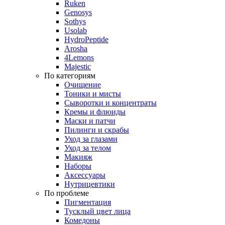
Ruken
Genosys
Sothys
Usolab
HydroPeptide
Arosha
4Lemons
Majestic
По категориям
Очищение
Тоники и мисты
Сыворотки и концентраты
Кремы и флюиды
Маски и патчи
Пилинги и скрабы
Уход за глазами
Уход за телом
Макияж
Наборы
Аксессуары
Нутрицевтики
По проблеме
Пигментация
Тусклый цвет лица
Комедоны