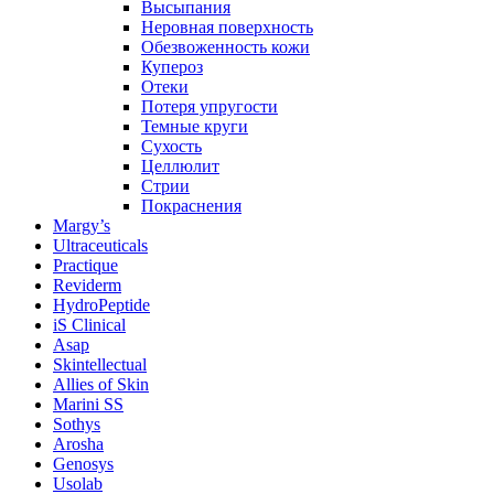
Высыпания
Неровная поверхность
Обезвоженность кожи
Купероз
Отеки
Потеря упругости
Темные круги
Сухость
Целлюлит
Стрии
Покраснения
Margy’s
Ultraceuticals
Practique
Reviderm
HydroPeptide
iS Clinical
Asap
Skintellectual
Allies of Skin
Marini SS
Sothys
Arosha
Genosys
Usolab