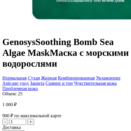
Genosys
Soothing Bomb Sea
Algae Mask
Маска с морскими
водорослями
Нормальная
Сухая
Жирная
Комбинированная
Увлажнение
Anti-age уход
Защита
Сияние и тон
Чувствительная кожа
Проблемная кожа
Объем: 25
1 000
₽
900
₽
по максимальной карте
Доставка