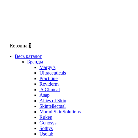
Корзина
0
Весь каталог
Бренды
Margy’s
Ultraceuticals
Practique
Reviderm
iS Clinical
Asap
Allies of Skin
Skintellectual
Marini SkinSolutions
Ruken
Genosys
Sothys
Usolab