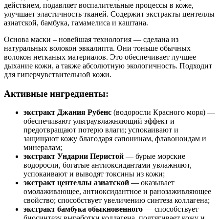
действием, подавляет воспалительные процессы в коже,
улучшает эластичность тканей. Содержит экстракты центеллы
азиатской, бамбука, гамамелиса и каштана.
Основа маски – новейшая технология — сделана из
натуральных волокон эвкалипта. Они тоньше обычных
волокон нетканых материалов. Это обеспечивает лучшее
дыхание кожи, а также абсолютную экологичность. Подходит
для гиперчувствительной кожи.
Активные ингредиенты:
экстракт Джания Рубенс
(водоросли Красного моря) —
обеспечивают ультраувлажняющий эффект и
предотвращают потерю влаги; успокаивают и
защищают кожу благодаря сапонинам, флавоноидам и
минералам;
экстракт Ундарии Перистой
— бурые морские
водоросли, богатые антиоксидантами увлажняют,
успокаивают и выводят токсины из кожи;
экстракт центеллы азиатской
— оказывает
омолаживающее, антиоксидантное и ранозаживляющее
свойство; способствует увеличению синтеза коллагена;
экстракт бамбука обыкновенного
— способствует
биосинтезу выработки коллагена, подтягивает кожу и