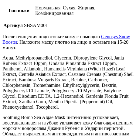
Нормальная, Сухая, Жирная,
Тип кожи
Комбинированная
Артикул
SBSAM001
После очищения подготовьте кожу с помощью
Genosys Snow
Booster
. Наложите маску плотно на лицо и оставьте на 15-20
минут.
Aqua, Methylpropanediol, Glycerin, Dipropylene Glycol, Jania
Rubens Extract 10ppm, Undaria Pinnatifida Extract 10ppm,
Panthenol, Allantoin, Hamamelis Virginiana (Witch Hazel) Leaf
Extract, Centella Asiatica Extract, Castanea Crenata (Chestnut) Shell
Extract, Bambusa Vulgaris Extract, Betaine, Carbomer,
Chlorphenesin, Tromethamine, Ethylhexylglycerin, Dextrin,
Polyglyceryl-10 Laurate, Polyglyceryl-10 Myristate, Butylene
Glycol, Disodium EDTA, 1,2-Hexanediol, Gardenia Florida Fruit
Extract, Xanthan Gum, Mentha Piperita (Peppermint) Oil,
Phenoxyethanol, Tocopherol.
Soothing Bomb Sea Algae Mask интенсивно успокаивает,
восстанавливает и глубоко увлажняет кожу благодаря ценным
морским водорослям Джания Рубенс и Ундарии пе­ристой.
Обладает выраженным антиоксидантным и антивоз­растным