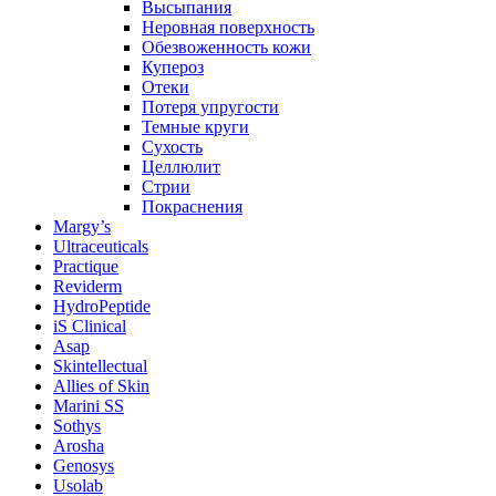
Высыпания
Неровная поверхность
Обезвоженность кожи
Купероз
Отеки
Потеря упругости
Темные круги
Сухость
Целлюлит
Стрии
Покраснения
Margy’s
Ultraceuticals
Practique
Reviderm
HydroPeptide
iS Clinical
Asap
Skintellectual
Allies of Skin
Marini SS
Sothys
Arosha
Genosys
Usolab