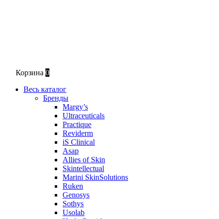
Корзина
0
Весь каталог
Бренды
Margy’s
Ultraceuticals
Practique
Reviderm
iS Clinical
Asap
Allies of Skin
Skintellectual
Marini SkinSolutions
Ruken
Genosys
Sothys
Usolab