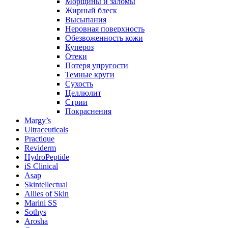
Морщины и заломы
Жирный блеск
Высыпания
Неровная поверхность
Обезвоженность кожи
Купероз
Отеки
Потеря упругости
Темные круги
Сухость
Целлюлит
Стрии
Покраснения
Margy’s
Ultraceuticals
Practique
Reviderm
HydroPeptide
iS Clinical
Asap
Skintellectual
Allies of Skin
Marini SS
Sothys
Arosha