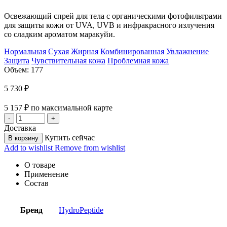
Освежающий спрей для тела с органическими фотофильтрами
для защиты кожи от UVA, UVB и инфракрасного излучения
со сладким ароматом маракуйи.
Нормальная
Сухая
Жирная
Комбинированная
Увлажнение
Защита
Чувствительная кожа
Проблемная кожа
Объем: 177
5 730
₽
5 157
₽
по максимальной карте
Доставка
Купить сейчас
В корзину
Add to wishlist
Remove from wishlist
О товаре
Применение
Состав
Бренд
HydroPeptide