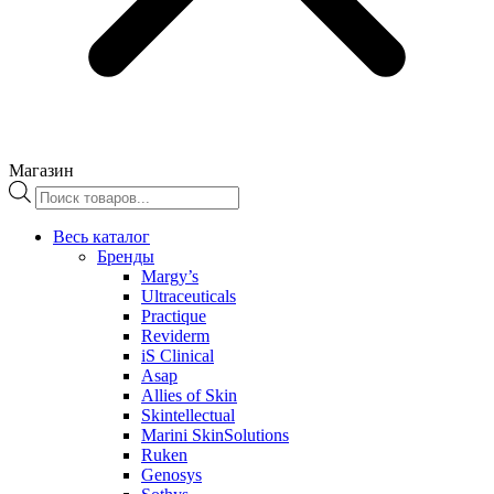
Магазин
Поиск
товаров
Весь каталог
Бренды
Margy’s
Ultraceuticals
Practique
Reviderm
iS Clinical
Asap
Allies of Skin
Skintellectual
Marini SkinSolutions
Ruken
Genosys