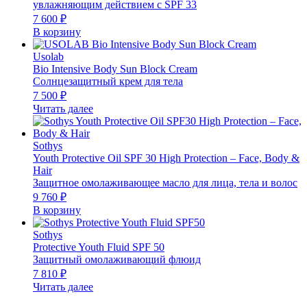
увлажняющим действием с SPF 33
7 600
₽
В корзину
Usolab
Bio Intensive Body Sun Block Cream
Солнцезащитный крем для тела
7 500
₽
Читать далее
Sothys
Youth Protective Oil SPF 30 High Protection – Face, Body &
Hair
Защитное омолаживающее масло для лица, тела и волос
9 760
₽
В корзину
Sothys
Protective Youth Fluid SPF 50
Защитный омолаживающий флюид
7 810
₽
Читать далее