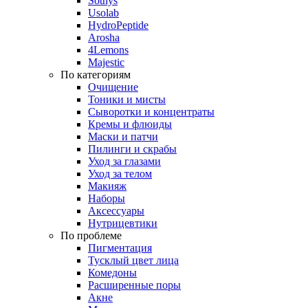
Sothys
Usolab
HydroPeptide
Arosha
4Lemons
Majestic
По категориям
Очищение
Тоники и мисты
Сыворотки и концентраты
Кремы и флюиды
Маски и патчи
Пилинги и скрабы
Уход за глазами
Уход за телом
Макияж
Наборы
Аксессуары
Нутрицевтики
По проблеме
Пигментация
Тусклый цвет лица
Комедоны
Расширенные поры
Акне