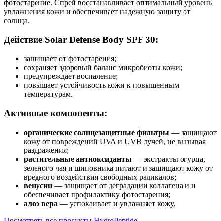
фотостарение. Спрей восстанавливает оптимальный уровень
увлажнения кожи и обеспечивает надежную защиту от
солнца.
Действие Solar Defense Body SPF 30:
защищает от фотостарения;
сохраняет здоровый баланс микробиоты кожи;
предупреждает воспаление;
повышает устойчивость кожи к повышенным
температурам.
Активные компоненты:
органические солнцезащитные фильтры
— защищают
кожу от повреждений UVA и UVB лучей, не вызывая
раздражения;
растительные антиоксиданты
— экстракты огурца,
зеленого чая и шиповника питают и защищают кожу от
вредного воздействия свободных радикалов;
венусин
— защищает от деградации коллагена и и
обеспечивает профилактику фотостарения;
алоэ вера
— успокаивает и увлажняет кожу.
Посмотреть все продукты HydroPeptide