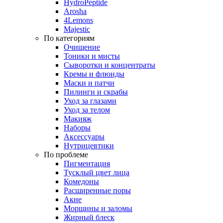
HydroPeptide
Arosha
4Lemons
Majestic
По категориям
Очищение
Тоники и мисты
Сыворотки и концентраты
Кремы и флюиды
Маски и патчи
Пилинги и скрабы
Уход за глазами
Уход за телом
Макияж
Наборы
Аксессуары
Нутрицевтики
По проблеме
Пигментация
Тусклый цвет лица
Комедоны
Расширенные поры
Акне
Морщины и заломы
Жирный блеск