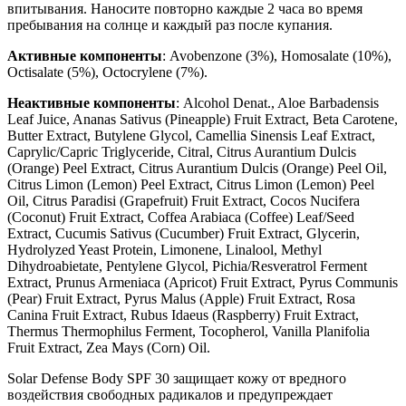
впитывания. Наносите повторно каждые 2 часа во время
пребывания на солнце и каждый раз после купания.
Активные компоненты
: Avobenzone (3%), Homosalate (10%),
Octisalate (5%), Octocrylene (7%).
Неактивные компоненты
: Alcohol Denat., Aloe Barbadensis
Leaf Juice, Ananas Sativus (Pineapple) Fruit Extract, Beta Carotene,
Butter Extract, Butylene Glycol, Camellia Sinensis Leaf Extract,
Caprylic/Capric Triglyceride, Citral, Citrus Aurantium Dulcis
(Orange) Peel Extract, Citrus Aurantium Dulcis (Orange) Peel Oil,
Citrus Limon (Lemon) Peel Extract, Citrus Limon (Lemon) Peel
Oil, Citrus Paradisi (Grapefruit) Fruit Extract, Cocos Nucifera
(Coconut) Fruit Extract, Coffea Arabiaca (Coffee) Leaf/Seed
Extract, Cucumis Sativus (Cucumber) Fruit Extract, Glycerin,
Hydrolyzed Yeast Protein, Limonene, Linalool, Methyl
Dihydroabietate, Pentylene Glycol, Pichia/Resveratrol Ferment
Extract, Prunus Armeniaca (Apricot) Fruit Extract, Pyrus Communis
(Pear) Fruit Extract, Pyrus Malus (Apple) Fruit Extract, Rosa
Canina Fruit Extract, Rubus Idaeus (Raspberry) Fruit Extract,
Thermus Thermophilus Ferment, Tocopherol, Vanilla Planifolia
Fruit Extract, Zea Mays (Corn) Oil.
Solar Defense Body SPF 30 защищает кожу от вредного
воздействия свободных радикалов и предупреждает