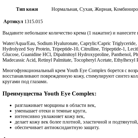
Тип кожи
Нормальная, Сухая, Жирная, Комбинир
Артикул
1315.015
Выдавите небольшое количество крема (1 нажатие) и нанесите н
Water/Aqua/Eau, Sodium Hyaluronate, Caprylic/Capric Triglyceride, 
Hydrolyzed Soy Protein, Tripeptide-10, Citrulline, Tripeptide-1, Leci
Glucose, Guanidine HCl, Dipalmitoyl Hydroxyproline, Panthenol, Pho
Madecassic Acid, Retinyl Palmitate, Tocopheryl Acetate, Ethylhexyl
Многофункциональный крем Youth Eye Complex борется с возра
восстанавливают поврежденную кожу, стимулируют синтез колла
кругами под глазами.
Преимущества Youth Eye Complex:
разглаживает морщины в области век,
уменьшает отеки и темные круги,
интенсивно увлажняет кожу век,
делает кожу век более плотной, эластичной и подтянутой
обеспечивает антиоксидантную защиту.