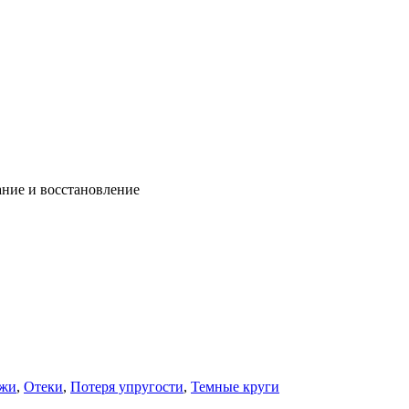
ание и восстановление
ожи
,
Отеки
,
Потеря упругости
,
Темные круги