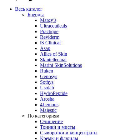
Весь каталог
Бренды
Margy’s
Ultraceuticals
Practique
Reviderm
iS Clinical
Asap
Allies of Skin
Skintellectual
Marini SkinSolutions
Ruken
Genosys
Sothys
Usolab
HydroPeptide
Arosha
4Lemons
Majestic
По категориям
Очищение
Тоники и мисты
Сыворотки и концентраты
Кремы и флюиды