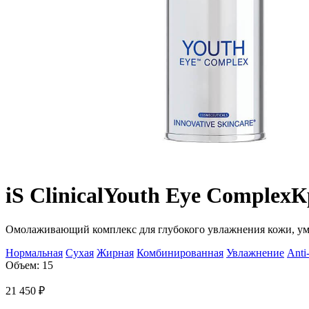
iS Clinical
Youth Eye Complex
К
Омолаживающий комплекс для глубокого увлажнения кожи, уме
Нормальная
Сухая
Жирная
Комбинированная
Увлажнение
Anti
Объем: 15
21 450
₽