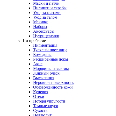
Маски и патчи
Пилинги и скрабы
Уход за глазами
Уход за телом
Макияж
Наборы
Аксессуары
Нутрицевтики
По проблеме
Пигментация
Тусклый цвет лица
Комедоны
Расширенные поры
Акне
Морщины и заломы
Жирный блеск
Высыпания
Неровная поверхность
Обезвоженность кожи
Купероз
Отеки
Потеря упругости
Темные круги
Сухость
Целлюлит