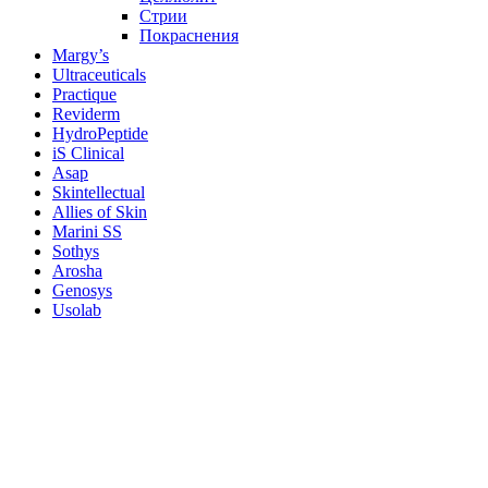
Стрии
Покраснения
Margy’s
Ultraceuticals
Practique
Reviderm
HydroPeptide
iS Clinical
Asap
Skintellectual
Allies of Skin
Marini SS
Sothys
Arosha
Genosys
Usolab