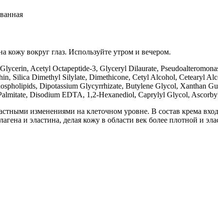
ованная
а кожу вокруг глаз. Используйте утром и вечером.
Glycerin, Acetyl Octapeptide-3, Glyceryl Dilaurate, Pseudoalteromon
thin, Silica Dimethyl Silylate, Dimethicone, Cetyl Alcohol, Cetearyl Al
spholipids, Dipotassium Glycyrrhizate, Butylene Glycol, Xanthan Gum
 Palmitate, Disodium EDTA, 1,2-Hexanediol, Caprylyl Glycol, Ascorbyl
стными изменениями на клеточном уровне. В состав крема вход
гена и эластина, делая кожу в области век более плотной и эл
,