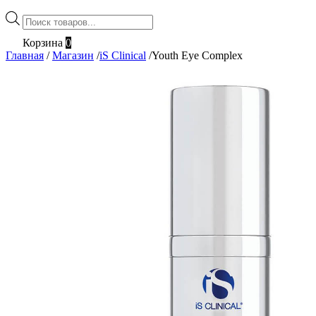
Поиск
товаров
Корзина
0
Главная
/
Магазин
/
iS Clinical
/
Youth Eye Complex