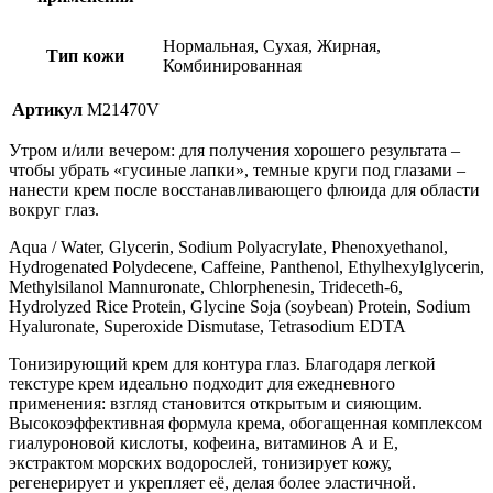
Нормальная, Сухая, Жирная,
Тип кожи
Комбинированная
Артикул
M21470V
Утром и/или вечером: для получения хорошего результата –
чтобы убрать «гусиные лапки», темные круги под глазами –
нанести крем после восстанавливающего флюида для области
вокруг глаз.
Aqua / Water, Glycerin, Sodium Polyacrylate, Phenoxyethanol,
Hydrogenated Polydecene, Caffeine, Panthenol, Ethylhexylglycerin,
Methylsilanol Mannuronate, Chlorphenesin, Trideceth-6,
Hydrolyzed Rice Protein, Glycine Soja (soybean) Protein, Sodium
Hyaluronate, Superoxide Dismutase, Tetrasodium EDTA
Тонизирующий крем для контура глаз. Благодаря легкой
текстуре крем идеально подходит для ежедневного
применения: взгляд становится открытым и сияющим.
Высокоэффективная формула крема, обогащенная комплексом
гиалуроновой кислоты, кофеина, витаминов А и Е,
экстрактом морских водорослей, тонизирует кожу,
регенерирует и укрепляет её, делая более эластичной.