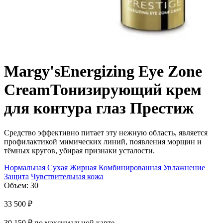
Margy's
Energizing Eye Zone
Cream
Тонизирующий крем
для контура глаз Престиж
Средство эффективно питает эту нежную область, является
профилактикой мимических линий, появления морщин и
тёмных кругов, убирая признаки усталости.
Нормальная
Сухая
Жирная
Комбинированная
Увлажнение
Защита
Чувствительная кожа
Объем: 30
33 500
₽
30 150
₽
по максимальной карте