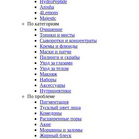
HydroPeptide
Arosha
4Lemons
Majestic
По категориям
Очищение
Тоники и мисты
Сыворотки и концентраты
Кремы и флюиды
Маски и патчи
Пилинги и скрабы
Уход за глазами
Уход за телом
Макияж
Наборы
Аксессуары
Нутрицевтики
По проблеме
Пигментация
Тусклый цвет лица
Комедоны
Расширенные поры
Акне
Морщины и заломы
Жирный блеск