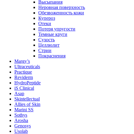
Высыпания
Неровная поверхность
Обезвоженность кожи
Купероз
Отеки
Потеря упругости
Темные круги
Сухость
Целлюлит
Стрии
Покраснения
Margy’s
Ultraceuticals
Practique
Reviderm
HydroPeptide
iS Clinical
Asap
Skintellectual
Allies of Skin
Marini SS
Sothys
Arosha
Genosys
Usolab