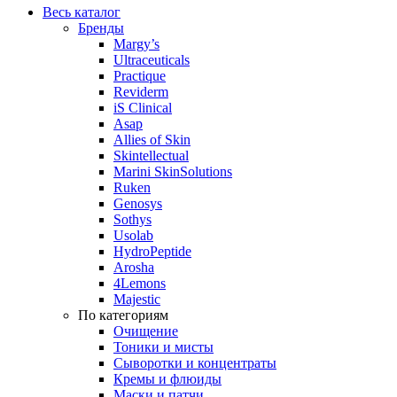
Весь каталог
Бренды
Margy’s
Ultraceuticals
Practique
Reviderm
iS Clinical
Asap
Allies of Skin
Skintellectual
Marini SkinSolutions
Ruken
Genosys
Sothys
Usolab
HydroPeptide
Arosha
4Lemons
Majestic
По категориям
Очищение
Тоники и мисты
Сыворотки и концентраты
Кремы и флюиды
Маски и патчи