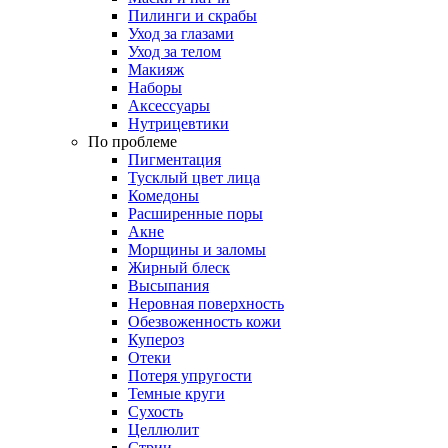
Пилинги и скрабы
Уход за глазами
Уход за телом
Макияж
Наборы
Аксессуары
Нутрицевтики
По проблеме
Пигментация
Тусклый цвет лица
Комедоны
Расширенные поры
Акне
Морщины и заломы
Жирный блеск
Высыпания
Неровная поверхность
Обезвоженность кожи
Купероз
Отеки
Потеря упругости
Темные круги
Сухость
Целлюлит
Стрии