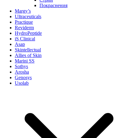
Покраснения
Margy’s
Ultraceuticals
Practique
Reviderm
HydroPeptide
iS Clinical
Asap
Skintellectual
Allies of Skin
Marini SS
Sothys
Arosha
Genosys
Usolab