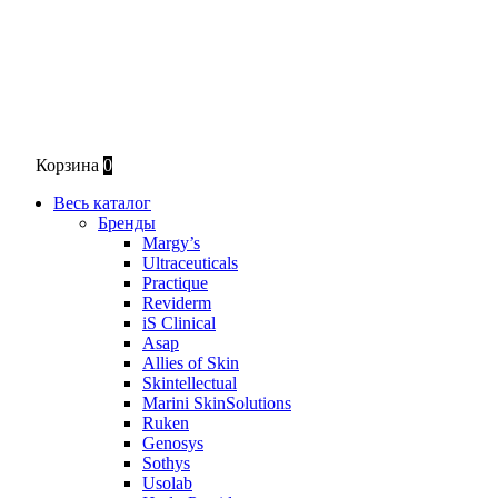
Корзина
0
Весь каталог
Бренды
Margy’s
Ultraceuticals
Practique
Reviderm
iS Clinical
Asap
Allies of Skin
Skintellectual
Marini SkinSolutions
Ruken
Genosys
Sothys
Usolab