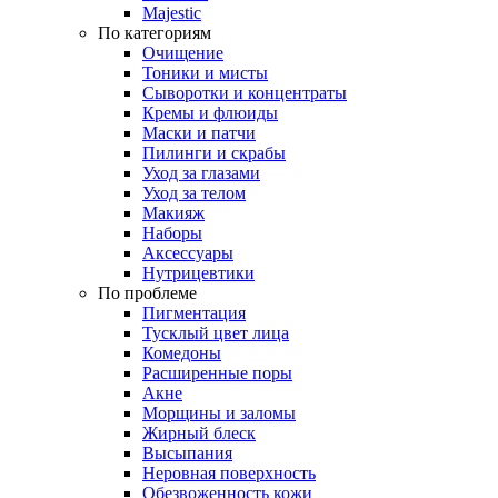
Majestic
По категориям
Очищение
Тоники и мисты
Сыворотки и концентраты
Кремы и флюиды
Маски и патчи
Пилинги и скрабы
Уход за глазами
Уход за телом
Макияж
Наборы
Аксессуары
Нутрицевтики
По проблеме
Пигментация
Тусклый цвет лица
Комедоны
Расширенные поры
Акне
Морщины и заломы
Жирный блеск
Высыпания
Неровная поверхность
Обезвоженность кожи