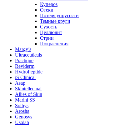
Купероз
Отеки
Потеря упругости
Темные круги
Сухость
Целлюлит
Стрии
Покраснения
Margy’s
Ultraceuticals
Practique
Reviderm
HydroPeptide
iS Clinical
Asap
Skintellectual
Allies of Skin
Marini SS
Sothys
Arosha
Genosys
Usolab