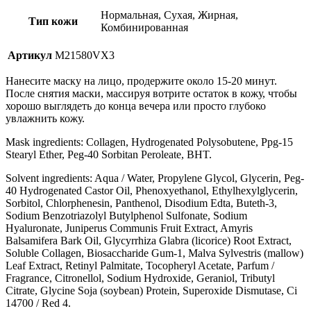
Нормальная, Сухая, Жирная,
Тип кожи
Комбинированная
Артикул
M21580VХ3
Нанесите маску на лицо, продержите около 15-20 минут.
После снятия маски, массируя вотрите остаток в кожу, чтобы
хорошо выглядеть до конца вечера или просто глубоко
увлажнить кожу.
Mask ingredients: Collagen, Hydrogenated Polysobutene, Ppg-15
Stearyl Ether, Peg-40 Sorbitan Peroleate, BHT.
Solvent ingredients: Aqua / Water, Propylene Glycol, Glycerin, Peg-
40 Hydrogenated Castor Oil, Phenoxyethanol, Ethylhexylglycerin,
Sorbitol, Chlorphenesin, Panthenol, Disodium Edta, Buteth-3,
Sodium Benzotriazolyl Butylphenol Sulfonate, Sodium
Hyaluronate, Juniperus Communis Fruit Extract, Amyris
Balsamifera Bark Oil, Glycyrrhiza Glabra (licorice) Root Extract,
Soluble Collagen, Biosaccharide Gum-1, Malva Sylvestris (mallow)
Leaf Extract, Retinyl Palmitate, Tocopheryl Acetate, Parfum /
Fragrance, Citronellol, Sodium Hydroxide, Geraniol, Tributyl
Citrate, Glycine Soja (soybean) Protein, Superoxide Dismutase, Ci
14700 / Red 4.