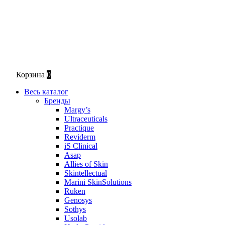
Корзина
0
Весь каталог
Бренды
Margy’s
Ultraceuticals
Practique
Reviderm
iS Clinical
Asap
Allies of Skin
Skintellectual
Marini SkinSolutions
Ruken
Genosys
Sothys
Usolab