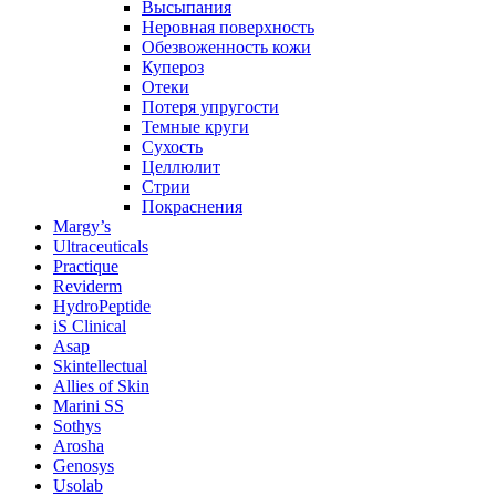
Высыпания
Неровная поверхность
Обезвоженность кожи
Купероз
Отеки
Потеря упругости
Темные круги
Сухость
Целлюлит
Стрии
Покраснения
Margy’s
Ultraceuticals
Practique
Reviderm
HydroPeptide
iS Clinical
Asap
Skintellectual
Allies of Skin
Marini SS
Sothys
Arosha
Genosys
Usolab