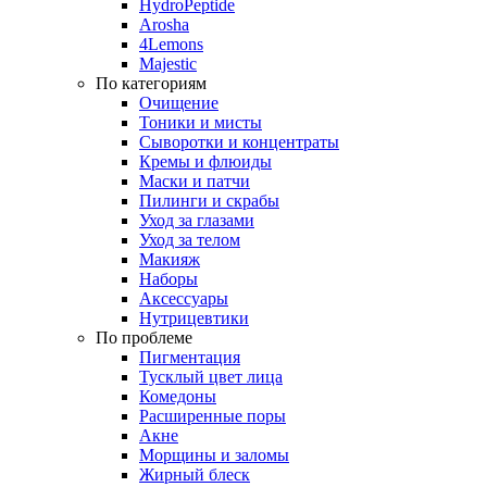
HydroPeptide
Arosha
4Lemons
Majestic
По категориям
Очищение
Тоники и мисты
Сыворотки и концентраты
Кремы и флюиды
Маски и патчи
Пилинги и скрабы
Уход за глазами
Уход за телом
Макияж
Наборы
Аксессуары
Нутрицевтики
По проблеме
Пигментация
Тусклый цвет лица
Комедоны
Расширенные поры
Акне
Морщины и заломы
Жирный блеск