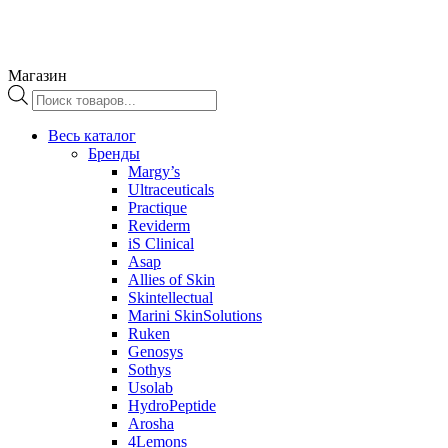
Магазин
Поиск
товаров
Весь каталог
Бренды
Margy’s
Ultraceuticals
Practique
Reviderm
iS Clinical
Asap
Allies of Skin
Skintellectual
Marini SkinSolutions
Ruken
Genosys
Sothys
Usolab
HydroPeptide
Arosha
4Lemons