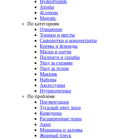
HydroPeptide
Arosha
4Lemons
Majestic
По категориям
Очищение
Тоники и мисты
Сыворотки и концентраты
Кремы и флюиды
Маски и патчи
Пилинги и скрабы
Уход за глазами
Уход за телом
Макияж
Наборы
Аксессуары
Нутрицевтики
По проблеме
Пигментация
Тусклый цвет лица
Комедоны
Расширенные поры
Акне
Морщины и заломы
Жирный блеск