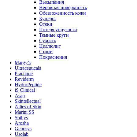
Высыпания
Неровная поверхность
Обезвоженность кожи
Купероз
Отеки
Потеря упругости
Темные круги
Сухость
Целлюлит
Стрии
Покраснения
Margy’s
Ultraceuticals
Practique
Reviderm
HydroPeptide
iS Clinical
Asap
Skintellectual
Allies of Skin
Marini SS
Sothys
Arosha
Genosys
Usolab