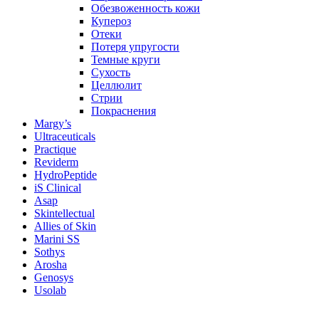
Обезвоженность кожи
Купероз
Отеки
Потеря упругости
Темные круги
Сухость
Целлюлит
Стрии
Покраснения
Margy’s
Ultraceuticals
Practique
Reviderm
HydroPeptide
iS Clinical
Asap
Skintellectual
Allies of Skin
Marini SS
Sothys
Arosha
Genosys
Usolab