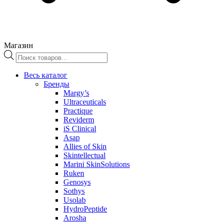
Магазин
Поиск
товаров
Весь каталог
Бренды
Margy’s
Ultraceuticals
Practique
Reviderm
iS Clinical
Asap
Allies of Skin
Skintellectual
Marini SkinSolutions
Ruken
Genosys
Sothys
Usolab
HydroPeptide
Arosha