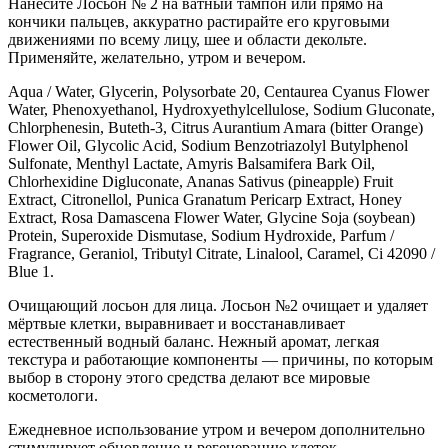
Нанесите Лосьон № 2 на ватный тампон или прямо на
кончики пальцев, аккуратно растирайте его круговыми
движениями по всему лицу, шее и области декольте.
Применяйте, желательно, утром и вечером.
Aqua / Water, Glycerin, Polysorbate 20, Centaurea Cyanus Flower
Water, Phenoxyethanol, Hydroxyethylcellulose, Sodium Gluconate,
Chlorphenesin, Buteth-3, Citrus Aurantium Amara (bitter Orange)
Flower Oil, Glycolic Acid, Sodium Benzotriazolyl Butylphenol
Sulfonate, Menthyl Lactate, Amyris Balsamifera Bark Oil,
Chlorhexidine Digluconate, Ananas Sativus (pineapple) Fruit
Extract, Citronellol, Punica Granatum Pericarp Extract, Honey
Extract, Rosa Damascena Flower Water, Glycine Soja (soybean)
Protein, Superoxide Dismutase, Sodium Hydroxide, Parfum /
Fragrance, Geraniol, Tributyl Citrate, Linalool, Caramel, Ci 42090 /
Blue 1.
Очищающий лосьон для лица. Лосьон №2 очищает и удаляет
мёртвые клетки, выравнивает и восстанавливает
естественный водный баланс. Нежный аромат, легкая
текстура и работающие компоненты — причины, по которым
выбор в сторону этого средства делают все мировые
косметологи.
Ежедневное использование утром и вечером дополнительно
стимулирует обновление и регенерацию клеток.