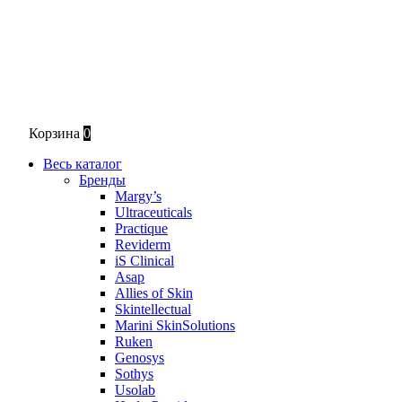
Корзина
0
Весь каталог
Бренды
Margy’s
Ultraceuticals
Practique
Reviderm
iS Clinical
Asap
Allies of Skin
Skintellectual
Marini SkinSolutions
Ruken
Genosys
Sothys
Usolab