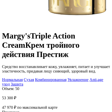
Margy's
Triple Action
Cream
Крем тройного
действия Престиж
Средство восстанавливает кожу, увлажняет, питает и улучшает
эластичность, придавая лицу сияющий, здоровый вид.
Нормальная
Сухая
Комбинированная
Увлажнение
Anti-age
уход
Защита
Объем: 50
53 300
₽
47 970
₽
по максимальной карте