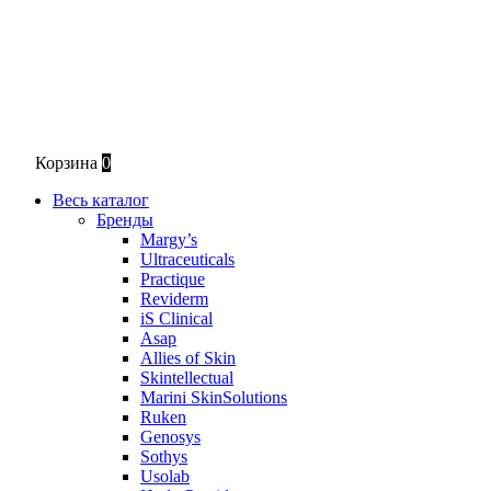
Корзина
0
Весь каталог
Бренды
Margy’s
Ultraceuticals
Practique
Reviderm
iS Clinical
Asap
Allies of Skin
Skintellectual
Marini SkinSolutions
Ruken
Genosys
Sothys
Usolab