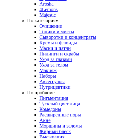
Arosha
4Lemons
Majestic
По категориям
Очищение
Тоники и мисты
Сыворотки и концентраты
Кремы и флюиды
Маски и патчи
Пилинги и скрабы
Уход за глазами
Уход за телом
Макияж
Наборы
Аксессуары
Нутрицевтики
По проблеме
Пигментация
Тусклый цвет лица
Комедоны
Расширенные поры
Акне
Морщины и заломы
Жирный блеск
Высыпания