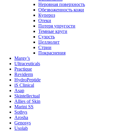
Неровная поверхность
Обезвоженность кожи
Купероз
Отеки
Потеря упругости
Темные круги
Сухость
Целлюлит
Стрии
Покраснения
Margy’s
Ultraceuticals
Practique
Reviderm
HydroPeptide
iS Clinical
Asap
Skintellectual
Allies of Skin
Marini SS
Sothys
Arosha
Genosys
Usolab