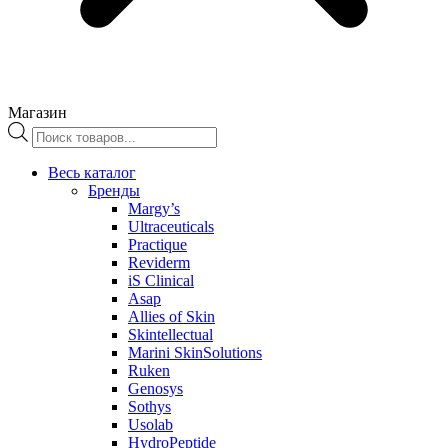
Магазин
Поиск
товаров
Весь каталог
Бренды
Margy’s
Ultraceuticals
Practique
Reviderm
iS Clinical
Asap
Allies of Skin
Skintellectual
Marini SkinSolutions
Ruken
Genosys
Sothys
Usolab
HydroPeptide