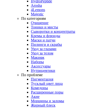
HydroPeptide
Arosha
4Lemons
Majestic
По категориям
Очищение
Тоники и мисты
Сыворотки и концентраты
Кремы и флюиды
Маски и патчи
Пилинги и скрабы
Уход за глазами
Уход за телом
Макияж
Наборы
Аксессуары
Нутрицевтики
По проблеме
Пигментация
Тусклый цвет лица
Комедоны
Расширенные поры
Акне
Морщины и заломы
Жирный блеск