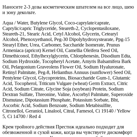
Наносите 2-3 дозы косметическим шпателем на все лицо, шею
и зону декольте.
Aqua / Water, Butylene Glycol, Coco-caprylate/caprate,
Caprylic/capric Triglyceride, Steareth-2, Cyclopentasiloxane,
Steareth-21, Stearic Acid, Cetyl Alcohol, Glycerin, Cetearyl
Alcohol, Phenoxyethanol, Peg-30 Dipolyhydroxystearate, Ppg-15
Stearyl Ether, Urea, Carbomer, Saccharide Isomerate, Prunus
Armeniaca (apricot) Kernel Oil, Camellia Oleifera Seed Oil,
Dimethiconol, Ethylhexylglycerin, Chlorphenesin, Disodium Edta,
Sodium Hydroxide, Tocopheryl Acetate, Amyris Balsamifera Bark
Oil, Pelargonium Graveolens Flower Oil, Sodium Hyaluronate,
Retinyl Palmitate, Peg-8, Helianthus Annuus (sunflower) Seed Oil,
Pentylene Glycol, Glycoproteins, Biosaccharide Gum-1, Glutamic
Acid, Tocopherol, Triticum Vulgare (wheat) Germ Extract, Citric
Acid, Sodium Citrate, Glycine Soja (soybean) Protein, Sodium
Dextran Sulfate, Threonine, Valine, Ascorbyl Palmitate, Superoxide
Dismutase, Dipotassium Phosphate, Potassium Sorbate, Bht,
Ascorbic Acid, Sodium Benzoate, Sodium Metabisulfite,
Citronellol, Geraniol, Linalool, Citral, Farnesol, Ci 19140 / Yellow
5, Ci 14700 / Red 4
Крем тройного действия Престиж идеально подходит для
обезвоженной и сухой кожи, когда вы чувствуете дискомфорт