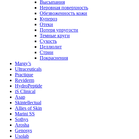
Высыпания
Неровная поверхность
Обезвоженность кожи
Купероз
Отеки
Потеря упругости
Темные круги
Сухость
Целлюлит
Стрии
Покраснения
Margy’s
Ultraceuticals
Practique
Reviderm
HydroPeptide
iS Clinical
Asap
Skintellectual
Allies of Skin
Marini SS
Sothys
Arosha
Genosys
Usolab