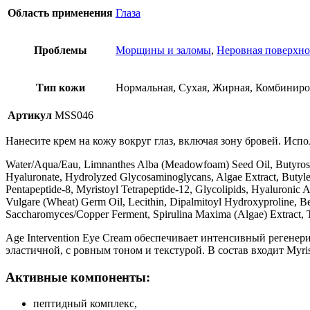
Область применения
Глаза
Проблемы
Морщины и заломы
,
Неровная поверхно
Тип кожи
Нормальная, Сухая, Жирная, Комбинир
Артикул
MSS046
Нанесите крем на кожу вокруг глаз, включая зону бровей. Испо
Water/Aqua/Eau, Limnanthes Alba (Meadowfoam) Seed Oil, Butyrosper
Hyaluronate, Hydrolyzed Glycosaminoglycans, Algae Extract, Butylene
Pentapeptide-8, Myristoyl Tetrapeptide-12, Glycolipids, Hyaluronic 
Vulgare (Wheat) Germ Oil, Lecithin, Dipalmitoyl Hydroxyproline, Bet
Saccharomyces/Copper Ferment, Spirulina Maxima (Algae) Extract, T
Age Intervention Eye Cream обеспечивает интенсивный регене
эластичной, с ровным тоном и текстурой. В состав входит Myri
Активные компоненты:
пептидный комплекс,