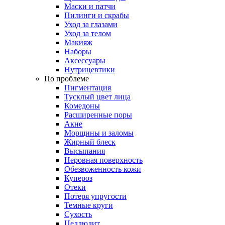
Маски и патчи
Пилинги и скрабы
Уход за глазами
Уход за телом
Макияж
Наборы
Аксессуары
Нутрицевтики
По проблеме
Пигментация
Тусклый цвет лица
Комедоны
Расширенные поры
Акне
Морщины и заломы
Жирный блеск
Высыпания
Неровная поверхность
Обезвоженность кожи
Купероз
Отеки
Потеря упругости
Темные круги
Сухость
Целлюлит