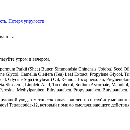
сть
,
Потеря упругости
ованная
льзуйте утром и вечером.
mum Parkii (Shea) Butter, Simmondsia Chinensis (Jojoba) Seed Oil, G
 Glycol, Camellia Oleifera (Tea) Leaf Extract, Propylene Glycol, Trif
Acid, Glycine Soja (Soybean) Oil, Retinol, Tocophersolan, Pregnenolon
a-Sitosterol, Linoleic Acid, Tocopherol, Sodium Ascorbate, Mannitol,
yrosine, Methylparaben, Ethylparaben, Propylparaben, Butylparaben,
рирующий уход, заметно сокращая количество и глубину морщин 
stoyl Tetrapeptide-12, который помимо омолаживающего действия