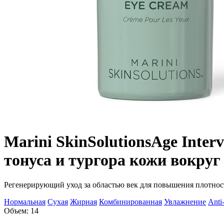
Marini SkinSolutions
Age Inter
тонуса и тургора кожи вокруг
Регенерирующий уход за областью век для повышения плотнос
Нормальная
Сухая
Жирная
Комбинированная
Увлажнение
Anti
Объем: 14