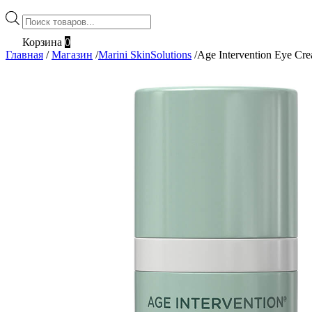
Поиск
товаров
Корзина
0
Главная
/
Магазин
/
Marini SkinSolutions
/
Age Intervention Eye Cr