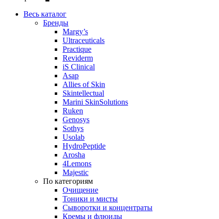
Весь каталог
Бренды
Margy’s
Ultraceuticals
Practique
Reviderm
iS Clinical
Asap
Allies of Skin
Skintellectual
Marini SkinSolutions
Ruken
Genosys
Sothys
Usolab
HydroPeptide
Arosha
4Lemons
Majestic
По категориям
Очищение
Тоники и мисты
Сыворотки и концентраты
Кремы и флюиды