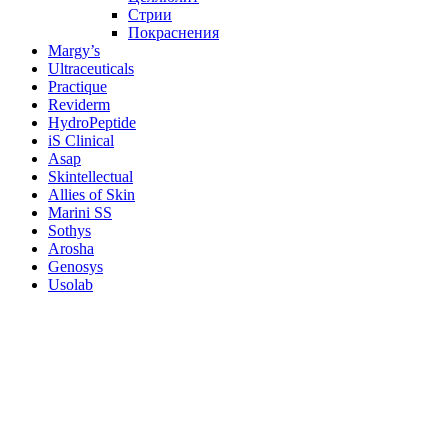
Стрии
Покраснения
Margy’s
Ultraceuticals
Practique
Reviderm
HydroPeptide
iS Clinical
Asap
Skintellectual
Allies of Skin
Marini SS
Sothys
Arosha
Genosys
Usolab