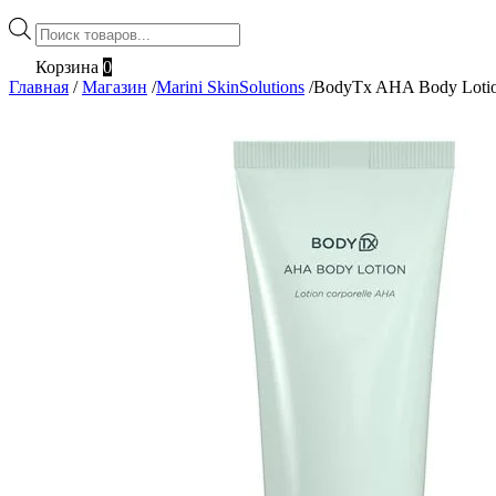
Поиск
товаров
Корзина
0
Главная
/
Магазин
/
Marini SkinSolutions
/
BodyTx AHA Body Loti