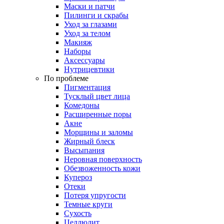
Маски и патчи
Пилинги и скрабы
Уход за глазами
Уход за телом
Макияж
Наборы
Аксессуары
Нутрицевтики
По проблеме
Пигментация
Тусклый цвет лица
Комедоны
Расширенные поры
Акне
Морщины и заломы
Жирный блеск
Высыпания
Неровная поверхность
Обезвоженность кожи
Купероз
Отеки
Потеря упругости
Темные круги
Сухость
Целлюлит