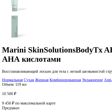
Marini SkinSolutions
BodyTx A
АНА кислотами
Восстанавливающий лосьон для тела с легкой шелковистой ст
Нормальная
Сухая
Жирная
Комбинированная
Увлажнение
Anti
Объем: 119 мл
10 500
₽
9 450
₽
по максимальной карте
Предзаказ