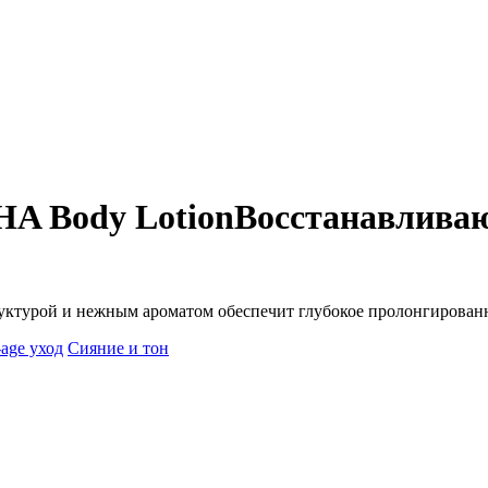
HA Body Lotion
Восстанавлива
руктурой и нежным ароматом обеспечит глубокое пролонгирован
-age уход
Сияние и тон