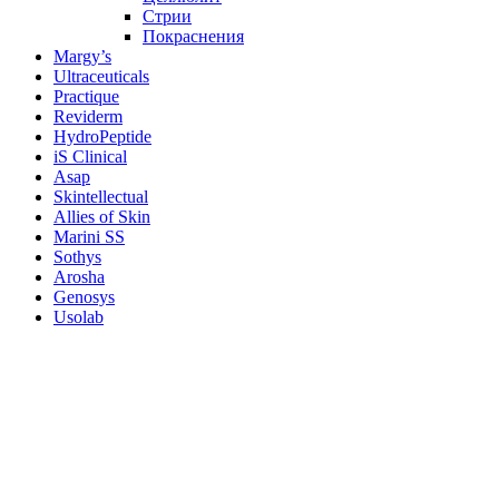
Стрии
Покраснения
Margy’s
Ultraceuticals
Practique
Reviderm
HydroPeptide
iS Clinical
Asap
Skintellectual
Allies of Skin
Marini SS
Sothys
Arosha
Genosys
Usolab