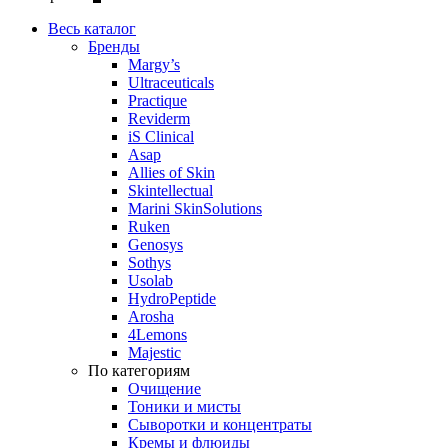
Весь каталог
Бренды
Margy’s
Ultraceuticals
Practique
Reviderm
iS Clinical
Asap
Allies of Skin
Skintellectual
Marini SkinSolutions
Ruken
Genosys
Sothys
Usolab
HydroPeptide
Arosha
4Lemons
Majestic
По категориям
Очищение
Тоники и мисты
Сыворотки и концентраты
Кремы и флюиды