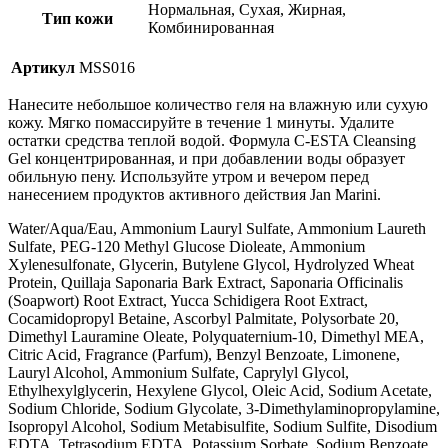
Нормальная, Сухая, Жирная,
Тип кожи
Комбинированная
Артикул
MSS016
Нанесите небольшое количество геля на влажную или сухую
кожу. Мягко помассируйте в течение 1 минуты. Удалите
остатки средства теплой водой. Формула C-ESTA Cleansing
Gel концентрированная, и при добавлении воды образует
обильную пену. Используйте утром и вечером перед
нанесением продуктов активного действия Jan Marini.
Water/Aqua/Eau, Ammonium Lauryl Sulfate, Ammonium Laureth
Sulfate, PEG-120 Methyl Glucose Dioleate, Ammonium
Xylenesulfonate, Glycerin, Butylene Glycol, Hydrolyzed Wheat
Protein, Quillaja Saponaria Bark Extract, Saponaria Officinalis
(Soapwort) Root Extract, Yucca Schidigera Root Extract,
Cocamidopropyl Betaine, Ascorbyl Palmitate, Polysorbate 20,
Dimethyl Lauramine Oleate, Polyquaternium-10, Dimethyl MEA,
Citric Acid, Fragrance (Parfum), Benzyl Benzoate, Limonene,
Lauryl Alcohol, Ammonium Sulfate, Caprylyl Glycol,
Ethylhexylglycerin, Hexylene Glycol, Oleic Acid, Sodium Acetate,
Sodium Chloride, Sodium Glycolate, 3-Dimethylaminopropylamine,
Isopropyl Alcohol, Sodium Metabisulfite, Sodium Sulfite, Disodium
EDTA, Tetrasodium EDTA, Potassium Sorbate, Sodium Benzoate,