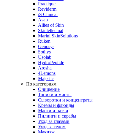
Practique
Reviderm
iS Clinical
Asap
Allies of Skin
Skintellectual
Marini SkinSolutions
Ruken
Genosys
Sothys
Usolab
HydroPeptide
Arosha
4Lemons
Majestic
По категориям
Очищение
Тоники и мисты
Сыворотки и концентраты
Кремы и флюиды
Маски и патчи
Пилинги и скрабы
Уход за глазами
Уход за телом
Макияж