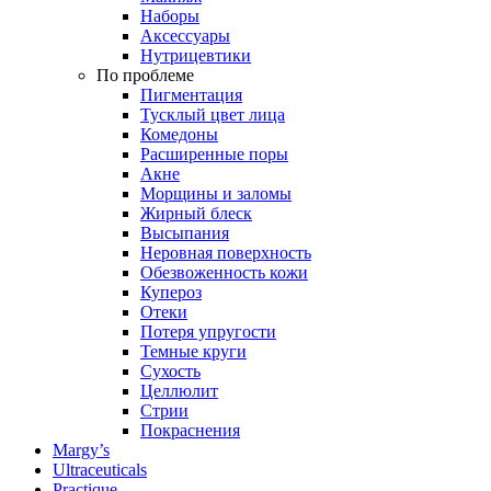
Наборы
Аксессуары
Нутрицевтики
По проблеме
Пигментация
Тусклый цвет лица
Комедоны
Расширенные поры
Акне
Морщины и заломы
Жирный блеск
Высыпания
Неровная поверхность
Обезвоженность кожи
Купероз
Отеки
Потеря упругости
Темные круги
Сухость
Целлюлит
Стрии
Покраснения
Margy’s
Ultraceuticals
Practique