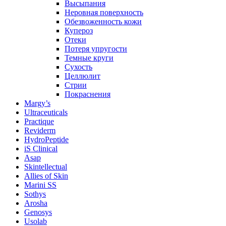
Высыпания
Неровная поверхность
Обезвоженность кожи
Купероз
Отеки
Потеря упругости
Темные круги
Сухость
Целлюлит
Стрии
Покраснения
Margy’s
Ultraceuticals
Practique
Reviderm
HydroPeptide
iS Clinical
Asap
Skintellectual
Allies of Skin
Marini SS
Sothys
Arosha
Genosys
Usolab