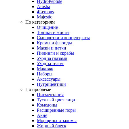
HydroPeptide
Arosha
4Lemons
Majestic
По категориям
Очищение
Тоники и мисты
Сыворотки и концентраты
Кремы и флюиды
Маски и патчи
Пилинги и скрабы
Уход за глазами
Уход за телом
Макияж
Наборы
Аксессуары
Нутрицевтики
По проблеме
Пигментация
Тусклый цвет лица
Комедоны
Расширенные поры
Акне
Морщины и заломы
Жирный блеск