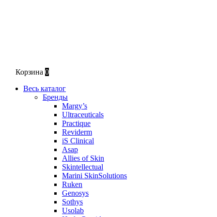
Корзина
0
Весь каталог
Бренды
Margy’s
Ultraceuticals
Practique
Reviderm
iS Clinical
Asap
Allies of Skin
Skintellectual
Marini SkinSolutions
Ruken
Genosys
Sothys
Usolab