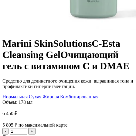
Marini SkinSolutions
C-Esta
Cleansing Gel
Очищающий
гель с витамином С и DMAE
Средство для деликатного очищения кожи, выравнивая тона и
профилактики гиперпигментации.
Нормальная
Сухая
Жирная
Комбинированная
Объем: 178 мл
6 450
₽
5 805
₽
по максимальной карте