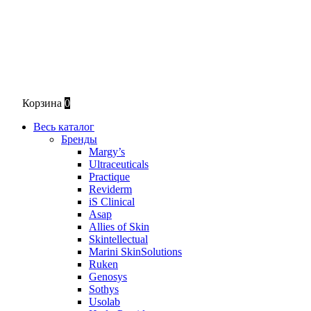
Корзина
0
Весь каталог
Бренды
Margy’s
Ultraceuticals
Practique
Reviderm
iS Clinical
Asap
Allies of Skin
Skintellectual
Marini SkinSolutions
Ruken
Genosys
Sothys
Usolab