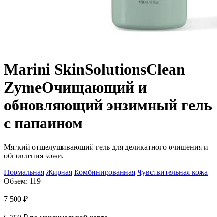
Marini SkinSolutions
Clean
Zyme
Очищающий и
обновляющий энзимный гель
с папаином
Мягкий отшелушивающий гель для деликатного очищения и
обновления кожи.
Нормальная
Жирная
Комбинированная
Чувствительная кожа
Объем: 119
7 500
₽