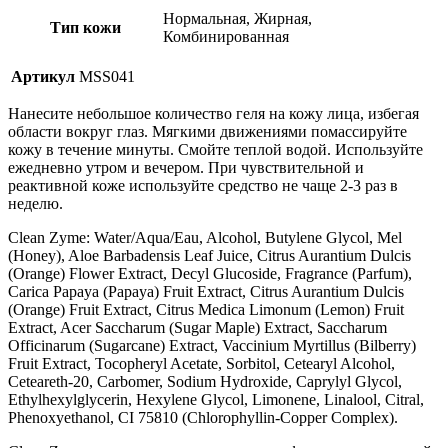
Нормальная, Жирная,
Тип кожи
Комбинированная
Артикул
MSS041
Нанесите небольшое количество геля на кожу лица, избегая
области вокруг глаз. Мягкими движениями помассируйте
кожу в течение минуты. Смойте теплой водой. Используйте
ежедневно утром и вечером. При чувствительной и
реактивной коже используйте средство не чаще 2-3 раз в
неделю.
Clean Zyme: Water/Aqua/Eau, Alcohol, Butylene Glycol, Mel
(Honey), Aloe Barbadensis Leaf Juice, Citrus Aurantium Dulcis
(Orange) Flower Extract, Decyl Glucoside, Fragrance (Parfum),
Carica Papaya (Papaya) Fruit Extract, Citrus Aurantium Dulcis
(Orange) Fruit Extract, Citrus Medica Limonum (Lemon) Fruit
Extract, Acer Saccharum (Sugar Maple) Extract, Saccharum
Officinarum (Sugarcane) Extract, Vaccinium Myrtillus (Bilberry)
Fruit Extract, Tocopheryl Acetate, Sorbitol, Cetearyl Alcohol,
Ceteareth-20, Carbomer, Sodium Hydroxide, Caprylyl Glycol,
Ethylhexylglycerin, Hexylene Glycol, Limonene, Linalool, Citral,
Phenoxyethanol, CI 75810 (Chlorophyllin-Copper Complex).