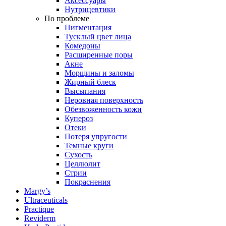
Аксессуары
Нутрицевтики
По проблеме
Пигментация
Тусклый цвет лица
Комедоны
Расширенные поры
Акне
Морщины и заломы
Жирный блеск
Высыпания
Неровная поверхность
Обезвоженность кожи
Купероз
Отеки
Потеря упругости
Темные круги
Сухость
Целлюлит
Стрии
Покраснения
Margy’s
Ultraceuticals
Practique
Reviderm