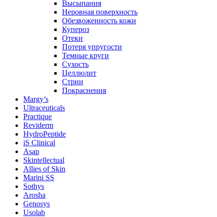
Высыпания
Неровная поверхность
Обезвоженность кожи
Купероз
Отеки
Потеря упругости
Темные круги
Сухость
Целлюлит
Стрии
Покраснения
Margy’s
Ultraceuticals
Practique
Reviderm
HydroPeptide
iS Clinical
Asap
Skintellectual
Allies of Skin
Marini SS
Sothys
Arosha
Genosys
Usolab