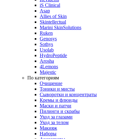
iS Clinical
Asap
Allies of Skin
Skintellectual
Marini SkinSolutions
Ruken
Genosys
Sothys
Usolab
HydroPeptide
Arosha
4Lemons
Majestic
По категориям
Очищение
Тоники и мисты
Сыворотки и концентраты
Кремы и флюиды
Маски и патчи
Пилинги и скрабы
Уход за глазами
Уход за телом
Макияж
Наборы