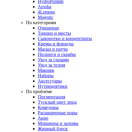
HydroPeptide
Arosha
4Lemons
Majestic
По категориям
Очищение
Тоники и мисты
Сыворотки и концентраты
Кремы и флюиды
Маски и патчи
Пилинги и скрабы
Уход за глазами
Уход за телом
Макияж
Наборы
Аксессуары
Нутрицевтики
По проблеме
Пигментация
Тусклый цвет лица
Комедоны
Расширенные поры
Акне
Морщины и заломы
Жирный блеск