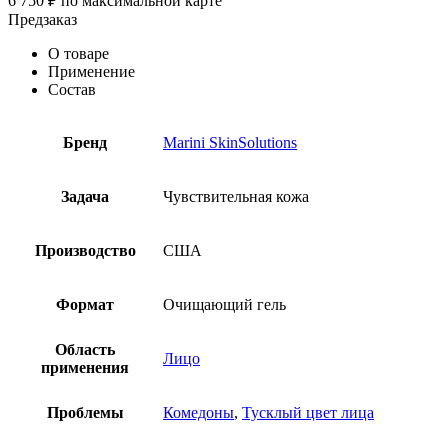
6 750
₽
по максимальной карте
Предзаказ
О товаре
Применение
Состав
Бренд
Marini SkinSolutions
Задача
Чувствительная кожа
Производство
США
Формат
Очищающий гель
Область
Лицо
применения
Проблемы
Комедоны
,
Тусклый цвет лица