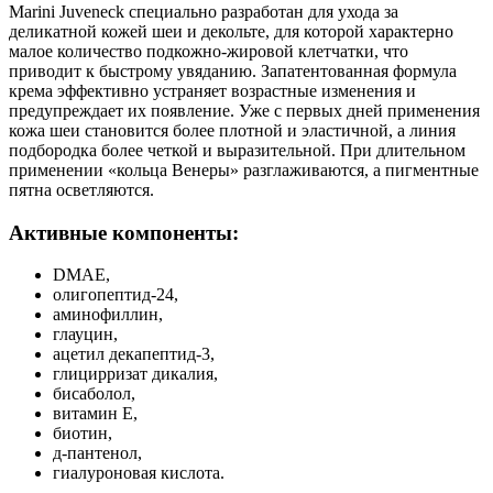
Marini Juveneck специально разработан для ухода за
деликатной кожей шеи и декольте, для которой характерно
малое количество подкожно-жировой клетчатки, что
приводит к быстрому увяданию. Запатентованная формула
крема эффективно устраняет возрастные изменения и
предупреждает их появление. Уже с первых дней применения
кожа шеи становится более плотной и эластичной, а линия
подбородка более четкой и выразительной. При длительном
применении «кольца Венеры» разглаживаются, а пигментные
пятна осветляются.
Активные компоненты:
DMAE,
олигопептид-24,
аминофиллин,
глауцин,
ацетил декапептид-3,
глицирризат дикалия,
бисаболол,
витамин Е,
биотин,
д-пантенол,
гиалуроновая кислота.