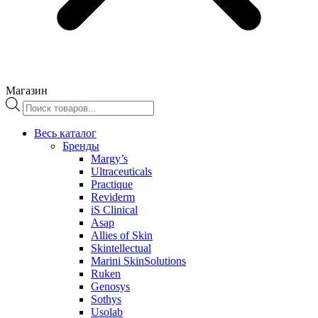
Магазин
Поиск
товаров
Весь каталог
Бренды
Margy’s
Ultraceuticals
Practique
Reviderm
iS Clinical
Asap
Allies of Skin
Skintellectual
Marini SkinSolutions
Ruken
Genosys
Sothys
Usolab