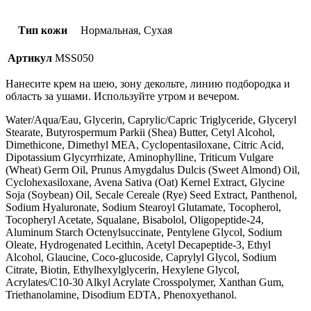
Тип кожи
Нормальная, Сухая
Артикул
MSS050
Нанесите крем на шею, зону декольте, линию подбородка и
область за ушами. Используйте утром и вечером.
Water/Aqua/Eau, Glycerin, Caprylic/Capric Triglyceride, Glyceryl
Stearate, Butyrospermum Parkii (Shea) Butter, Cetyl Alcohol,
Dimethicone, Dimethyl MEA, Cyclopentasiloxane, Citric Acid,
Dipotassium Glycyrrhizate, Aminophylline, Triticum Vulgare
(Wheat) Germ Oil, Prunus Amygdalus Dulcis (Sweet Almond) Oil,
Cyclohexasiloxane, Avena Sativa (Oat) Kernel Extract, Glycine
Soja (Soybean) Oil, Secale Cereale (Rye) Seed Extract, Panthenol,
Sodium Hyaluronate, Sodium Stearoyl Glutamate, Tocopherol,
Tocopheryl Acetate, Squalane, Bisabolol, Oligopeptide-24,
Aluminum Starch Octenylsuccinate, Pentylene Glycol, Sodium
Oleate, Hydrogenated Lecithin, Acetyl Decapeptide-3, Ethyl
Alcohol, Glaucine, Coco-glucoside, Caprylyl Glycol, Sodium
Citrate, Biotin, Ethylhexylglycerin, Hexylene Glycol,
Acrylates/C10-30 Alkyl Acrylate Crosspolymer, Xanthan Gum,
Triethanolamine, Disodium EDTA, Phenoxyethanol.