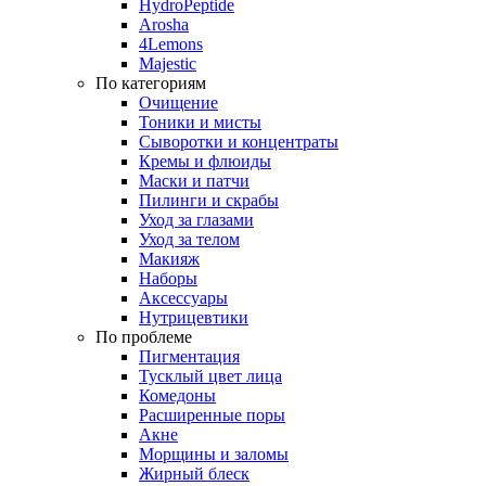
HydroPeptide
Arosha
4Lemons
Majestic
По категориям
Очищение
Тоники и мисты
Сыворотки и концентраты
Кремы и флюиды
Маски и патчи
Пилинги и скрабы
Уход за глазами
Уход за телом
Макияж
Наборы
Аксессуары
Нутрицевтики
По проблеме
Пигментация
Тусклый цвет лица
Комедоны
Расширенные поры
Акне
Морщины и заломы
Жирный блеск