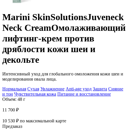
Marini SkinSolutions
Juveneck
Neck Cream
Омолаживающий
лифтинг-крем против
дряблости кожи шеи и
декольте
Интенсивный уход для глобального омоложения кожи шеи и
моделирования овала лица.
Нормальная
Сухая
Увлажнение
Anti-age уход
Защита
Сияние
и тон
Чувствительная кожа
Питание и восстановление
Объем: 48 г
11 700
₽
10 530
₽
по максимальной карте
Предзаказ