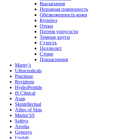
Высыпания
Неровная поверхность
Обезвоженность кожи
Купероз
Отеки
Потеря упругости
Темные круги
Сухость
Целлюлит
Стрии
Покраснения
Margy’s
Ultraceuticals
Practique
Reviderm
HydroPeptide
iS Clinical
Asap
Skintellectual
Allies of Skin
Marini SS
Sothys
Arosha
Genosys
Usolab