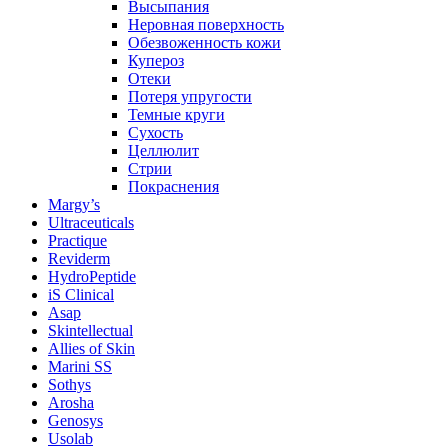
Высыпания
Неровная поверхность
Обезвоженность кожи
Купероз
Отеки
Потеря упругости
Темные круги
Сухость
Целлюлит
Стрии
Покраснения
Margy’s
Ultraceuticals
Practique
Reviderm
HydroPeptide
iS Clinical
Asap
Skintellectual
Allies of Skin
Marini SS
Sothys
Arosha
Genosys
Usolab