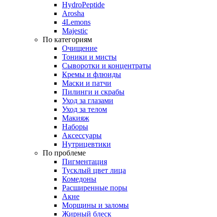
HydroPeptide
Arosha
4Lemons
Majestic
По категориям
Очищение
Тоники и мисты
Сыворотки и концентраты
Кремы и флюиды
Маски и патчи
Пилинги и скрабы
Уход за глазами
Уход за телом
Макияж
Наборы
Аксессуары
Нутрицевтики
По проблеме
Пигментация
Тусклый цвет лица
Комедоны
Расширенные поры
Акне
Морщины и заломы
Жирный блеск