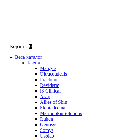
Корзина
0
Весь каталог
Бренды
Margy’s
Ultraceuticals
Practique
Reviderm
iS Clinical
Asap
Allies of Skin
Skintellectual
Marini SkinSolutions
Ruken
Genosys
Sothys
Usolab