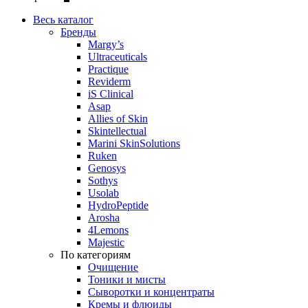
Весь каталог
Бренды
Margy’s
Ultraceuticals
Practique
Reviderm
iS Clinical
Asap
Allies of Skin
Skintellectual
Marini SkinSolutions
Ruken
Genosys
Sothys
Usolab
HydroPeptide
Arosha
4Lemons
Majestic
По категориям
Очищение
Тоники и мисты
Сыворотки и концентраты
Кремы и флюиды