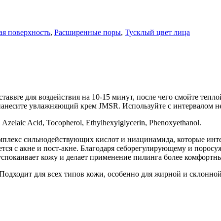
ая поверхность
,
Расширенные поры
,
Тусклый цвет лица
ставьте для воздействия на 10-15 минут, после чего смойте тепл
 нанесите увлажняющий крем JMSR. Используйте с интервалом не
 Azelaic Acid, Tocopherol, Ethylhexylglycerin, Phenoxyethanol.
 комплекс сильнодействующих кислот и ниацинамида, которые инт
ся с акне и пост-акне. Благодаря себорегулирующему и порос
успокаивает кожу и делает применение пилинга более комфортн
Подходит для всех типов кожи, особенно для жирной и склонной