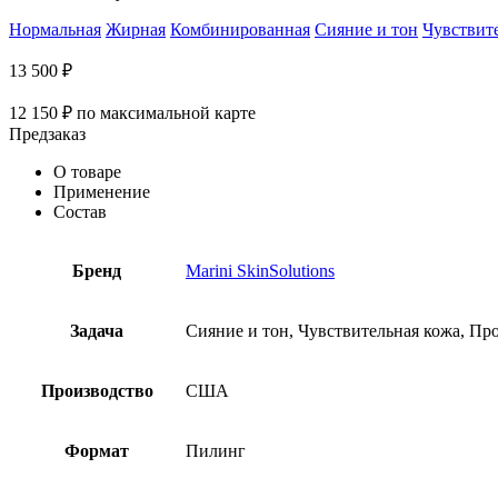
Нормальная
Жирная
Комбинированная
Сияние и тон
Чувствит
13 500
₽
12 150
₽
по максимальной карте
Предзаказ
О товаре
Применение
Состав
Бренд
Marini SkinSolutions
Задача
Сияние и тон, Чувствительная кожа, Пр
Производство
США
Формат
Пилинг