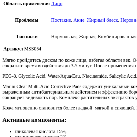
Область применения
Лицо
Проблемы
Постакне
,
Акне
,
Жирный блеск
,
Неровн
Тип кожи
Нормальная, Жирная, Комбинированная
Артикул
MSS054
Мягко пройдитесь диском по коже лица, избегая области век. О
сократите время воздействия до 3-5 минут. После применения
PEG-8, Glycolic Acid, Water/Aqua/Eau, Niacinamide, Salicylic Acid,
Marini Clear Multi-Acid Corrective Pads содержит уникальный
выраженным антибактериальным действием и эффективно борет
сокращает видимость пор. Комплекс растительных экстрактов 
Кожа мгновенно становится более гладкой, мягкой и сияющей. 
Активные компоненты:
гликолевая кислота 15%,
салициловая кислота 2%,