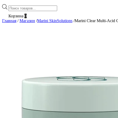
Поиск
товаров
Корзина
0
Главная
/
Магазин
/
Marini SkinSolutions
/
Marini Clear Multi-Acid 