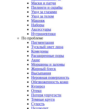
Маски и патчи
Пилинги и скрабы
Уход за глазами
Уход за телом
Макияж
Наборы
Аксессуары
Нутрицевтики
По проблеме
Пигментация
Тусклый цвет лица
Комедоны
Расширенные поры
Акне
Морщины и заломы
Жирный блеск
Высыпания
Неровная поверхность
Обезвоженность кожи
Купероз
Отеки
Потеря упругости
Темные круги
Сухость
Целлюлит