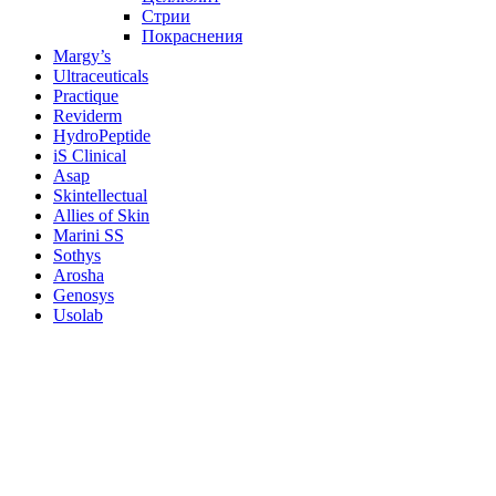
Стрии
Покраснения
Margy’s
Ultraceuticals
Practique
Reviderm
HydroPeptide
iS Clinical
Asap
Skintellectual
Allies of Skin
Marini SS
Sothys
Arosha
Genosys
Usolab