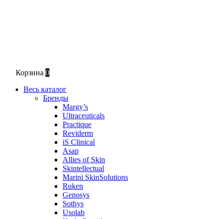
Корзина
0
Весь каталог
Бренды
Margy’s
Ultraceuticals
Practique
Reviderm
iS Clinical
Asap
Allies of Skin
Skintellectual
Marini SkinSolutions
Ruken
Genosys
Sothys
Usolab