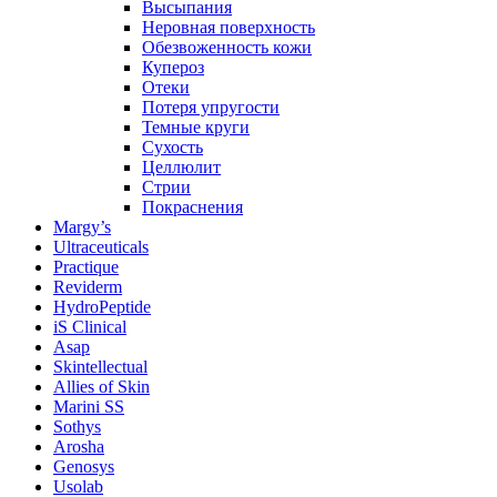
Высыпания
Неровная поверхность
Обезвоженность кожи
Купероз
Отеки
Потеря упругости
Темные круги
Сухость
Целлюлит
Стрии
Покраснения
Margy’s
Ultraceuticals
Practique
Reviderm
HydroPeptide
iS Clinical
Asap
Skintellectual
Allies of Skin
Marini SS
Sothys
Arosha
Genosys
Usolab