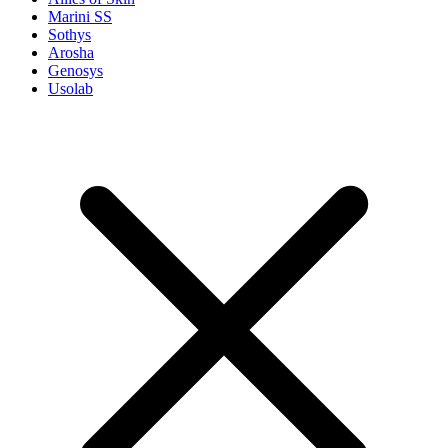
Marini SS
Sothys
Arosha
Genosys
Usolab