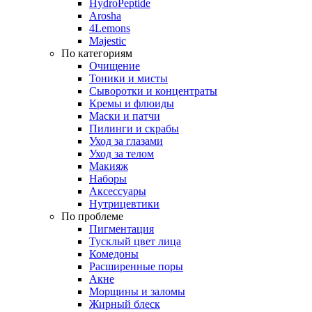
HydroPeptide
Arosha
4Lemons
Majestic
По категориям
Очищение
Тоники и мисты
Сыворотки и концентраты
Кремы и флюиды
Маски и патчи
Пилинги и скрабы
Уход за глазами
Уход за телом
Макияж
Наборы
Аксессуары
Нутрицевтики
По проблеме
Пигментация
Тусклый цвет лица
Комедоны
Расширенные поры
Акне
Морщины и заломы
Жирный блеск