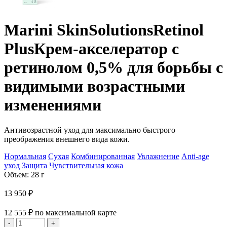
Marini SkinSolutions
Retinol
Plus
Крем-акселератор с
ретинолом 0,5% для борьбы с
видимыми возрастными
изменениями
Антивозрастной уход для максимально быстрого
преображения внешнего вида кожи.
Нормальная
Сухая
Комбинированная
Увлажнение
Anti-age
уход
Защита
Чувствительная кожа
Объем: 28 г
13 950
₽
12 555
₽
по максимальной карте