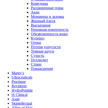
Комедоны
Расширенные поры
Акне
Морщины и заломы
Жирный блеск
Высыпания
Неровная поверхность
Обезвоженность кожи
Купероз
Отеки
Потеря упругости
Темные круги
Сухость
Целлюлит
Стрии
Покраснения
Margy’s
Ultraceuticals
Practique
Reviderm
HydroPeptide
iS Clinical
Asap
Skintellectual
Allies of Skin