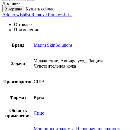
Доставка
Купить сейчас
В корзину
Add to wishlist
Remove from wishlist
О товаре
Применение
Бренд
Marini SkinSolutions
Увлажнение, Anti-age уход, Защита,
Задача
Чувствительная кожа
Производство
США
Формат
Крем
Область
Лицо
применения
Морщины и заломы
,
Неровная поверхность
,