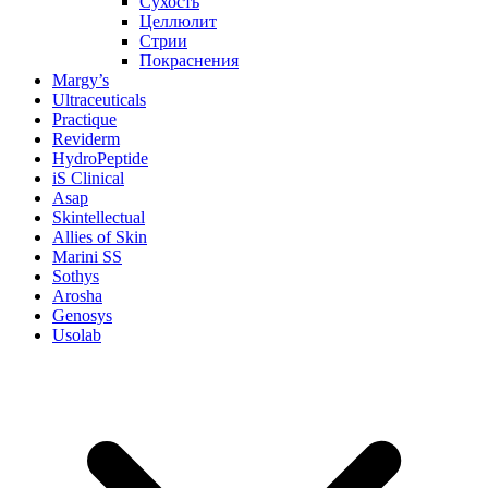
Сухость
Целлюлит
Стрии
Покраснения
Margy’s
Ultraceuticals
Practique
Reviderm
HydroPeptide
iS Clinical
Asap
Skintellectual
Allies of Skin
Marini SS
Sothys
Arosha
Genosys
Usolab