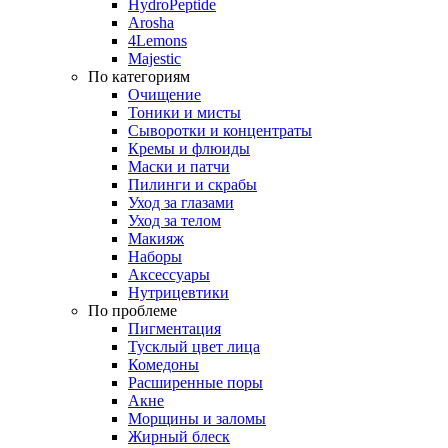
HydroPeptide
Arosha
4Lemons
Majestic
По категориям
Очищение
Тоники и мисты
Сыворотки и концентраты
Кремы и флюиды
Маски и патчи
Пилинги и скрабы
Уход за глазами
Уход за телом
Макияж
Наборы
Аксессуары
Нутрицевтики
По проблеме
Пигментация
Тусклый цвет лица
Комедоны
Расширенные поры
Акне
Морщины и заломы
Жирный блеск