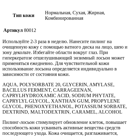
Нормальная, Сухая, Жирная,
Тип кожи
Комбинированная
Артикул
80012
Используйте 2-3 раза в неделю. Нанесите пилинг на
очищенную кожу с помощью ватного диска на лицо, шею и
зону декольте. Избегайте области вокруг глаз. При
гиперкератозе отшелушивающий энзимный лосьон может
применяться ежедневно. Для чувствительной кожи
использование лосьона определяется индивидуально в
зависимости от состояния кожи.
AQUA, POLYSORBATE 20, GLYCERIN, AMYLASE,
BACILLUS FERMENT, CARRAGEENAN,
CAPRYLHYDROXAMIC ACID, SODIUM PHYTATE,
CAPRYLYL GLYCOL, XANTHAN GUM, PROPYLENE
GLYCOL, PHENOXYETHANOL, POTASSIUM SORBATE,
DEXTRIND, MALTODEXTRIN, CARAMEL, ALCOHOL
Пилинг-лосьон стимулирует обновление клеток, повышает
способность кожи усваивать активные вещества средств
последующего ухода. Кожа очищается, разглаживается,