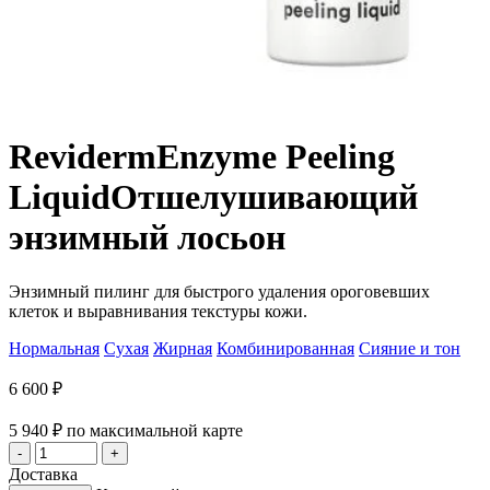
Reviderm
Enzyme Peeling
Liquid
Отшелушивающий
энзимный лосьон
Энзимный пилинг для быстрого удаления ороговевших
клеток и выравнивания текстуры кожи.
Нормальная
Сухая
Жирная
Комбинированная
Сияние и тон
6 600
₽
5 940
₽
по максимальной карте
Доставка