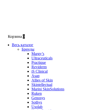
Корзина
0
Весь каталог
Бренды
Margy’s
Ultraceuticals
Practique
Reviderm
iS Clinical
Asap
Allies of Skin
Skintellectual
Marini SkinSolutions
Ruken
Genosys
Sothys
Usolab