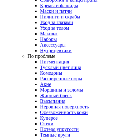
Кремы и флюиды
Маски и патчи
Пилинги и скрабы
Уход за глазами
Уход за телом
Макияж
Наборы
Аксессуары
Нутрицевтики
По проблеме
Пигментация
Тусклый цвет лица
Комедоны
Расширенные поры
Акне
Морщины и заломы
Жирный блеск
Высыпания
Неровная поверхность
Обезвоженность кожи
Купероз
Отеки
Потеря упругости
Темные круги