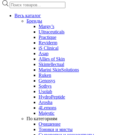
Поиск
товаров
Весь каталог
Бренды
Margy’s
Ultraceuticals
Practique
Reviderm
iS Clinical
Asap
Allies of Skin
Skintellectual
Marini SkinSolutions
Ruken
Genosys
Sothys
Usolab
HydroPeptide
Arosha
4Lemons
Majestic
По категориям
Очищение
Тоники и мисты
Сыворотки и концентраты