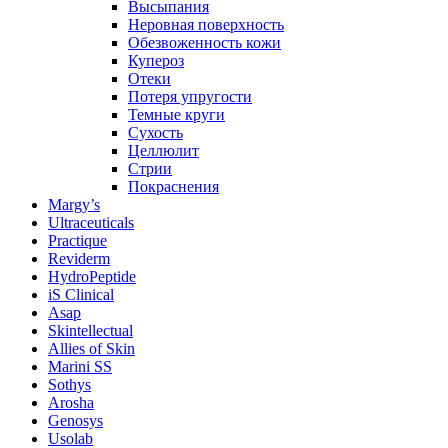
Высыпания
Неровная поверхность
Обезвоженность кожи
Купероз
Отеки
Потеря упругости
Темные круги
Сухость
Целлюлит
Стрии
Покраснения
Margy’s
Ultraceuticals
Practique
Reviderm
HydroPeptide
iS Clinical
Asap
Skintellectual
Allies of Skin
Marini SS
Sothys
Arosha
Genosys
Usolab