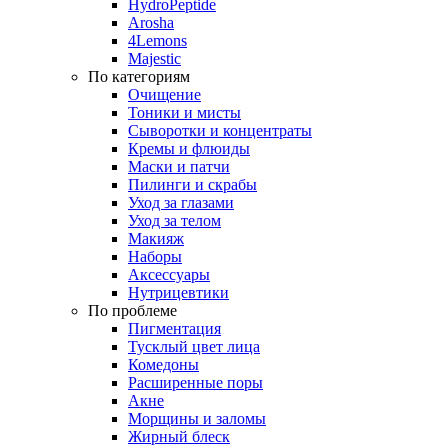
HydroPeptide
Arosha
4Lemons
Majestic
По категориям
Очищение
Тоники и мисты
Сыворотки и концентраты
Кремы и флюиды
Маски и патчи
Пилинги и скрабы
Уход за глазами
Уход за телом
Макияж
Наборы
Аксессуары
Нутрицевтики
По проблеме
Пигментация
Тусклый цвет лица
Комедоны
Расширенные поры
Акне
Морщины и заломы
Жирный блеск