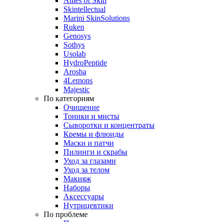
Allies of Skin
Skintellectual
Marini SkinSolutions
Ruken
Genosys
Sothys
Usolab
HydroPeptide
Arosha
4Lemons
Majestic
По категориям
Очищение
Тоники и мисты
Сыворотки и концентраты
Кремы и флюиды
Маски и патчи
Пилинги и скрабы
Уход за глазами
Уход за телом
Макияж
Наборы
Аксессуары
Нутрицевтики
По проблеме