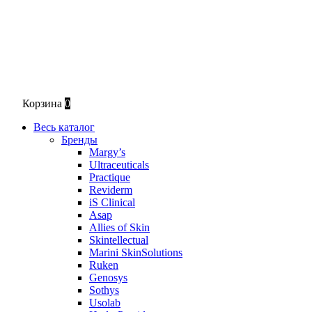
Корзина
0
Весь каталог
Бренды
Margy’s
Ultraceuticals
Practique
Reviderm
iS Clinical
Asap
Allies of Skin
Skintellectual
Marini SkinSolutions
Ruken
Genosys
Sothys
Usolab