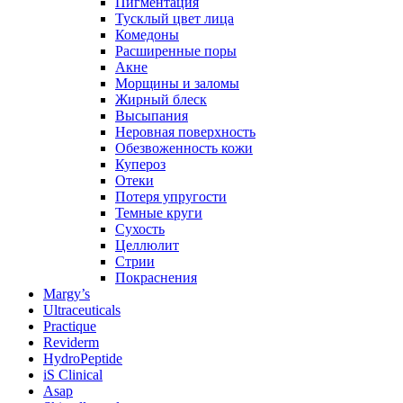
Пигментация
Тусклый цвет лица
Комедоны
Расширенные поры
Акне
Морщины и заломы
Жирный блеск
Высыпания
Неровная поверхность
Обезвоженность кожи
Купероз
Отеки
Потеря упругости
Темные круги
Сухость
Целлюлит
Стрии
Покраснения
Margy’s
Ultraceuticals
Practique
Reviderm
HydroPeptide
iS Clinical
Asap