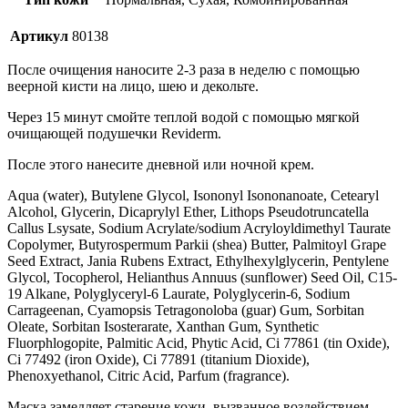
Артикул
80138
После очищения наносите 2-3 раза в неделю с помощью
веерной кисти на лицо, шею и декольте.
Через 15 минут смойте теплой водой с помощью мягкой
очищающей подушечки Reviderm.
После этого нанесите дневной или ночной крем.
Aqua (water), Butylene Glycol, Isononyl Isononanoate, Cetearyl
Alcohol, Glycerin, Dicaprylyl Ether, Lithops Pseudotruncatella
Callus Lsysate, Sodium Acrylate/sodium Acryloyldimethyl Taurate
Copolymer, Butyrospermum Parkii (shea) Butter, Palmitoyl Grape
Seed Extract, Jania Rubens Extract, Ethylhexylglycerin, Pentylene
Glycol, Tocopherol, Helianthus Annuus (sunflower) Seed Oil, C15-
19 Alkane, Polyglyceryl-6 Laurate, Polyglycerin-6, Sodium
Carrageenan, Cyamopsis Tetragonoloba (guar) Gum, Sorbitan
Oleate, Sorbitan Isosterarate, Xanthan Gum, Synthetic
Fluorphlogopite, Palmitic Acid, Phytic Acid, Ci 77861 (tin Oxide),
Ci 77492 (iron Oxide), Ci 77891 (titanium Dioxide),
Phenoxyethanol, Citric Acid, Parfum (fragrance).
Маска замедляет старение кожи, вызванное воздействием