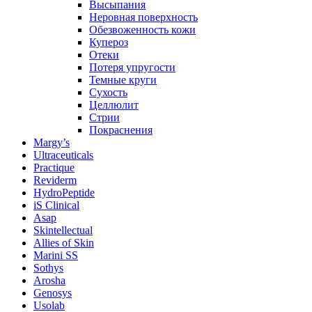
Высыпания
Неровная поверхность
Обезвоженность кожи
Купероз
Отеки
Потеря упругости
Темные круги
Сухость
Целлюлит
Стрии
Покраснения
Margy’s
Ultraceuticals
Practique
Reviderm
HydroPeptide
iS Clinical
Asap
Skintellectual
Allies of Skin
Marini SS
Sothys
Arosha
Genosys
Usolab