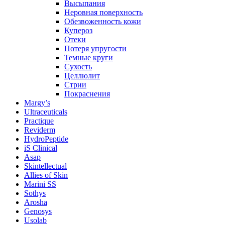
Высыпания
Неровная поверхность
Обезвоженность кожи
Купероз
Отеки
Потеря упругости
Темные круги
Сухость
Целлюлит
Стрии
Покраснения
Margy’s
Ultraceuticals
Practique
Reviderm
HydroPeptide
iS Clinical
Asap
Skintellectual
Allies of Skin
Marini SS
Sothys
Arosha
Genosys
Usolab