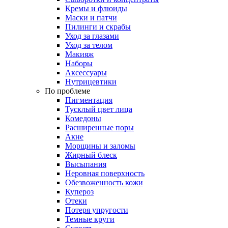
Кремы и флюиды
Маски и патчи
Пилинги и скрабы
Уход за глазами
Уход за телом
Макияж
Наборы
Аксессуары
Нутрицевтики
По проблеме
Пигментация
Тусклый цвет лица
Комедоны
Расширенные поры
Акне
Морщины и заломы
Жирный блеск
Высыпания
Неровная поверхность
Обезвоженность кожи
Купероз
Отеки
Потеря упругости
Темные круги