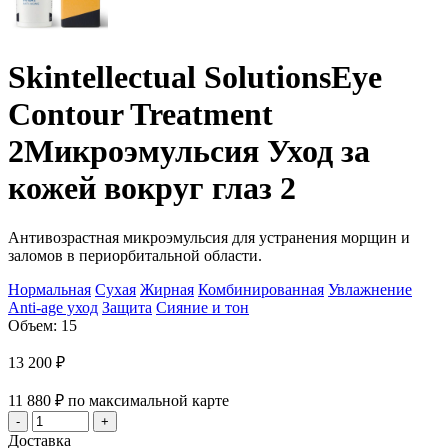
Skintellectual Solutions
Eye
Contour Treatment
2
Микроэмульсия Уход за
кожей вокруг глаз 2
Антивозрастная микроэмульсия для устранения морщин и
заломов в периорбитальной области.
Нормальная
Сухая
Жирная
Комбинированная
Увлажнение
Anti-age уход
Защита
Сияние и тон
Объем: 15
13 200
₽
11 880
₽
по максимальной карте
Доставка