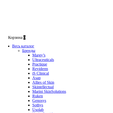
Корзина
0
Весь каталог
Бренды
Margy’s
Ultraceuticals
Practique
Reviderm
iS Clinical
Asap
Allies of Skin
Skintellectual
Marini SkinSolutions
Ruken
Genosys
Sothys
Usolab