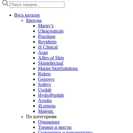
Поиск
товаров
Весь каталог
Бренды
Margy’s
Ultraceuticals
Practique
Reviderm
iS Clinical
Asap
Allies of Skin
Skintellectual
Marini SkinSolutions
Ruken
Genosys
Sothys
Usolab
HydroPeptide
Arosha
4Lemons
Majestic
По категориям
Очищение
Тоники и мисты
Сыворотки и концентраты