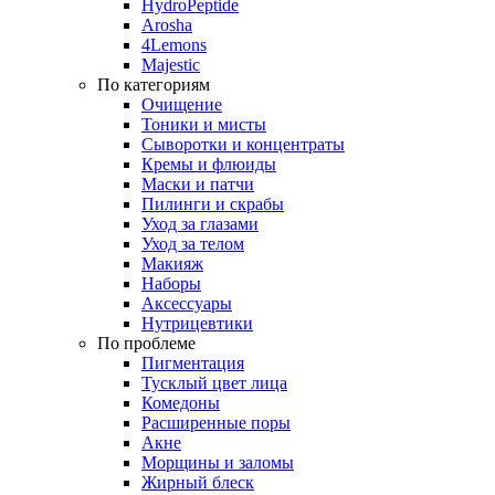
HydroPeptide
Arosha
4Lemons
Majestic
По категориям
Очищение
Тоники и мисты
Сыворотки и концентраты
Кремы и флюиды
Маски и патчи
Пилинги и скрабы
Уход за глазами
Уход за телом
Макияж
Наборы
Аксессуары
Нутрицевтики
По проблеме
Пигментация
Тусклый цвет лица
Комедоны
Расширенные поры
Акне
Морщины и заломы
Жирный блеск