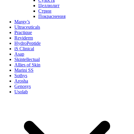
Сухость
Целлюлит
Стрии
Покраснения
Margy’s
Ultraceuticals
Practique
Reviderm
HydroPeptide
iS Clinical
Asap
Skintellectual
Allies of Skin
Marini SS
Sothys
Arosha
Genosys
Usolab