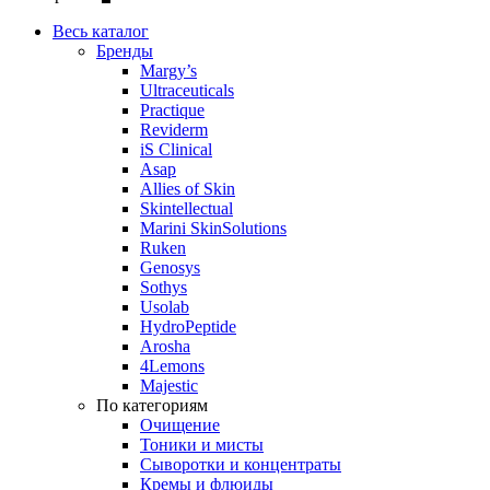
Весь каталог
Бренды
Margy’s
Ultraceuticals
Practique
Reviderm
iS Clinical
Asap
Allies of Skin
Skintellectual
Marini SkinSolutions
Ruken
Genosys
Sothys
Usolab
HydroPeptide
Arosha
4Lemons
Majestic
По категориям
Очищение
Тоники и мисты
Сыворотки и концентраты
Кремы и флюиды