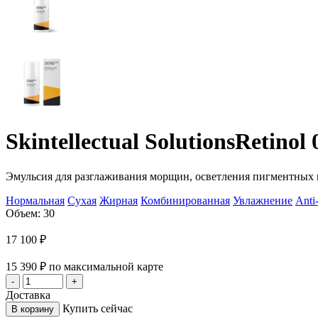
Skintellectual Solutions
Retinol
Эмульсия для разглаживания морщин, осветления пигментных п
Нормальная
Сухая
Жирная
Комбинированная
Увлажнение
Anti
Объем: 30
17 100
₽
15 390
₽
по максимальной карте
Доставка
Купить сейчас
В корзину