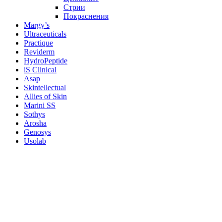
Стрии
Покраснения
Margy’s
Ultraceuticals
Practique
Reviderm
HydroPeptide
iS Clinical
Asap
Skintellectual
Allies of Skin
Marini SS
Sothys
Arosha
Genosys
Usolab