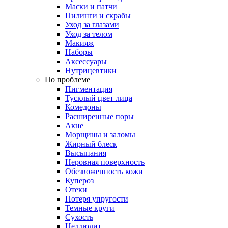
Маски и патчи
Пилинги и скрабы
Уход за глазами
Уход за телом
Макияж
Наборы
Аксессуары
Нутрицевтики
По проблеме
Пигментация
Тусклый цвет лица
Комедоны
Расширенные поры
Акне
Морщины и заломы
Жирный блеск
Высыпания
Неровная поверхность
Обезвоженность кожи
Купероз
Отеки
Потеря упругости
Темные круги
Сухость
Целлюлит