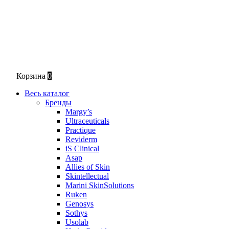
Корзина
0
Весь каталог
Бренды
Margy’s
Ultraceuticals
Practique
Reviderm
iS Clinical
Asap
Allies of Skin
Skintellectual
Marini SkinSolutions
Ruken
Genosys
Sothys
Usolab