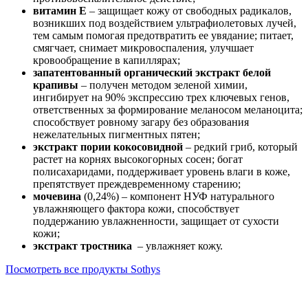
витамин Е
– защищает кожу от свободных радикалов,
возникших под воздействием ультрафиолетовых лучей,
тем самым помогая предотвратить ее увядание; питает,
смягчает, снимает микровоспаления, улучшает
кровообращение в капиллярах;
запатентованный органический экстракт белой
крапивы
– получен методом зеленой химии,
ингибирует на 90% экспрессию трех ключевых генов,
ответственных за формирование меланосом меланоцита;
способствует ровному загару без образования
нежелательных пигментных пятен;
экстракт пории кокосовидной
– редкий гриб, который
растет на корнях высокогорных сосен; богат
полисахаридами, поддерживает уровень влаги в коже,
препятствует преждевременному старению;
мочевина
(0,24%) – компонент НУФ натурального
увлажняющего фактора кожи, способствует
поддержанию увлажненности, защищает от сухости
кожи;
экстракт тростника
– увлажняет кожу.
Посмотреть все продукты Sothys