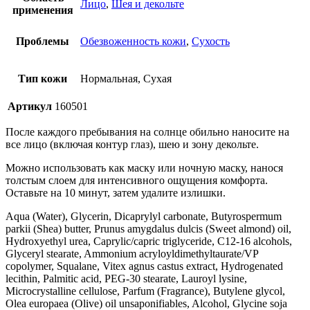
Лицо
,
Шея и декольте
применения
Проблемы
Обезвоженность кожи
,
Сухость
Тип кожи
Нормальная, Сухая
Артикул
160501
После каждого пребывания на солнце обильно наносите на
все лицо (включая контур глаз), шею и зону декольте.
Можно использовать как маску или ночную маску, нанося
толстым слоем для интенсивного ощущения комфорта.
Оставьте на 10 минут, затем удалите излишки.
Aqua (Water), Glycerin, Dicaprylyl carbonate, Butyrospermum
parkii (Shea) butter, Prunus amygdalus dulcis (Sweet almond) oil,
Hydroxyethyl urea, Caprylic/capric triglyceride, C12-16 alcohols,
Glyceryl stearate, Ammonium acryloyldimethyltaurate/VP
copolymer, Squalane, Vitex agnus castus extract, Hydrogenated
lecithin, Palmitic acid, PEG-30 stearate, Lauroyl lysine,
Microcrystalline cellulose, Parfum (Fragrance), Butylene glycol,
Olea europaea (Olive) oil unsaponifiables, Alcohol, Glycine soja