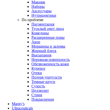
Макияж
Наборы
Аксессуары
Нутрицевтики
По проблеме
Пигментация
Тусклый цвет лица
Комедоны
Расширенные поры
Акне
Морщины и заломы
Жирный блеск
Высыпания
Неровная поверхность
Обезвоженность кожи
Купероз
Отеки
Потеря упругости
Темные круги
Сухость
Целлюлит
Стрии
Покраснения
Margy’s
Ultraceuticals