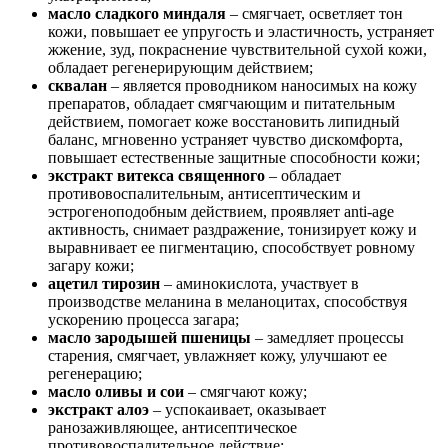
масло сладкого миндаля
– смягчает, осветляет тон
кожи, повышает ее упругость и эластичность, устраняет
жжение, зуд, покраснение чувствительной сухой кожи,
обладает регенерирующим действием;
сквалан
– является проводником наносимых на кожу
препаратов, обладает смягчающим и питательным
действием, помогает коже восстановить липидный
баланс, мгновенно устраняет чувство дискомфорта,
повышает естественные защитные способности кожи;
экстракт витекса священного
– обладает
противовоспалительным, антисептическим и
эстрогеноподобным действием, проявляет anti-age
активность, снимает раздражение, тонизирует кожу и
выравнивает ее пигментацию, способствует ровному
загару кожи;
ацетил тирозин
– аминокислота, участвует в
производстве меланина в меланоцитах, способствуя
ускорению процесса загара;
масло зародышей пшеницы
– замедляет процессы
старения, смягчает, увлажняет кожу, улучшают ее
регенерацию;
масло оливы и сои
– смягчают кожу;
экстракт алоэ
– успокаивает, оказывает
ранозаживляющее, антисептическое
противовоспалительное действие;