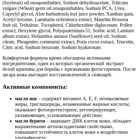
(Soybean) oil unsaponifiables, Sodium dehydroacetate, Triticum
vulgare (Wheat) germ oil unsaponifiables, Sodium PCA, Urea,
Caprylyl glycol, Aloe barbadensis leaf juice powder, Xanthan gum,
Acetyl tyrosine, Laminaria ochroleuca extract, Mauritia flexuosa
fruit oil, Trehalose, Tocopherol, Chlorhexidine digluconate, Pollen
extract, Hexylene glycol, Polyquaternium-51, Sorbic acid, Lamium
album extract, Helianthus annuus (Sunflower) seed oil, Sodium
citrate, Phragmites communis extract, Poria cocos extract, Triacetin,
Citric acid, Sodium benzoate, Sodium hyaluronate.
Комфортная формула крема обогащена активными
ингредиентами, один из которых органический экстракт
белой крапивы для борьбы с признаками фотостарения. После
загара кожа выглядит восстановленной и сияющей.
Активные компоненты:
масло ши
– содержит витамин А, E, F, неомыляемые
жиры, триглицериды, незаменимые жирные кислоты;
оказывает фотопротекторное, регенерирующее,
увлажняющее, успокаивающее действие;
масло бурити
– защищает ДНК клеток кожи, обладает
выраженными антиоксидантыми свойствами,
повышают устойчивость клеток кожи к воздействию
ультрафиолета;