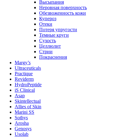
Высыпания
Неровная поверхность
Обезвоженность кожи
Купероз
Отеки
Потеря упругости
Темные круги
Сухость
Целлюлит
Стрии
Покраснения
Margy’s
Ultraceuticals
Practique
Reviderm
HydroPeptide
iS Clinical
Asap
Skintellectual
Allies of Skin
Marini SS
Sothys
Arosha
Genosys
Usolab