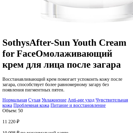
Sothys
After-Sun Youth Cream
for Face
Омолаживающий
крем для лица после загара
Восстанавливающий крем помогает успокоить кожу после
загара, способствует более равномерному загару без
появления пигментных пятен.
Нормальная
Сухая
Увлажнение
Anti-age уход
Чувствительная
кожа
Проблемная кожа
Питание и восстановление
Объем: 50
11 220
₽
10 098
₽
по максимальной карте