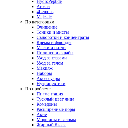
HydroPeptide
Arosha
4Lemons
Majestic
По категориям
Очищение
Тоники и мисты
Сыворотки и концентраты
Кремы и флюиды
Маски и патчи
Пилинги и скрабы
Уход за глазами
Уход за телом
Макияж
Наборы
Аксессуары
Нутрицевтики
По проблеме
Пигментация
Тусклый цвет лица
Комедоны
Расширенные поры
Акне
Морщины и заломы
Жирный блеск