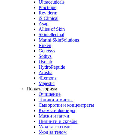
Ultraceuticals
Practique
Reviderm
iS Clinical
Asap
Allies of Skin
Skintellectual
Marini SkinSolutions
Ruken
Genosys
Sothys
Usolab
HydroPeptide
Arosha
4Lemons
Majestic
По категориям
Очищение
Тоники и мисты
Сыворотки и концентраты
Кремы и флюиды
Маски и патчи
Пилинги и скрабы
Уход за глазами
Уход за телом