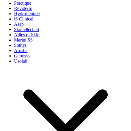
Practique
Reviderm
HydroPeptide
iS Clinical
Asap
Skintellectual
Allies of Skin
Marini SS
Sothys
Arosha
Genosys
Usolab