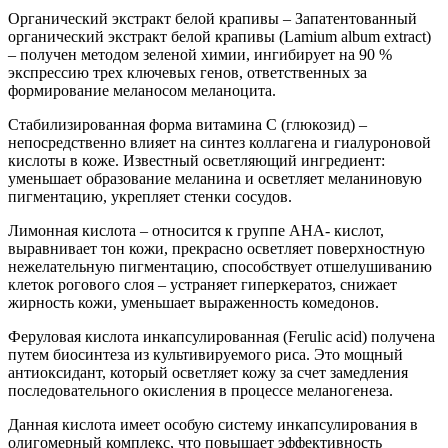
Органический экстракт белой крапивы – Запатентованный
органический экстракт белой крапивы (Lamium album extract)
– получен методом зеленой химии, ингибирует на 90 %
экспрессию трех ключевых генов, ответственных за
формирование меланосом меланоцита.
Стабилизированная форма витамина С (глюкозид) –
непосредственно влияет на синтез коллагена и гиалуроновой
кислоты в коже. Известный осветляющий ингредиент:
уменьшает образование меланина и осветляет меланиновую
пигментацию, укрепляет стенки сосудов.
Лимонная кислота – относится к группе AHA- кислот,
выравнивает тон кожи, прекрасно осветляет поверхностную
нежелательную пигментацию, способствует отшелушиванию
клеток рогового слоя – устраняет гиперкератоз, снижает
жирность кожи, уменьшает выраженность комедонов.
Феруловая кислота инкапсулированная (Ferulic acid) получена
путем биосинтеза из культивируемого риса. Это мощный
антиоксидант, который осветляет кожу за счет замедления
последовательного окисления в процессе меланогенеза.
Данная кислота имеет особую систему инкапсулирования в
олигомерный комплекс, что повышает эффективность