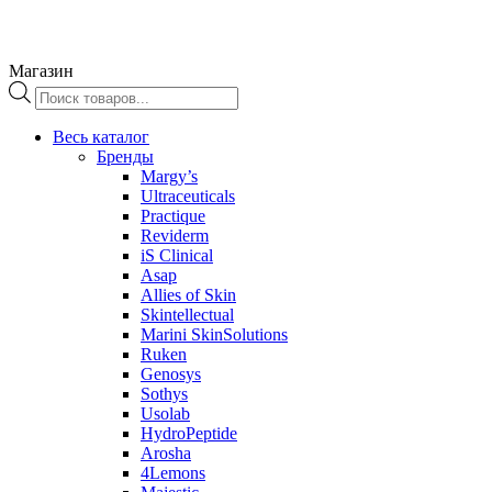
Магазин
Поиск
товаров
Весь каталог
Бренды
Margy’s
Ultraceuticals
Practique
Reviderm
iS Clinical
Asap
Allies of Skin
Skintellectual
Marini SkinSolutions
Ruken
Genosys
Sothys
Usolab
HydroPeptide
Arosha
4Lemons