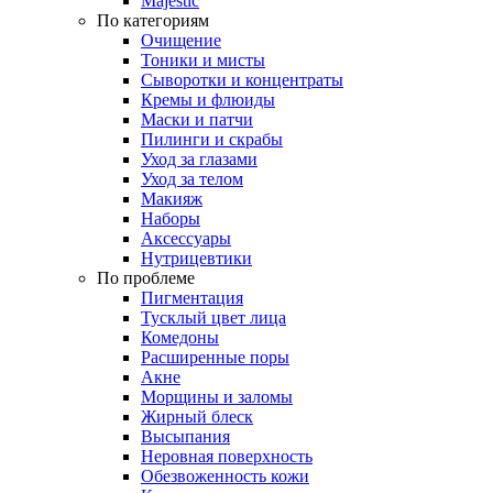
Majestic
По категориям
Очищение
Тоники и мисты
Сыворотки и концентраты
Кремы и флюиды
Маски и патчи
Пилинги и скрабы
Уход за глазами
Уход за телом
Макияж
Наборы
Аксессуары
Нутрицевтики
По проблеме
Пигментация
Тусклый цвет лица
Комедоны
Расширенные поры
Акне
Морщины и заломы
Жирный блеск
Высыпания
Неровная поверхность
Обезвоженность кожи