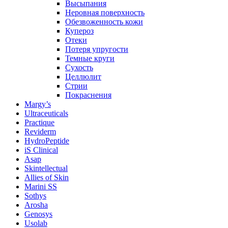
Высыпания
Неровная поверхность
Обезвоженность кожи
Купероз
Отеки
Потеря упругости
Темные круги
Сухость
Целлюлит
Стрии
Покраснения
Margy’s
Ultraceuticals
Practique
Reviderm
HydroPeptide
iS Clinical
Asap
Skintellectual
Allies of Skin
Marini SS
Sothys
Arosha
Genosys
Usolab