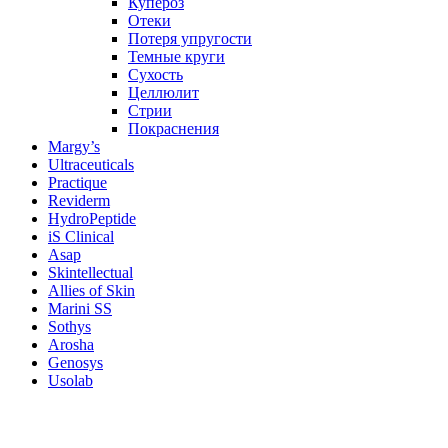
Купероз
Отеки
Потеря упругости
Темные круги
Сухость
Целлюлит
Стрии
Покраснения
Margy’s
Ultraceuticals
Practique
Reviderm
HydroPeptide
iS Clinical
Asap
Skintellectual
Allies of Skin
Marini SS
Sothys
Arosha
Genosys
Usolab