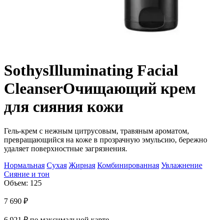
Sothys
Illuminating Facial
Cleanser
Очищающий крем
для сияния кожи
Гель-крем с нежным цитрусовым, травяным ароматом,
превращающийся на коже в прозрачную эмульсию, бережно
удаляет поверхностные загрязнения.
Нормальная
Сухая
Жирная
Комбинированная
Увлажнение
Сияние и тон
Объем: 125
7 690
₽
6 921
₽
по максимальной карте