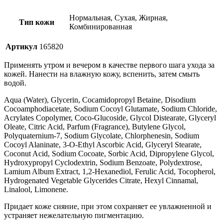
Нормальная, Сухая, Жирная,
Тип кожи
Комбинированная
Артикул
165820
Применять утром и вечером в качестве первого шага ухода за
кожей. Нанести на влажную кожу, вспенить, затем смыть
водой.
Aqua (Water), Glycerin, Cocamidopropyl Betaine, Disodium
Cocoamphodiacetate, Sodium Cocoyl Glutamate, Sodium Chloride,
Acrylates Copolymer, Coco-Glucoside, Glycol Distearate, Glyceryl
Oleate, Citric Acid, Parfum (Fragrance), Butylene Glycol,
Polyquaternium-7, Sodium Glycolate, Chlorphenesin, Sodium
Cocoyl Alaninate, 3-O-Ethyl Ascorbic Acid, Glyceryl Stearate,
Coconut Acid, Sodium Cocoate, Sorbic Acid, Dipropylene Glycol,
Hydroxypropyl Cyclodextrin, Sodium Benzoate, Polydextrose,
Lamium Album Extract, 1,2-Hexanediol, Ferulic Acid, Tocopherol,
Hydrogenated Vegetable Glycerides Citrate, Hexyl Cinnamal,
Linalool, Limonene.
Придает коже сияние, при этом сохраняет ее увлажненной и
устраняет нежелательную пигментацию.