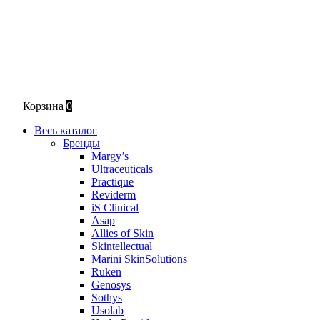
Корзина
0
Весь каталог
Бренды
Margy’s
Ultraceuticals
Practique
Reviderm
iS Clinical
Asap
Allies of Skin
Skintellectual
Marini SkinSolutions
Ruken
Genosys
Sothys
Usolab