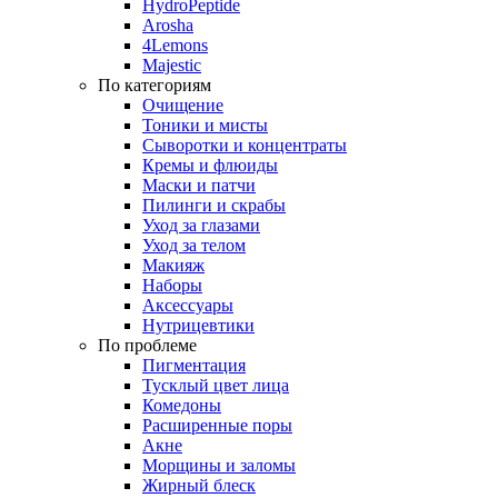
HydroPeptide
Arosha
4Lemons
Majestic
По категориям
Очищение
Тоники и мисты
Сыворотки и концентраты
Кремы и флюиды
Маски и патчи
Пилинги и скрабы
Уход за глазами
Уход за телом
Макияж
Наборы
Аксессуары
Нутрицевтики
По проблеме
Пигментация
Тусклый цвет лица
Комедоны
Расширенные поры
Акне
Морщины и заломы
Жирный блеск