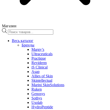
Магазин
Поиск
товаров
Весь каталог
Бренды
Margy’s
Ultraceuticals
Practique
Reviderm
iS Clinical
Asap
Allies of Skin
Skintellectual
Marini SkinSolutions
Ruken
Genosys
Sothys
Usolab
HydroPeptide