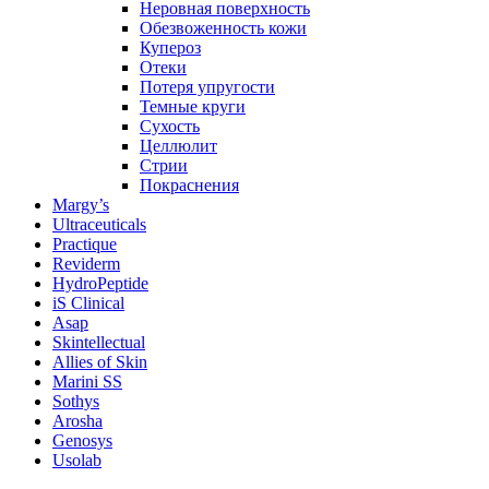
Неровная поверхность
Обезвоженность кожи
Купероз
Отеки
Потеря упругости
Темные круги
Сухость
Целлюлит
Стрии
Покраснения
Margy’s
Ultraceuticals
Practique
Reviderm
HydroPeptide
iS Clinical
Asap
Skintellectual
Allies of Skin
Marini SS
Sothys
Arosha
Genosys
Usolab