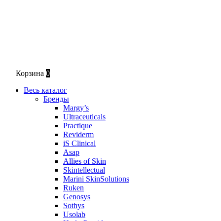
Корзина
0
Весь каталог
Бренды
Margy’s
Ultraceuticals
Practique
Reviderm
iS Clinical
Asap
Allies of Skin
Skintellectual
Marini SkinSolutions
Ruken
Genosys
Sothys
Usolab