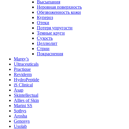
Высыпания
Неровная поверхность
Обезвоженность кожи
Купероз
Отеки
Потеря упругости
Темные круги
Сухость
Целлюлит
Стрии
Покраснения
Margy’s
Ultraceuticals
Practique
Reviderm
HydroPeptide
iS Clinical
Asap
Skintellectual
Allies of Skin
Marini SS
Sothys
Arosha
Genosys
Usolab