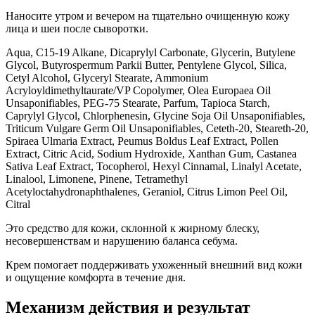
Наносите утром и вечером на тщательно очищенную кожу
лица и шеи после сыворотки.
Aqua, C15-19 Alkane, Dicaprylyl Carbonate, Glycerin, Butylene
Glycol, Butyrospermum Parkii Butter, Pentylene Glycol, Silica,
Cetyl Alcohol, Glyceryl Stearate, Ammonium
Acryloyldimethyltaurate/VP Copolymer, Olea Europaea Oil
Unsaponifiables, PEG-75 Stearate, Parfum, Tapioca Starch,
Caprylyl Glycol, Chlorphenesin, Glycine Soja Oil Unsaponifiables,
Triticum Vulgare Germ Oil Unsaponifiables, Ceteth-20, Steareth-20,
Spiraea Ulmaria Extract, Peumus Boldus Leaf Extract, Pollen
Extract, Citric Acid, Sodium Hydroxide, Xanthan Gum, Castanea
Sativa Leaf Extract, Tocopherol, Hexyl Cinnamal, Linalyl Acetate,
Linalool, Limonene, Pinene, Tetramethyl
Acetyloctahydronaphthalenes, Geraniol, Citrus Limon Peel Oil,
Citral
Это средство для кожи, склонной к жирному блеску,
несовершенствам и нарушению баланса себума.
Крем помогает поддерживать ухоженный внешний вид кожи
и ощущение комфорта в течение дня.
Механизм действия и результат