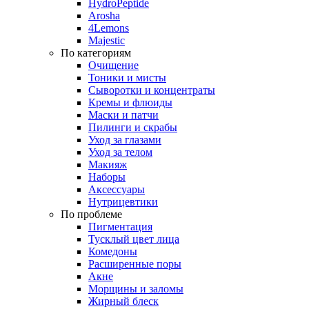
HydroPeptide
Arosha
4Lemons
Majestic
По категориям
Очищение
Тоники и мисты
Сыворотки и концентраты
Кремы и флюиды
Маски и патчи
Пилинги и скрабы
Уход за глазами
Уход за телом
Макияж
Наборы
Аксессуары
Нутрицевтики
По проблеме
Пигментация
Тусклый цвет лица
Комедоны
Расширенные поры
Акне
Морщины и заломы
Жирный блеск