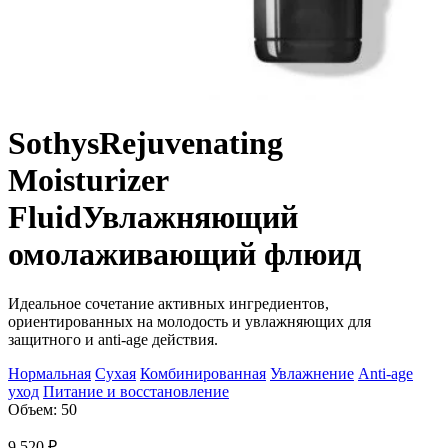
Sothys
Rejuvenating
Moisturizer
Fluid
Увлажняющий
омолаживающий флюид
Идеальное сочетание активных ингредиентов,
ориентированных на молодость и увлажняющих для
защитного и anti-age действия.
Нормальная
Сухая
Комбинированная
Увлажнение
Anti-age
уход
Питание и восстановление
Объем: 50
9 520
₽