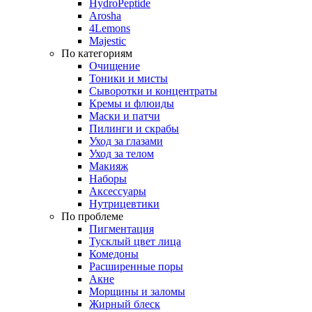
HydroPeptide
Arosha
4Lemons
Majestic
По категориям
Очищение
Тоники и мисты
Сыворотки и концентраты
Кремы и флюиды
Маски и патчи
Пилинги и скрабы
Уход за глазами
Уход за телом
Макияж
Наборы
Аксессуары
Нутрицевтики
По проблеме
Пигментация
Тусклый цвет лица
Комедоны
Расширенные поры
Акне
Морщины и заломы
Жирный блеск