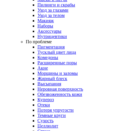
Пилинги и скрабы
Уход за глазами
Уход за телом
Макияж
Наборы
Аксессуары
Нутрицевтики
По проблеме
Пигментация
Тусклый цвет лица
Комедоны
Расширенные поры
Акне
Морщины и заломы
Жирный блеск
Высыпания
Неровная поверхность
Обезвоженность кожи
Купероз
Отеки
Потеря упругости
Темные круги
Сухость
Целлюлит