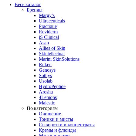
Весь каталог
Бренды
Margy’s
Ultraceuticals
Practique
Reviderm
iS Clinical
Asap
Allies of Skin
Skintellectual
Marini SkinSolutions
Ruken
Genosys
Sothys
Usolab
HydroPeptide
Arosha
4Lemons
Majestic
По категориям
Очищение
Тоники и мисты
Сыворотки и концентраты
Кремы и флюиды
Маски и патчи