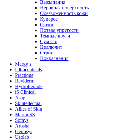
Высыпания
Неровная поверхность
Обезвоженность кожи
Купероз
Отеки
Потеря упругости
Темные круги
Сухость
Целлюлит
Стрии
Покраснения
Margy’s
Ultraceuticals
Practique
Reviderm
HydroPeptide
iS Clinical
Asap
Skintellectual
Allies of Skin
Marini SS
Sothys
Arosha
Genosys
Usolab