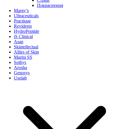
Стрии
Покраснения
Margy’s
Ultraceuticals
Practique
Reviderm
HydroPeptide
iS Clinical
Asap
Skintellectual
Allies of Skin
Marini SS
Sothys
Arosha
Genosys
Usolab