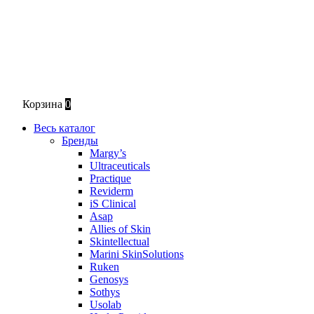
Корзина
0
Весь каталог
Бренды
Margy’s
Ultraceuticals
Practique
Reviderm
iS Clinical
Asap
Allies of Skin
Skintellectual
Marini SkinSolutions
Ruken
Genosys
Sothys
Usolab