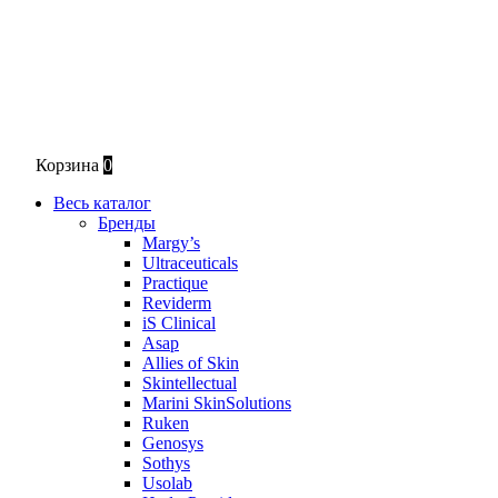
Корзина
0
Весь каталог
Бренды
Margy’s
Ultraceuticals
Practique
Reviderm
iS Clinical
Asap
Allies of Skin
Skintellectual
Marini SkinSolutions
Ruken
Genosys
Sothys
Usolab