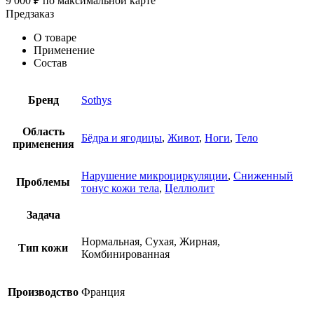
9 000
₽
по максимальной карте
Предзаказ
О товаре
Применение
Состав
Бренд
Sothys
Область
Бёдра и ягодицы
,
Живот
,
Ноги
,
Тело
применения
Нарушение микроциркуляции
,
Сниженный
Проблемы
тонус кожи тела
,
Целлюлит
Задача
Нормальная, Сухая, Жирная,
Тип кожи
Комбинированная
Производство
Франция