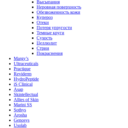
Высыпания
Неровная поверхность
Обезвоженность кожи
Купероз
Отеки
Потеря упругости
Темные круги
Сухость
Целлюлит
Стрии
Покраснения
Margy’s
Ultraceuticals
Practique
Reviderm
HydroPeptide
iS Clinical
Asap
Skintellectual
Allies of Skin
Marini SS
Sothys
Arosha
Genosys
Usolab