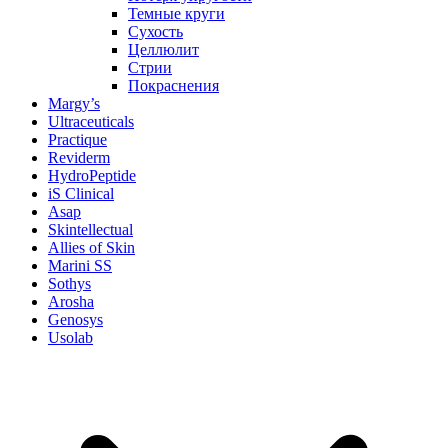
Темные круги
Сухость
Целлюлит
Стрии
Покраснения
Margy’s
Ultraceuticals
Practique
Reviderm
HydroPeptide
iS Clinical
Asap
Skintellectual
Allies of Skin
Marini SS
Sothys
Arosha
Genosys
Usolab