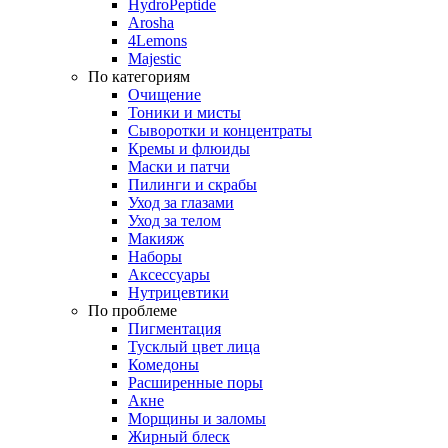
HydroPeptide
Arosha
4Lemons
Majestic
По категориям
Очищение
Тоники и мисты
Сыворотки и концентраты
Кремы и флюиды
Маски и патчи
Пилинги и скрабы
Уход за глазами
Уход за телом
Макияж
Наборы
Аксессуары
Нутрицевтики
По проблеме
Пигментация
Тусклый цвет лица
Комедоны
Расширенные поры
Акне
Морщины и заломы
Жирный блеск