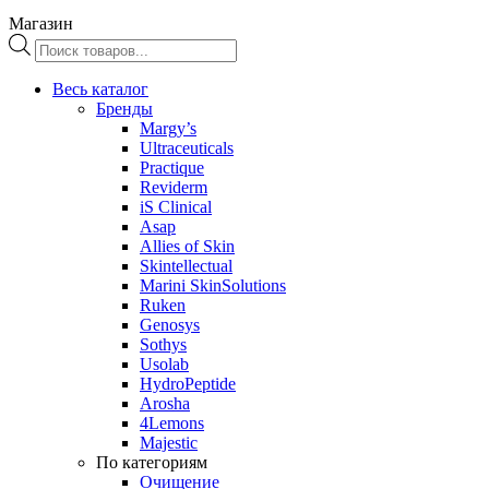
Магазин
Поиск
товаров
Весь каталог
Бренды
Margy’s
Ultraceuticals
Practique
Reviderm
iS Clinical
Asap
Allies of Skin
Skintellectual
Marini SkinSolutions
Ruken
Genosys
Sothys
Usolab
HydroPeptide
Arosha
4Lemons
Majestic
По категориям
Очищение