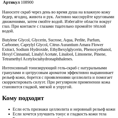
Артикул
108900
Наносите скраб через день во время душа на влажную кожу
бедер, ягодиц, живота и рук. Активно массируйте круговыми
движениями, затем смойте водой. Избегайте области вокруг
глаз. При контакте с глазами тщательно промойте тёплой
водой.
Butylene Glycol, Glycerin, Sucrose, Aqua, Perlite, Parfum,
Carbomer, Caprylyl Glycol, Citrus Aurantium Amara Flower
Extract, Sodium Hydroxide, Ethylhexylglycerin, Phenoxyethanol,
Hexyl Cinnamal, Linalyl Acetate, Linalool, Limonene, Pinene,
Tetramethyl Acetyloctahydronaphthalenes.
Интенсивный тонизирующий гель-скраб с натуральными
гранулами и цитрусовым ароматом эффективно выравнивает
рельеф кожи, борется с проявлениями целлюлита и помогает
скорректировать силуэт. При регулярном применении кожа
становится гладкой, мягкой и упругой.
Кому подходит
Если есть признаки целлюлита и неровный рельеф кожи
Если хочется улучшить тонус и гладкость кожи тела