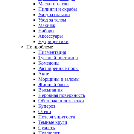
Маски и патчи
Пилинги и скрабы
Уход за глазами
Уход за телом
Макияж
Наборы
Аксессуары
Нутрицевтики
По проблеме
Пигментация
Тусклый цвет лица
Комедоны
Расширенные поры
Акне
Морщины и заломы
Жирный блеск
Высыпания
Неровная поверхность
Обезвоженность кожи
Купероз
Отеки
Потеря упругости
Темные круги
Сухость
Целлюлит