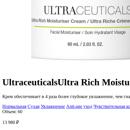
Ultraceuticals
Ultra Rich Moist
Крем обеспечивает в 4 раза более глубокое увлажнение, чем ги
Нормальная
Сухая
Увлажнение
Anti-age уход
Чувствительная к
Объем: 60
13 980
₽