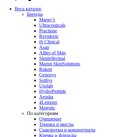
Весь каталог
Бренды
Margy’s
Ultraceuticals
Practique
Reviderm
iS Clinical
Asap
Allies of Skin
Skintellectual
Marini SkinSolutions
Ruken
Genosys
Sothys
Usolab
HydroPeptide
Arosha
4Lemons
Majestic
По категориям
Очищение
Тоники и мисты
Сыворотки и концентраты
Кремы и флюиды