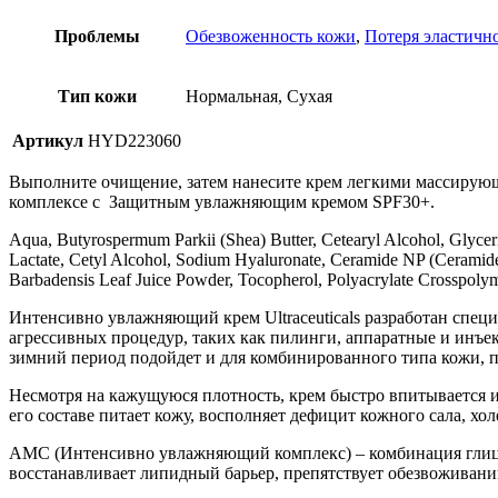
Проблемы
Обезвоженность кожи
,
Потеря эластичн
Тип кожи
Нормальная, Сухая
Артикул
HYD223060
Выполните очищение, затем нанесите крем легкими массирующ
комплексе с Защитным увлажняющим кремом SPF30+.
Aqua, Butyrospermum Parkii (Shea) Butter, Cetearyl Alcohol, Glyce
Lactate, Cetyl Alcohol, Sodium Hyaluronate, Ceramide NP (Ceramide 
Barbadensis Leaf Juice Powder, Tocopherol, Polyacrylate Crosspoly
Интенсивно увлажняющий крем Ultraceuticals разработан спец
агрессивных процедур, таких как пилинги, аппаратные и инъе
зимний период подойдет и для комбинированного типа кожи, по
Несмотря на кажущуюся плотность, крем быстро впитывается 
его составе питает кожу, восполняет дефицит кожного сала, х
AMC (Интенсивно увлажняющий комплекс) – комбинация глицер
восстанавливает липидный барьер, препятствует обезвоживани