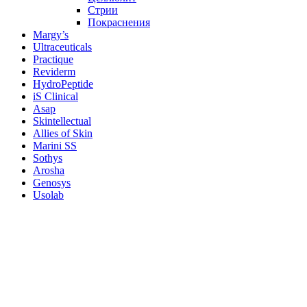
Стрии
Покраснения
Margy’s
Ultraceuticals
Practique
Reviderm
HydroPeptide
iS Clinical
Asap
Skintellectual
Allies of Skin
Marini SS
Sothys
Arosha
Genosys
Usolab