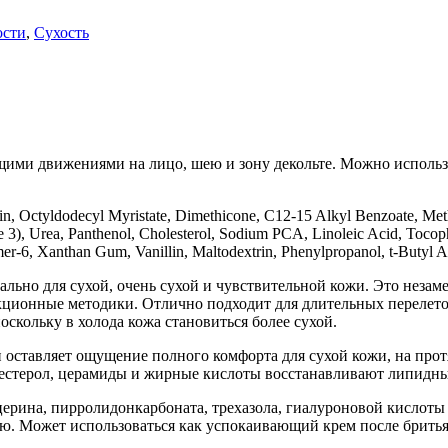
ости
,
Сухость
ими движениями на лицо, шею и зону декольте. Можно использов
rin, Octyldodecyl Myristate, Dimethicone, C12-15 Alkyl Benzoate, Me
3), Urea, Panthenol, Cholesterol, Sodium PCA, Linoleic Acid, Tocoph
mer-6, Xanthan Gum, Vanillin, Maltodextrin, Phenylpropanol, t-Butyl
иально для сухой, очень сухой и чувствительной кожи. Это нез
кционные методики. Отлично подходит для длительных перелето
скольку в холода кожа становиться более сухой.
и оставляет ощущение полного комфорта для сухой кожи, на пр
олестерол, церамиды и жирные кислоты восстанавливают липидны
ина, пирролидонкарбоната, трехазола, гиалуроновой кислоты 
ю. Может использоваться как успокаивающий крем после бритья