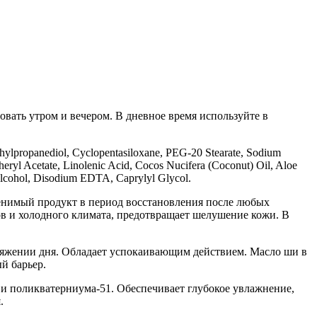
ать утром и вечером. В дневное время используйте в
thylpropanediol, Cyclopentasiloxane, PEG-20 Stearate, Sodium
eryl Acetate, Linolenic Acid, Cocos Nucifera (Coconut) Oil, Aloe
 Alcohol, Disodium EDTA, Caprylyl Glycol.
аменимый продукт в период восстановления после любых
в и холодного климата, предотвращает шелушение кожи. В
отяжении дня. Обладает успокаивающим действием. Масло ши в
й барьер.
и поликватерниума-51. Обеспечивает глубокое увлажнение,
.