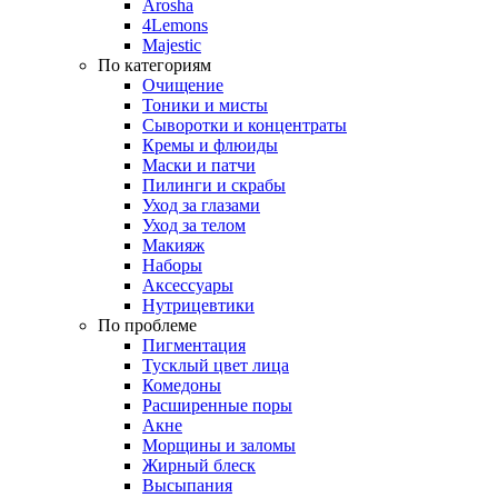
Arosha
4Lemons
Majestic
По категориям
Очищение
Тоники и мисты
Сыворотки и концентраты
Кремы и флюиды
Маски и патчи
Пилинги и скрабы
Уход за глазами
Уход за телом
Макияж
Наборы
Аксессуары
Нутрицевтики
По проблеме
Пигментация
Тусклый цвет лица
Комедоны
Расширенные поры
Акне
Морщины и заломы
Жирный блеск
Высыпания