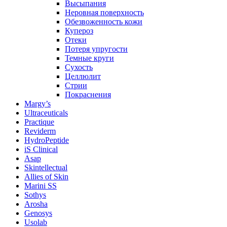
Высыпания
Неровная поверхность
Обезвоженность кожи
Купероз
Отеки
Потеря упругости
Темные круги
Сухость
Целлюлит
Стрии
Покраснения
Margy’s
Ultraceuticals
Practique
Reviderm
HydroPeptide
iS Clinical
Asap
Skintellectual
Allies of Skin
Marini SS
Sothys
Arosha
Genosys
Usolab