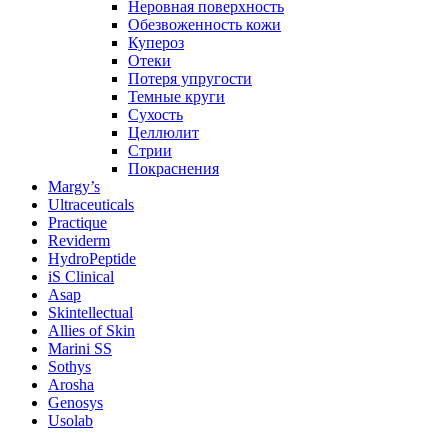
Неровная поверхность
Обезвоженность кожи
Купероз
Отеки
Потеря упругости
Темные круги
Сухость
Целлюлит
Стрии
Покраснения
Margy’s
Ultraceuticals
Practique
Reviderm
HydroPeptide
iS Clinical
Asap
Skintellectual
Allies of Skin
Marini SS
Sothys
Arosha
Genosys
Usolab