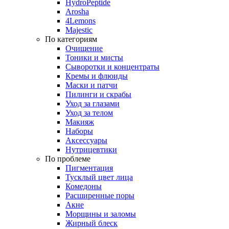
HydroPeptide
Arosha
4Lemons
Majestic
По категориям
Очищение
Тоники и мисты
Сыворотки и концентраты
Кремы и флюиды
Маски и патчи
Пилинги и скрабы
Уход за глазами
Уход за телом
Макияж
Наборы
Аксессуары
Нутрицевтики
По проблеме
Пигментация
Тусклый цвет лица
Комедоны
Расширенные поры
Акне
Морщины и заломы
Жирный блеск