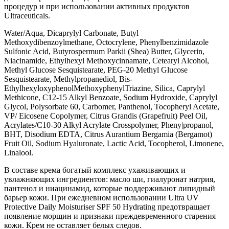
процедур и при использовании активных продуктов
Ultraceuticals.
Water/Aqua, Dicaprylyl Carbonate, Butyl
Methoxydibenzoylmethane, Octocrylene, Phenylbenzimidazole
Sulfonic Acid, Butyrospermum Parkii (Shea) Butter, Glycerin,
Niacinamide, Ethylhexyl Methoxycinnamate, Cetearyl Alcohol,
Methyl Glucose Sesquistearate, PEG-20 Methyl Glucose
Sesquistearate, Methylpropanediol, Bis-
EthylhexyloxyphenolMethoxyphenylTriazine, Silica, Caprylyl
Methicone, C12-15 Alkyl Benzoate, Sodium Hydroxide, Caprylyl
Glycol, Polysorbate 60, Carbomer, Panthenol, Tocopheryl Acetate,
VP/ Eicosene Copolymer, Citrus Grandis (Grapefruit) Peel Oil,
Acrylates/C10-30 Alkyl Acrylate Crosspolymer, Pheny|propanol,
BHT, Disodium EDTA, Citrus Aurantium Bergamia (Bergamot)
Fruit Oil, Sodium Hyaluronate, Lactic Acid, Tocopherol, Limonene,
Linalool.
В составе крема богатый комплекс ухаживающих и
увлажняющих ингредиентов: масло ши, гиалуронат натрия,
пантенол и ниацинамид, которые поддерживают липидный
барьер кожи. При ежедневном использовании Ultra UV
Protective Daily Moisturiser SPF 50 Hydrating предотвращает
появление морщин и признаки преждевременного старения
кожи. Крем не оставляет белых следов.