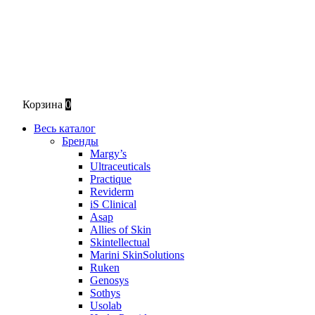
Корзина
0
Весь каталог
Бренды
Margy’s
Ultraceuticals
Practique
Reviderm
iS Clinical
Asap
Allies of Skin
Skintellectual
Marini SkinSolutions
Ruken
Genosys
Sothys
Usolab