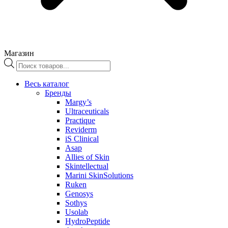
Магазин
Поиск
товаров
Весь каталог
Бренды
Margy’s
Ultraceuticals
Practique
Reviderm
iS Clinical
Asap
Allies of Skin
Skintellectual
Marini SkinSolutions
Ruken
Genosys
Sothys
Usolab
HydroPeptide