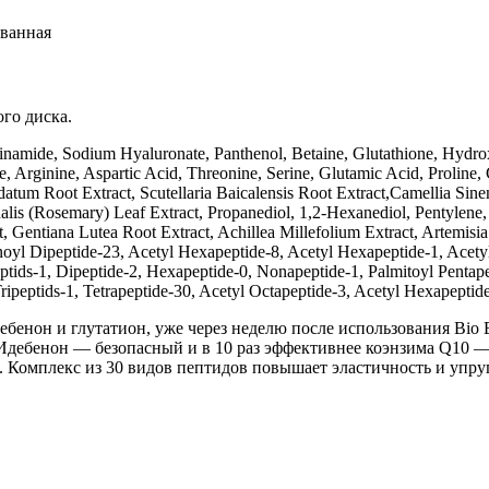
ованная
го диска.
acinamide, Sodium Hyaluronate, Panthenol, Betaine, Glutathione, Hyd
 Arginine, Aspartic Acid, Threonine, Serine, Glutamic Acid, Proline, G
atum Root Extract, Scutellaria Baicalensis Root Extract,Camellia Sinen
lis (Rosemary) Leaf Extract, Propanediol, 1,2-Hexanediol, Pentylene, 
, Gentiana Lutea Root Extract, Achillea Millefolium Extract, Artemisia 
yl Dipeptide-23, Acetyl Hexapeptide-8, Acetyl Hexapeptide-1, Acetyl T
ptids-1, Dipeptide-2, Hexapeptide-0, Nonapeptide-1, Palmitoyl Pentapep
Tripeptids-1, Tetrapeptide-30, Acetyl Octapeptide-3, Acetyl Hexapeptid
енон и глутатион, уже через неделю после использования Bio Br
 Идебенон — безопасный и в 10 раз эффективнее коэнзима Q10 —
 Комплекс из 30 видов пептидов повышает эластичность и упруг