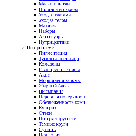
Маски и патчи
Пилинги и скрабы
Уход за глазами
Уход за телом
Макияж
Наборы
Аксессуары
Нутрицевтики
По проблеме
Пигментация
Тусклый цвет лица
Комедоны
Расширенные поры
Акне
Морщины и заломы
Жирный блеск
Высыпания
Неровная поверхность
Обезвоженность кожи
Купероз
Отеки
Потеря упругости
Темные круги
Сухость
Целлюлит