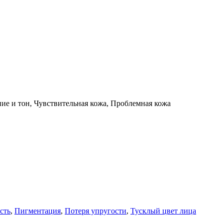
ние и тон, Чувствительная кожа, Проблемная кожа
сть
,
Пигментация
,
Потеря упругости
,
Тусклый цвет лица