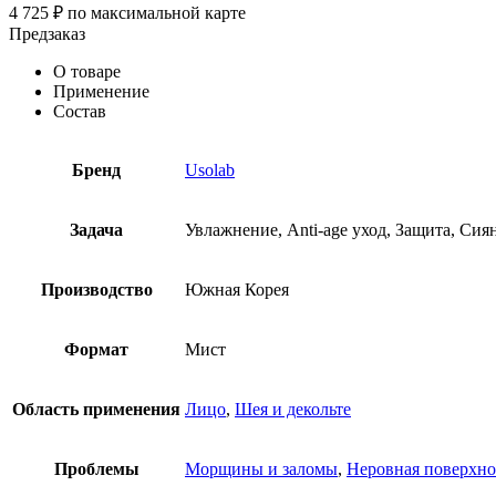
4 725
₽
по максимальной карте
Предзаказ
О товаре
Применение
Состав
Бренд
Usolab
Задача
Увлажнение, Anti-age уход, Защита, Сия
Производство
Южная Корея
Формат
Мист
Область применения
Лицо
,
Шея и декольте
Проблемы
Морщины и заломы
,
Неровная поверхно