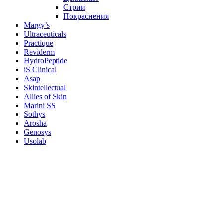
Стрии
Покраснения
Margy’s
Ultraceuticals
Practique
Reviderm
HydroPeptide
iS Clinical
Asap
Skintellectual
Allies of Skin
Marini SS
Sothys
Arosha
Genosys
Usolab