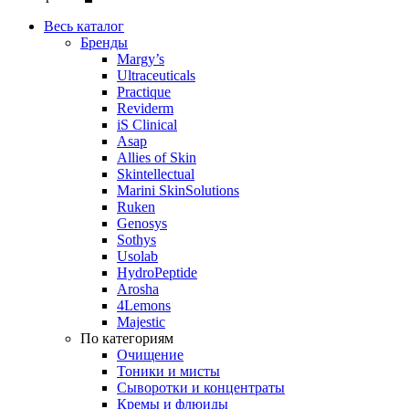
Весь каталог
Бренды
Margy’s
Ultraceuticals
Practique
Reviderm
iS Clinical
Asap
Allies of Skin
Skintellectual
Marini SkinSolutions
Ruken
Genosys
Sothys
Usolab
HydroPeptide
Arosha
4Lemons
Majestic
По категориям
Очищение
Тоники и мисты
Сыворотки и концентраты
Кремы и флюиды