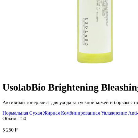
Usolab
Bio Brightening Bleashin
Активный тонер-мист для ухода за тусклой кожей и борьбы с 
Нормальная
Сухая
Жирная
Комбинированная
Увлажнение
Anti
Объем: 150
5 250
₽