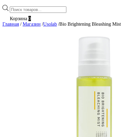
Поиск
товаров
Корзина
0
Главная
/
Магазин
/
Usolab
/
Bio Brightening Bleashing Mist