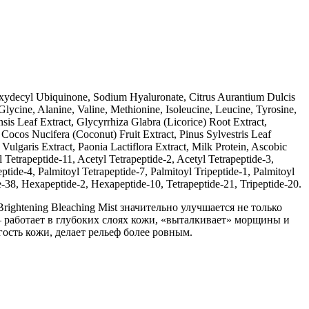
roxydecyl Ubiquinone, Sodium Hyaluronate, Citrus Aurantium Dulcis
lycine, Alanine, Valine, Methionine, Isoleucine, Leucine, Tyrosine,
sis Leaf Extract, Glycyrrhiza Glabra (Licorice) Root Extract,
Cocos Nucifera (Coconut) Fruit Extract, Pinus Sylvestris Leaf
Vulgaris Extract, Paonia Lactiflora Extract, Milk Protein, Ascobic
etrapeptide-11, Acetyl Tetrapeptide-2, Acetyl Tetrapeptide-3,
tide-4, Palmitoyl Tetrapeptide-7, Palmitoyl Tripeptide-1, Palmitoyl
e-38, Hexapeptide-2, Hexapeptide-10, Tetrapeptide-21, Tripeptide-20.
ightening Bleaching Mist значительно улучшается не только
 работает в глубоких слоях кожи, «выталкивает» морщины и
ость кожи, делает рельеф более ровным.