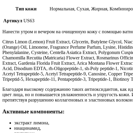
Тип кожи
Нормальная, Сухая, Жирная, Комбинир
Артикул
US63
Нанести утром и вечером на очищенную кожу с помощью ватно
Citrus Limon (Lemon) Fruit Extract, Glycerin, Butylene Glycol, Ni
(Orange) Oil, Limonene, Fragrance Perfume Parfum, Lysine, Histidine,
Phenylalanine, Cysteine, Centella Asiatica Extract, Polygonum Cuspid
Chamomilla Recutita (Matricaria) Flower Extract, Rosmarinus Officina
Extract, Gardenia Florida Fruit Extract, Arica Montana Flower Extract
Acid, Disodium EDTA, rh-Oligopeptide-1, sh-Poly peptide-1, Nicotino
Acetyl Tetrapeptide-5, Acetyl Tetrapeptide-9, Canosine, Copper Tripe
Tripeptid-5, Hexapeptide-11, Pentapeptide-3, Tripeptide-1, Biotinoy 
Благодаря высокому содержанию таких антиоксидантов, как идеб
цвет лица, но и повышается увлажненность и упругость кожи.
препятствуя разрушению коллагеновых и эластиновых волокон.
Активные компоненты:
экстракт лимона,
ниацинамид,