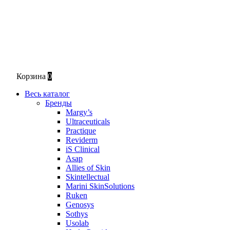
Корзина
0
Весь каталог
Бренды
Margy’s
Ultraceuticals
Practique
Reviderm
iS Clinical
Asap
Allies of Skin
Skintellectual
Marini SkinSolutions
Ruken
Genosys
Sothys
Usolab