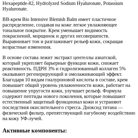
Hexapeptide-82, Hydrolyzed Sodium Hyaluronate, Potassium
Hyaluronate.
BB-крем Bio Intensive Blemish Balm имеет пластичное
распределение, создавая на коже легкое увлажняющее
тональное покрытие. Крем уменьшает видимость
покраснений, морщинок и других несовершенств.
Выравнивает тон и разглаживает рельеф кожи, сокращая
возрастные изменения.
В основе состава лежит экстракт центеллы азиатской,
который укрепляет барьерные функции кожи, снижает
реактивность. ПДРН 3% и гидролизованный коллаген 5%
оказывают регенерирующий и омолаживающий эффект.
Благодаря 10 видам гиалуроновой кислоты в составе, крем
повышает общий уровень увлажненности кожи, работает на
повышение упругости кожи, улучшает рельеф. Формула
содержит пептиды нового поколения, которые повышают
естественный защитный функционал кожи и устраняют
последствия окислительного стресса. Диоксид титана —
физический фильтр, препятствующий пагубному воздействию
на кожу УФ-лучей.
Активные компоненты: