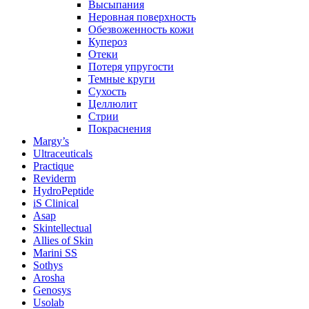
Высыпания
Неровная поверхность
Обезвоженность кожи
Купероз
Отеки
Потеря упругости
Темные круги
Сухость
Целлюлит
Стрии
Покраснения
Margy’s
Ultraceuticals
Practique
Reviderm
HydroPeptide
iS Clinical
Asap
Skintellectual
Allies of Skin
Marini SS
Sothys
Arosha
Genosys
Usolab