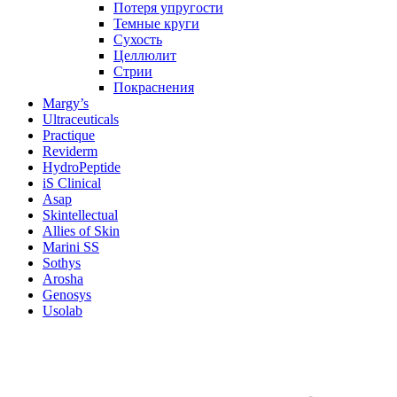
Потеря упругости
Темные круги
Сухость
Целлюлит
Стрии
Покраснения
Margy’s
Ultraceuticals
Practique
Reviderm
HydroPeptide
iS Clinical
Asap
Skintellectual
Allies of Skin
Marini SS
Sothys
Arosha
Genosys
Usolab