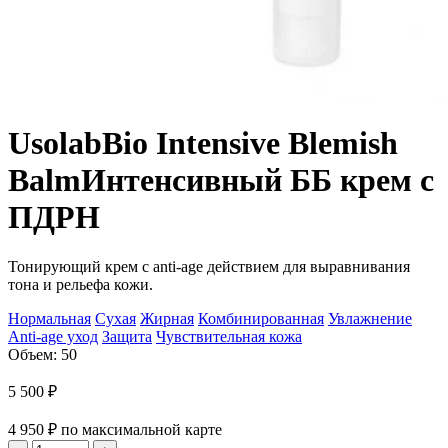
Usolab
Bio Intensive Blemish
Balm
Интенсивный ББ крем с
ПДРН
Тонирующий крем с anti-age действием для выравнивания
тона и рельефа кожи.
Нормальная
Сухая
Жирная
Комбинированная
Увлажнение
Anti-age уход
Защита
Чувствительная кожа
Объем: 50
5 500
₽
4 950
₽
по максимальной карте