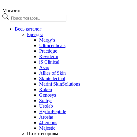
Магазин
Поиск
товаров
Весь каталог
Бренды
Margy’s
Ultraceuticals
Practique
Reviderm
iS Clinical
Asap
Allies of Skin
Skintellectual
Marini SkinSolutions
Ruken
Genosys
Sothys
Usolab
HydroPeptide
Arosha
4Lemons
Majestic
По категориям