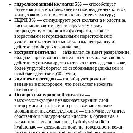
гидролизованный коллаген 5%
— способствует
регенерации и восстановлению поврежденных клеток
кожи, заживляет и восстанавливает ее структуру;
ПДРН 3%
— стимулируют рост коллагена и эластина,
восстанавливают изнутри структуру кожи,
поврежденную внешними факторами, а также
возрастными и гормональными перестройками;
усиливают клеточный метаболизм, нейтрализуют
действие свободных радикалов;
экстракт центеллы
— заживляет, снимает раздражение,
обладает противовоспалительным и омолаживающим
действием; стимулирует синтез коллагена, делает кожу
более упругой; борется со свободными радикалами и
ослабляет действие УФ-лучей;
комплекс пептидов
— ингибируют реакции,
вызванные кислородом, что позволяет избежать
окисления;
10 видов гиалуроновой кислоты
—
высокомолекулярная увлажняет верхний слой
эпидермиса и эффективно разглаживает мелкие
морщинки; низкомолекулярная — стимулирует синтез
собственной гиалуроновой кислоты в организме, а
также коллагена и эластина; hydrolyzed sodium
hyaluronate — удерживает воду на поверхности кожи,
питает роговой слой; sodium acetylated hyaluronate —