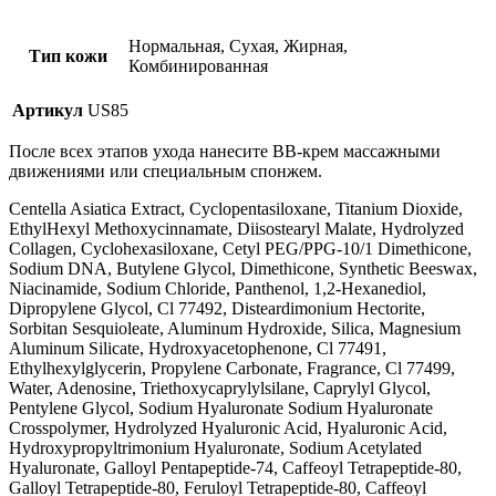
Нормальная, Сухая, Жирная,
Тип кожи
Комбинированная
Артикул
US85
После всех этапов ухода нанесите BB-крем массажными
движениями или специальным спонжем.
Centella Asiatica Extract, Cyclopentasiloxane, Titanium Dioxide,
EthylHexyl Methoxycinnamate, Diisostearyl Malate, Hydrolyzed
Collagen, Cyclohexasiloxane, Cetyl PEG/PPG-10/1 Dimethicone,
Sodium DNA, Butylene Glycol, Dimethicone, Synthetic Beeswax,
Niacinamide, Sodium Chloride, Panthenol, 1,2-Hexanediol,
Dipropylene Glycol, Cl 77492, Disteardimonium Hectorite,
Sorbitan Sesquioleate, Aluminum Hydroxide, Silica, Magnesium
Aluminum Silicate, Hydroxyacetophenone, Cl 77491,
Ethylhexylglycerin, Propylene Carbonate, Fragrance, Cl 77499,
Water, Adenosine, Triethoxycaprylylsilane, Caprylyl Glycol,
Pentylene Glycol, Sodium Hyaluronate Sodium Hyaluronate
Crosspolymer, Hydrolyzed Hyaluronic Acid, Hyaluronic Acid,
Hydroxypropyltrimonium Hyaluronate, Sodium Acetylated
Hyaluronate, Galloyl Pentapeptide-74, Caffeoyl Tetrapeptide-80,
Galloyl Tetrapeptide-80, Feruloyl Tetrapeptide-80, Caffeoyl