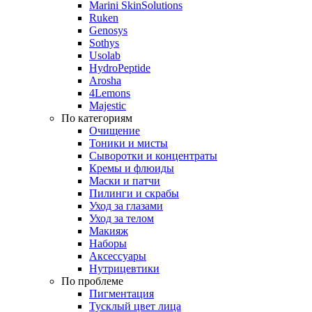
Marini SkinSolutions
Ruken
Genosys
Sothys
Usolab
HydroPeptide
Arosha
4Lemons
Majestic
По категориям
Очищение
Тоники и мисты
Сыворотки и концентраты
Кремы и флюиды
Маски и патчи
Пилинги и скрабы
Уход за глазами
Уход за телом
Макияж
Наборы
Аксессуары
Нутрицевтики
По проблеме
Пигментация
Тусклый цвет лица