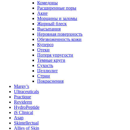
Комедоны
Расширенные поры
Акне
Морщины и заломы
Жирный блеск
Высыпания
Неровная поверхность
Обезвоженность кожи
Купероз
Отеки
Потеря упругости
Темные круги
Сухость
Целлюлит
Стрии
Покраснения
Margy’s
Ultraceuticals
Practique
Reviderm
HydroPeptide
iS Clinical
Asap
Skintellectual
Allies of Skin