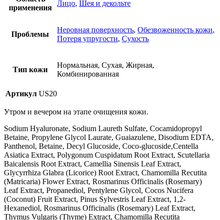
Лицо
,
Шея и декольте
применения
Неровная поверхность
,
Обезвоженность кожи
,
Проблемы
Потеря упругости
,
Сухость
Нормальная, Сухая, Жирная,
Тип кожи
Комбинированная
Артикул
US20
Утром и вечером на этапе очищения кожи.
Sodium Hyaluronate, Sodium Laureth Sulfate, Cocamidopropyl
Betaine, Propylene Glycol Laurate, Guaiazulene, Disodium EDTA,
Panthenol, Betaine, Decyl Glucoside, Coco-glucoside,Centella
Asiatica Extract, Polygonum Cuspidatum Root Extract, Scutellaria
Baicalensis Root Extract, Camellia Sinensis Leaf Extract,
Glycyrrhiza Glabra (Licorice) Root Extract, Chamomilla Recutita
(Matricaria) Flower Extract, Rosmarinus Officinalis (Rosemary)
Leaf Extract, Propanediol, Pentylene Glycol, Cocos Nucifera
(Coconut) Fruit Extract, Pinus Sylvestris Leaf Extract, 1,2-
Hexanediol, Rosmarinus Officinalis (Rosemary) Leaf Extract,
Thymus Vulgaris (Thyme) Extract, Chamomilla Recutita