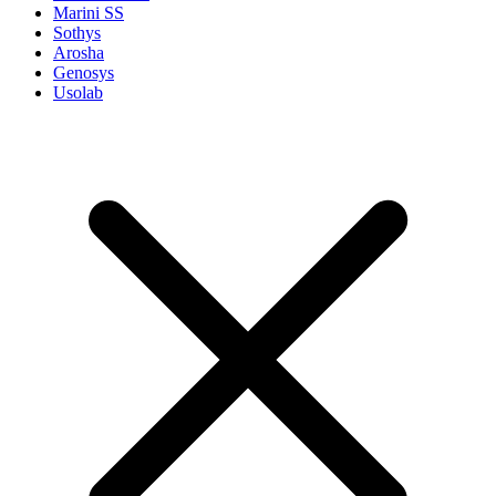
Marini SS
Sothys
Arosha
Genosys
Usolab