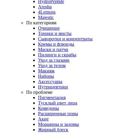
HydroPeptide
Arosha
4Lemons
Majestic
По категориям
Очищение
Тоники и мисты
Сыворотки и концентраты
Кремы и флюиды
Маски и патчи
Пилинги и скрабы
Уход за глазами
Уход за телом
Макияж
Наборы
Аксессуары
Нутрицевтики
По проблеме
Пигментация
Тусклый цвет лица
Комедоны
Расширенные поры
Акне
Морщины и заломы
Жирный блеск