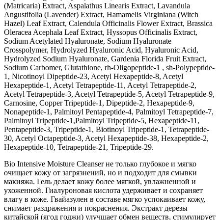
(Matricaria) Extract, Aspalathus Linearis Extract, Lavandula
Angustifolia (Lavender) Extract, Hamamelis Virginiana (Witch
Hazel) Leaf Extract, Calendula Officinalis Flower Extract, Brassica
Oleracea Acephala Leaf Extract, Hyssopus Officinalis Extract,
Sodium Acetylated Hyaluronate, Sodium Hyaluronate
Crosspolymer, Hydrolyzed Hyaluronic Acid, Hyaluronic Acid,
Hydrolyzed Sodium Hyaluronate, Gardenia Florida Fruit Extract,
Sodium Carbomer, Glutathione, rh-Oligopeptide-1 , sh-Polypeptide-
1, Nicotinoyl Dipeptide-23, Acetyl Hexapeptide-8, Acetyl
Hexapeptide-1, Acetyl Tetrapeptide-11, Acetyl Tetrapeptide-2,
Acetyl Tetrapeptide-3, Acetyl Tetrapeptide-5, Acetyl Tetrapeptide-9,
Carnosine, Copper Tripeptide-1, Dipeptide-2, Hexapeptide-9,
Nonapeptide-1, Palmitoyl Pentapeptide-4, Palmitoyl Tetrapeptide-7,
Palmitoyl Tripeptide-1,Palmitoyl Tripeptide-5, Hexapeptide-11,
Pentapeptide-3, Tripeptide-1, Biotinoyl Tripeptide-1, Tetrapeptide-
30, Acetyl Octapeptide-3, Acetyl Hexapeptide-38, Hexapeptide-2,
Hexapeptide-10, Tetrapeptide-21, Tripeptide-29.
Bio Intensive Moisture Cleanser не только глубокое и мягко
очищает кожу от загрязнений, но и подходит для смывки
макияжа. Гель делает кожу более мягкой, увлажненной и
ухоженной. Гиалуроновая кислота удерживает и сохраняет
влагу в коже. Гвайазулен в составе мягко успокаивает кожу,
снимает раздражения и покраснения. Экстракт дерезы
китайской (ягод годжи) улучшает обмен веществ, стимулирует