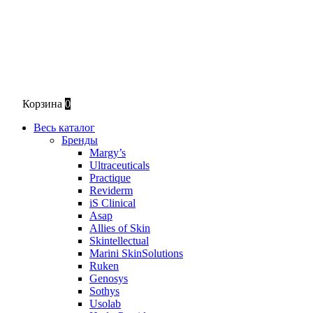
Корзина
0
Весь каталог
Бренды
Margy’s
Ultraceuticals
Practique
Reviderm
iS Clinical
Asap
Allies of Skin
Skintellectual
Marini SkinSolutions
Ruken
Genosys
Sothys
Usolab