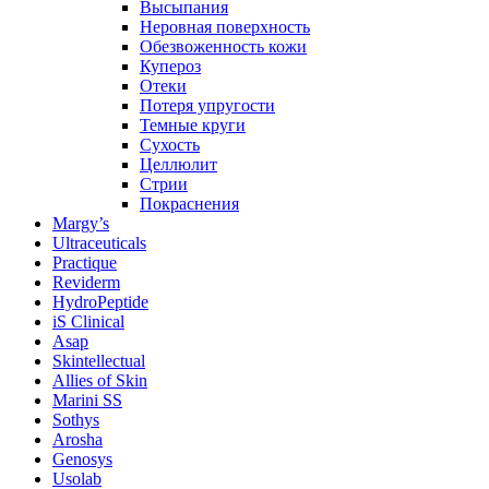
Высыпания
Неровная поверхность
Обезвоженность кожи
Купероз
Отеки
Потеря упругости
Темные круги
Сухость
Целлюлит
Стрии
Покраснения
Margy’s
Ultraceuticals
Practique
Reviderm
HydroPeptide
iS Clinical
Asap
Skintellectual
Allies of Skin
Marini SS
Sothys
Arosha
Genosys
Usolab