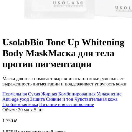
Usolab
Bio Tone Up Whitening
Body Mask
Маска для тела
против пигментации
Маска для тела помогает выравнивать тон кожи, уменьшает
выраженность пигментации и поддерживает упругость кожи.
Нормальная
Сухая
Жирная
Комбинированная
Увлажнение
Anti-age уход
Защита
Сияние и тон
Чувствительная кожа
Проблемная кожа
Питание и восстановление
Объем: 20 мл х 5 шт
1 750
₽
1 575
₽
по максимальной карте