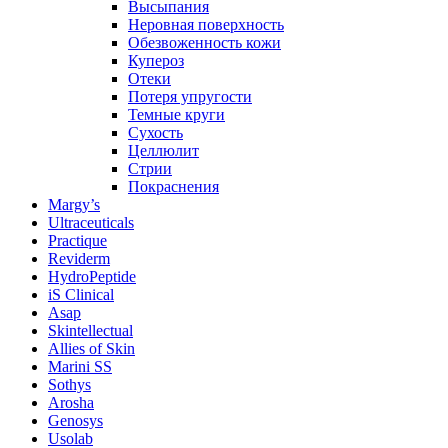
Высыпания
Неровная поверхность
Обезвоженность кожи
Купероз
Отеки
Потеря упругости
Темные круги
Сухость
Целлюлит
Стрии
Покраснения
Margy’s
Ultraceuticals
Practique
Reviderm
HydroPeptide
iS Clinical
Asap
Skintellectual
Allies of Skin
Marini SS
Sothys
Arosha
Genosys
Usolab