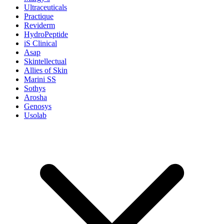
Ultraceuticals
Practique
Reviderm
HydroPeptide
iS Clinical
Asap
Skintellectual
Allies of Skin
Marini SS
Sothys
Arosha
Genosys
Usolab