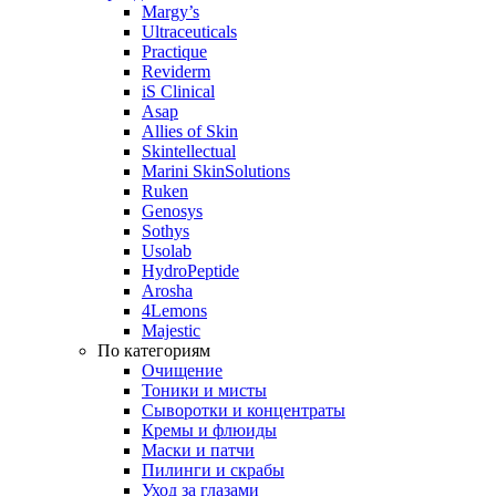
Margy’s
Ultraceuticals
Practique
Reviderm
iS Clinical
Asap
Allies of Skin
Skintellectual
Marini SkinSolutions
Ruken
Genosys
Sothys
Usolab
HydroPeptide
Arosha
4Lemons
Majestic
По категориям
Очищение
Тоники и мисты
Сыворотки и концентраты
Кремы и флюиды
Маски и патчи
Пилинги и скрабы
Уход за глазами