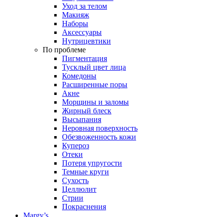
Уход за телом
Макияж
Наборы
Аксессуары
Нутрицевтики
По проблеме
Пигментация
Тусклый цвет лица
Комедоны
Расширенные поры
Акне
Морщины и заломы
Жирный блеск
Высыпания
Неровная поверхность
Обезвоженность кожи
Купероз
Отеки
Потеря упругости
Темные круги
Сухость
Целлюлит
Стрии
Покраснения
Margy’s