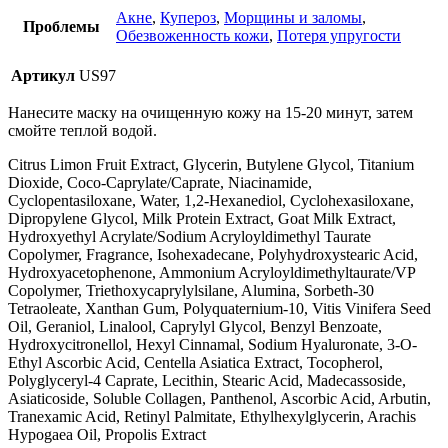
Акне
,
Купероз
,
Морщины и заломы
,
Проблемы
Обезвоженность кожи
,
Потеря упругости
Артикул
US97
Нанесите маску на очищенную кожу на 15-20 минут, затем
смойте теплой водой.
Citrus Limon Fruit Extract, Glycerin, Butylene Glycol, Titanium
Dioxide, Coco-Caprylate/Caprate, Niacinamide,
Cyclopentasiloxane, Water, 1,2-Hexanediol, Cyclohexasiloxane,
Dipropylene Glycol, Milk Protein Extract, Goat Milk Extract,
Hydroxyethyl Acrylate/Sodium Acryloyldimethyl Taurate
Copolymer, Fragrance, Isohexadecane, Polyhydroxystearic Acid,
Hydroxyacetophenone, Ammonium Acryloyldimethyltaurate/VP
Copolymer, Triethoxycaprylylsilane, Alumina, Sorbeth-30
Tetraoleate, Xanthan Gum, Polyquaternium-10, Vitis Vinifera Seed
Oil, Geraniol, Linalool, Caprylyl Glycol, Benzyl Benzoate,
Hydroxycitronellol, Hexyl Cinnamal, Sodium Hyaluronate, 3-O-
Ethyl Ascorbic Acid, Centella Asiatica Extract, Tocopherol,
Polyglyceryl-4 Caprate, Lecithin, Stearic Acid, Madecassoside,
Asiaticoside, Soluble Collagen, Panthenol, Ascorbic Acid, Arbutin,
Tranexamic Acid, Retinyl Palmitate, Ethylhexylglycerin, Arachis
Hypogaea Oil, Propolis Extract