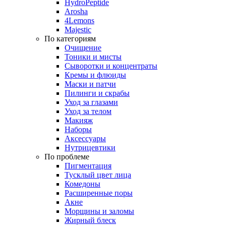
HydroPeptide
Arosha
4Lemons
Majestic
По категориям
Очищение
Тоники и мисты
Сыворотки и концентраты
Кремы и флюиды
Маски и патчи
Пилинги и скрабы
Уход за глазами
Уход за телом
Макияж
Наборы
Аксессуары
Нутрицевтики
По проблеме
Пигментация
Тусклый цвет лица
Комедоны
Расширенные поры
Акне
Морщины и заломы
Жирный блеск