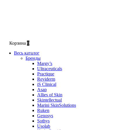
Корзина
0
Весь каталог
Бренды
Margy’s
Ultraceuticals
Practique
Reviderm
iS Clinical
Asap
Allies of Skin
Skintellectual
Marini SkinSolutions
Ruken
Genosys
Sothys
Usolab