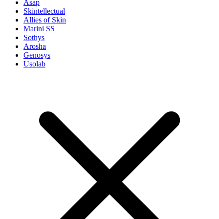
Asap
Skintellectual
Allies of Skin
Marini SS
Sothys
Arosha
Genosys
Usolab