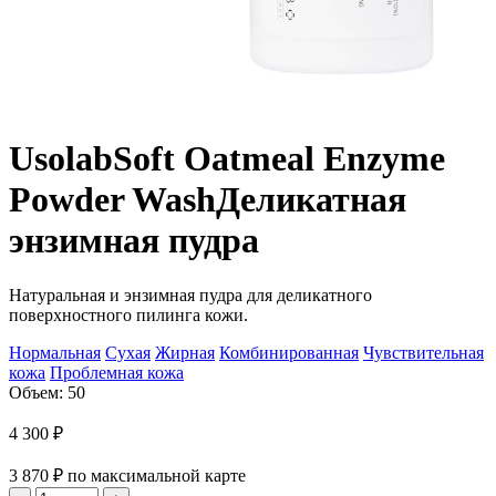
Usolab
Soft Oatmeal Enzyme
Powder Wash
Деликатная
энзимная пудра
Натуральная и энзимная пудра для деликатного
поверхностного пилинга кожи.
Нормальная
Сухая
Жирная
Комбинированная
Чувствительная
кожа
Проблемная кожа
Объем: 50
4 300
₽
3 870
₽
по максимальной карте