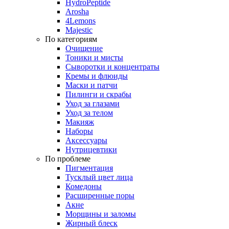
HydroPeptide
Arosha
4Lemons
Majestic
По категориям
Очищение
Тоники и мисты
Сыворотки и концентраты
Кремы и флюиды
Маски и патчи
Пилинги и скрабы
Уход за глазами
Уход за телом
Макияж
Наборы
Аксессуары
Нутрицевтики
По проблеме
Пигментация
Тусклый цвет лица
Комедоны
Расширенные поры
Акне
Морщины и заломы
Жирный блеск