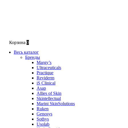
Корзина
0
Весь каталог
Бренды
Margy’s
Ultraceuticals
Practique
Reviderm
iS Clinical
Asap
Allies of Skin
Skintellectual
Marini SkinSolutions
Ruken
Genosys
Sothys
Usolab