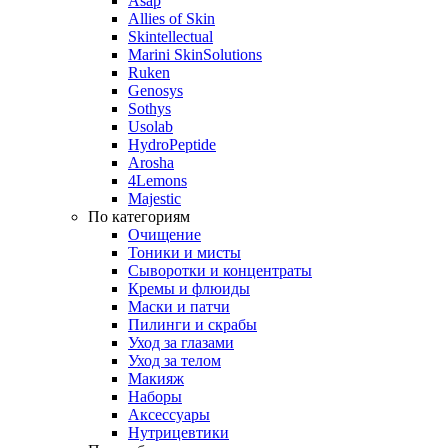
Asap
Allies of Skin
Skintellectual
Marini SkinSolutions
Ruken
Genosys
Sothys
Usolab
HydroPeptide
Arosha
4Lemons
Majestic
По категориям
Очищение
Тоники и мисты
Сыворотки и концентраты
Кремы и флюиды
Маски и патчи
Пилинги и скрабы
Уход за глазами
Уход за телом
Макияж
Наборы
Аксессуары
Нутрицевтики