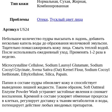
Нормальная, Сухая, Жирная,
Тип кожи
Комбинированная
Проблемы
Отеки
,
Тусклый цвет лица
Артикул
US24
Небольшое количество пудры высыпать в ладонь, добавить
несколько капель воды до образования молочковой эмульсии.
Тщательно помассажировать кожу лица. Смыть теплой водой.
После использовать ежедневный уход. Применять 1-2 раза в
неделю.
Microcrystalline Cellulose, Sodium Lauroyl Glutamate, Sodium
Cocoyl Glycinate, Avena Sativa (Oat) Kernel Flour, Sodium Cocoyl
Isethionate, Ethylcellulose, Silica, Papain.
Папин в составе пудры обновляет кожу и способствует
выведению лишней жидкости. Таким образом, Soft Oatmeal
Enzyme Powder Wash устраняет застойные явления и снимает
воспаления. Кремний в составе ускоряет обменные процессы
в клетках, регулирует доставку к тканям метаболитов и воды,
потенцирует действие любых вводимых препаратов.