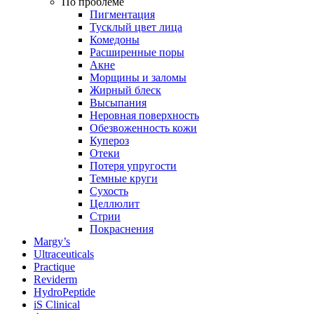
По проблеме
Пигментация
Тусклый цвет лица
Комедоны
Расширенные поры
Акне
Морщины и заломы
Жирный блеск
Высыпания
Неровная поверхность
Обезвоженность кожи
Купероз
Отеки
Потеря упругости
Темные круги
Сухость
Целлюлит
Стрии
Покраснения
Margy’s
Ultraceuticals
Practique
Reviderm
HydroPeptide
iS Clinical