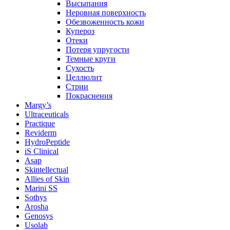
Высыпания
Неровная поверхность
Обезвоженность кожи
Купероз
Отеки
Потеря упругости
Темные круги
Сухость
Целлюлит
Стрии
Покраснения
Margy’s
Ultraceuticals
Practique
Reviderm
HydroPeptide
iS Clinical
Asap
Skintellectual
Allies of Skin
Marini SS
Sothys
Arosha
Genosys
Usolab